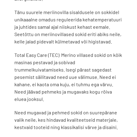
Tänu suurele meriinovilla sisaldusele on sokkidel
unikaaalne omadus reguleerida kehatemperatuuri
ja juhtides samal ajal niiskust kehast eemale.
Seetõttu on meriinovillased sokid eriti abiks neile,
kelle jalad pidevalt külmetavad või higistavad.
Total Easy Care (TEC) Merino villased sokid on kõik
masinas pestavad ja sobivad
trummelkuivatamiseks. Isegi pärast sagedast
pesemist säilitavad need uue välimuse. Need ei
kahane, ei kaota oma kuju, ei tuhmu ega värvu.
Need jäävad pehmeks ja mugavaks kogu rõiva
eluea jooksul.
Need mugavad ja pehmed sokid on suurepärane
valik neile, kes hindavad kvaliteetseid materjale,
kestvaid tooteid ning klassikalisi värve ja disaini.