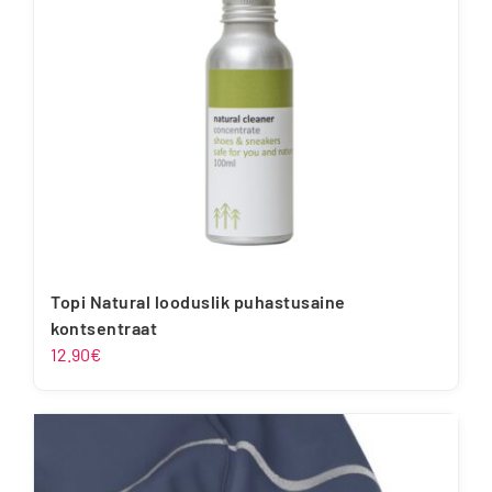
tootelehel.
Topi Natural looduslik puhastusaine
kontsentraat
12.90
€