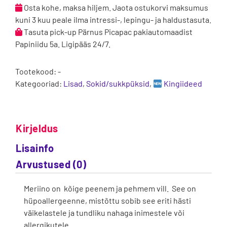
Lilac
Osta kohe, maksa hiljem. Jaota ostukorvi maksumus
kogus
kuni 3 kuu peale ilma intressi-, lepingu- ja haldustasuta.
Tasuta pick-up Pärnus Picapac pakiautomaadist
Papiniidu 5a. Ligipääs 24/7.
Tootekood:
-
Kategooriad:
Lisad
,
Sokid/sukkpüksid
,
Kingiideed
Kirjeldus
Lisainfo
Arvustused (0)
Meriino on kõige peenem ja pehmem vill. See on
hüpoallergeenne, mistõttu sobib see eriti hästi
väikelastele ja tundliku nahaga inimestele või
allergikutele.