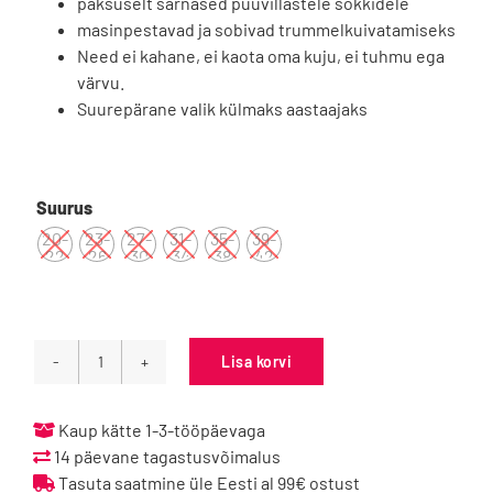
paksuselt sarnased puuvillastele sokkidele
masinpestavad ja sobivad trummelkuivatamiseks
Need ei kahane, ei kaota oma kuju, ei tuhmu ega
värvu.
Suurepärane valik külmaks aastaajaks

Suurus
20-
23-
27-
31-
35-
39-
22
26
30
34
38
42
Lisa korvi
Vegateksa
õhukesed
85%
Kaup kätte 1-3-tööpäevaga
meriinovillased
14 päevane tagastusvõimalus
sokid
Tasuta saatmine üle Eesti al 99€ ostust