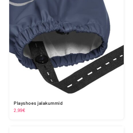
Playshoes jalakummid
2.99
€