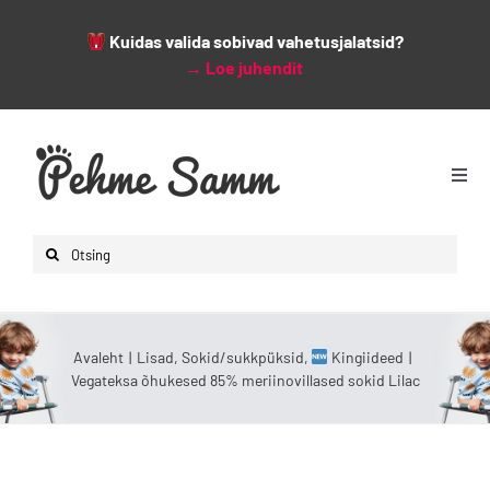
Kuidas valida sobivad vahetusjalatsid?
→
Loe juhendit
Skip
to
content
Togg
Navi
Avaleht
Search
Lapsed
for:
Naised
Mehed
Avaleht
Lisad
Sokid/sukkpüksid
Kingiideed
Vegateksa õhukesed 85% meriinovillased sokid Lilac
Lisad
Leiunurk
Varsti saabumas