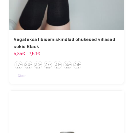
Vegateksa libisemiskindlad õhukesed villased
sokid Black
Hinnavahemik:
5.85
€
–
7.50
€
5.85€
17-
20-
23-
27-
31-
35-
39-
kuni
19
22
26
30
34
38
42
7.50€
Clear
Sellel
tootel
on
mitu
varianti.
Valikuid
saab
teha