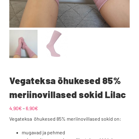
Vegateksa õhukesed 85%
meriinovillased sokid Lilac
Hinnavahemik:
4.90
€
–
6.90
€
4.90€
Vegateksa õhukesed 85% meriinovillased sokid on:
kuni
6.90€
mugavad ja pehmed