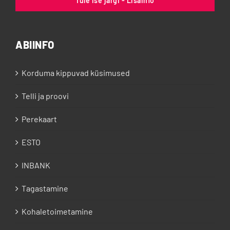
Tule ise järgi - Lisainfo
ABIINFO
Korduma kippuvad küsimused
Telli ja proovi
Perekaart
ESTO
INBANK
Tagastamine
Kohaletoimetamine