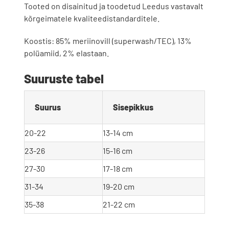
Tooted on disainitud ja toodetud Leedus vastavalt
kõrgeimatele kvaliteedistandarditele.
Koostis: 85% meriinovill (superwash/TEC), 13%
polüamiid, 2% elastaan.
Suuruste tabel
Suurus
Sisepikkus
20-22
13-14 cm
23-26
15-16 cm
27-30
17-18 cm
31-34
19-20 cm
35-38
21-22 cm