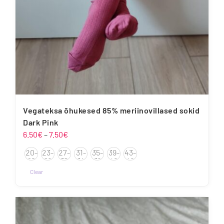
Vegateksa õhukesed 85% meriinovillased sokid
Dark Pink
Hinnavahemik:
6.50
€
–
7.50
€
6.50€
20-
23-
27-
31-
35-
39-
43-
kuni
22
26
30
34
38
42
46
7.50€
Clear