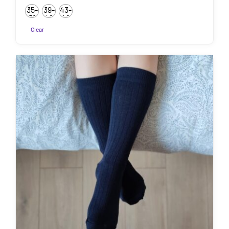
35-
39-
43-
38
42
46
Clear
Sellel
tootel
on
mitu
varianti.
Valikuid
saab
teha
tootelehel.