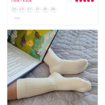
Hinnavahemik:
7.50
€
–
8.50
€
7.50€
Hinnanguga
20-
23-
27-
31-
35-
39-
5.00
/ 5
kuni
22
26
30
34
38
42
8.50€
Clear
Sellel
tootel
on
mitu
varianti.
Valikuid
saab
teha
tootelehel.