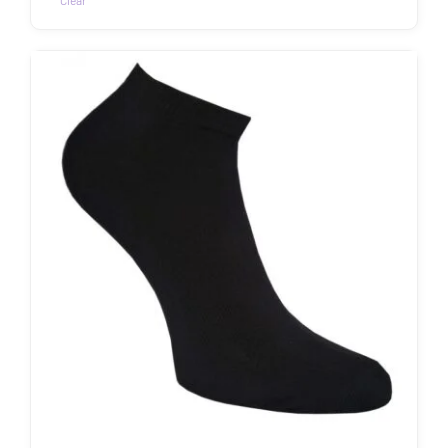
Clear
Sellel
tootel
on
mitu
varianti.
Valikuid
saab
teha
tootelehel.