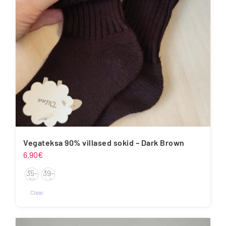
teha
tootelehel.
Vegateksa 90% villased sokid – Dark Brown
6.90
€
35-
39-
38
42
Clear
Sellel
tootel