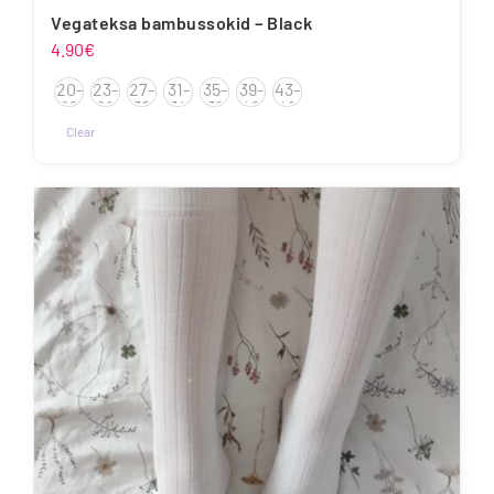
Vegateksa bambussokid – Black
4.90
€
20-
23-
27-
31-
35-
39-
43-
22
26
30
34
38
42
46
Clear
Sellel
tootel
on
mitu
varianti.
Valikuid
saab
teha
tootelehel.