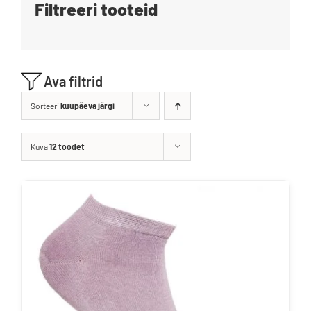
Filtreeri tooteid
Blogi
Kontakt
Ava filtrid
Brändid
Sorteeri
kuupäeva järgi
Kuva
12 toodet