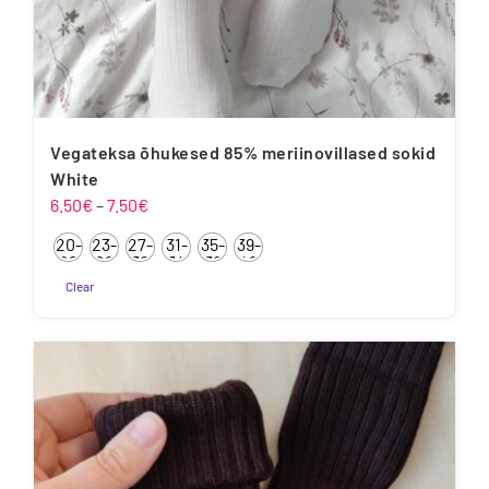
Vegateksa õhukesed 85% meriinovillased sokid
White
Hinnavahemik:
6.50
€
–
7.50
€
6.50€
20-
23-
27-
31-
35-
39-
kuni
22
26
30
34
38
42
7.50€
Clear
Sellel
tootel
on
mitu
varianti.
Valikuid
saab