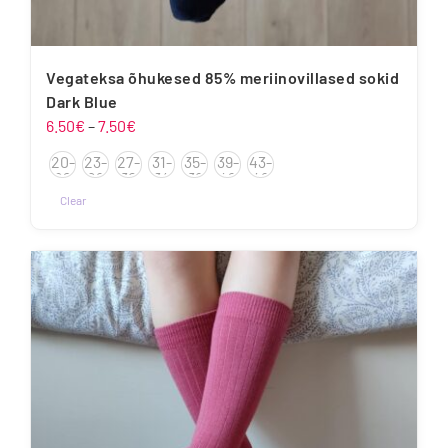
Vegateksa õhukesed 85% meriinovillased sokid
Dark Blue
Hinnavahemik:
6.50
€
–
7.50
€
6.50€
20-
23-
27-
31-
35-
39-
43-
kuni
22
26
30
34
38
42
46
7.50€
Clear
Sellel
tootel
on
mitu
varianti.
Valikuid
saab
teha
tootelehel.