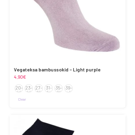
Vegateksa bambussokid – Light purple
4.90
€
20-
23-
27-
31-
35-
39-
22
26
30
34
38
42
Clear
Sellel
tootel
on
mitu