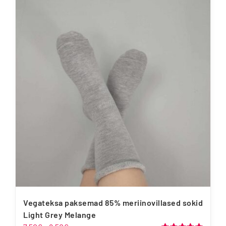
on
mitu
varianti.
Valikuid
saab
teha
tootelehel.
Vegateksa paksemad 85% meriinovillased sokid
Light Grey Melange