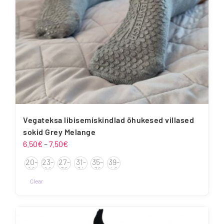
Vegateksa libisemiskindlad õhukesed villased
sokid Grey Melange
Hinnavahemik:
6.50
€
–
7.50
€
6.50€
20-
23-
27-
31-
35-
39-
kuni
22
26
30
34
38
42
7.50€
Clear
Sellel
tootel
on