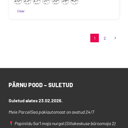
kuni
22
26
30
34
38
42
46
7.50€
Clear
Sellel
tootel
on
1
2
mitu
varianti.
Valikuid
saab
teha
tootelehel.
PÄRNU POOD – SULETUD
Suletud alates 23.02.2026.
Meie ParcelSea pakiautomaat on avatud 24/7
Papiniidu 5a/1 maja nurgal (Sillakeskuse büroomaja 2)