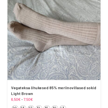
Vegateksa õhukesed 85% meriinovillased sokid
Light Brown
Hinnavahemik:
6.50
€
–
7.50
€
6.50€
20-
23-
27-
31-
35-
39-
43-