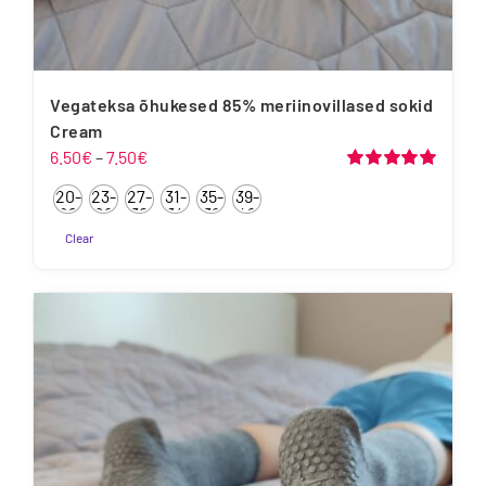
Vegateksa õhukesed 85% meriinovillased sokid
Cream
Hinnavahemik:
6.50
€
–
7.50
€
6.50€
Hinnanguga
20-
23-
27-
31-
35-
39-
5.00
/ 5
kuni
22
26
30
34
38
42
7.50€
Clear
Sellel
tootel
on
mitu
varianti.
Valikuid
saab
teha
tootelehel.