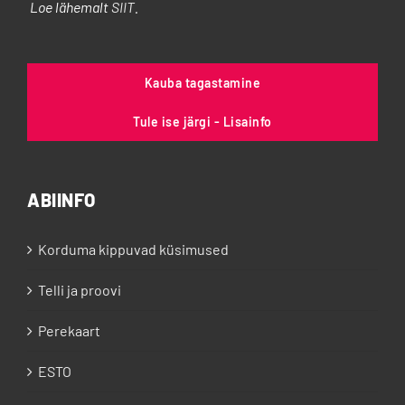
Loe lähemalt
SIIT
.
Kauba tagastamine
Tule ise järgi - Lisainfo
ABIINFO
Korduma kippuvad küsimused
Telli ja proovi
Perekaart
ESTO