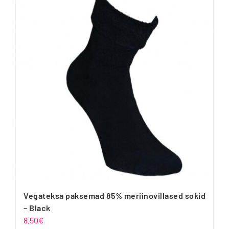
mitu
varianti.
Valikuid
saab
teha
tootelehel.
Vegateksa paksemad 85% meriinovillased sokid
– Black
8.50
€