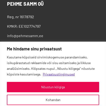
PEHME SAMM OÜ
Reg. nr 16178792
KMKR: EE102774797
info@pehmesamm.ee
+372 5802 4300
Me hindame sinu privaatsust
Kasutame küpsiseid sirvimiskogemuse parandamiseks,
isikupärastatud reklaamide või sisu esitamiseks ja liikluse
analüüsimiseks. Klõpsates nupul ,,Nõustu kõigega'' nõustute
küpsiste kasutamisega.
Privaatsustingimused
Nõustun kõigiga
Kohandan
0