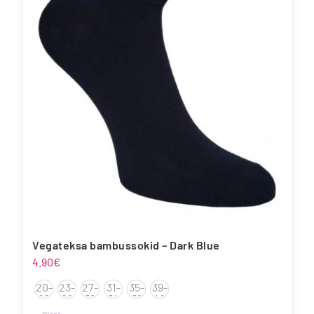
varianti.
Valikuid
saab
teha
tootelehel.
Vegateksa bambussokid – Dark Blue
4.90
€
20-
23-
27-
31-
35-
39-
22
26
30
34
38
42