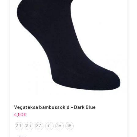
varianti.
Valikuid
saab
teha
tootelehel.
Vegateksa bambussokid – Dark Blue
4.90
€
20-
23-
27-
31-
35-
39-
22
26
30
34
38
42