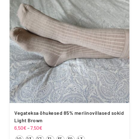
Vegateksa õhukesed 85% meriinovillased sokid
Light Brown
Hinnavahemik:
6.50
€
–
7.50
€
6.50€
20-
23-
27-
31-
35-
39-
43-