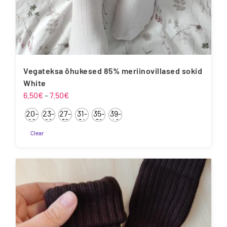
Vegateksa õhukesed 85% meriinovillased sokid
White
Hinnavahemik:
6.50
€
–
7.50
€
6.50€
20-
23-
27-
31-
35-
39-
kuni
22
26
30
34
38
42
7.50€
Clear
Sellel
tootel
on
mitu
varianti.
Valikuid
saab