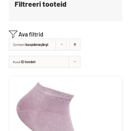
Filtreeri tooteid
Blogi
Kontakt
Ava filtrid
Brändid
Sorteeri
kuupäeva järgi
Kuva
12 toodet