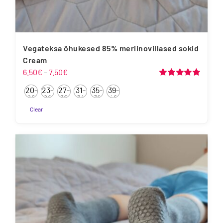
Vegateksa õhukesed 85% meriinovillased sokid
Cream
Hinnavahemik:
6.50
€
–
7.50
€
6.50€
Hinnanguga
20-
23-
27-
31-
35-
39-
5.00
/ 5
kuni
22
26
30
34
38
42
7.50€
Clear
Sellel
tootel
on
mitu
varianti.
Valikuid
saab
teha
tootelehel.