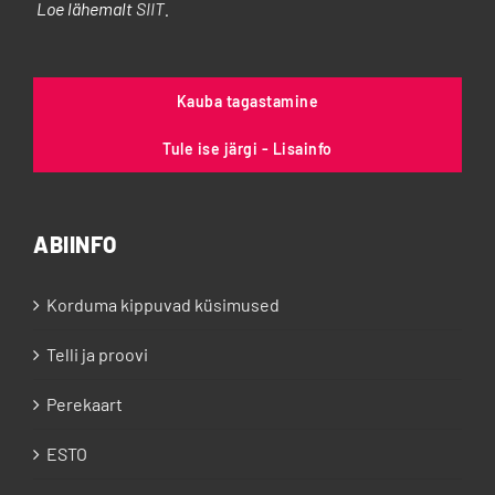
Loe lähemalt
SIIT
.
Kauba tagastamine
Tule ise järgi - Lisainfo
ABIINFO
Korduma kippuvad küsimused
Telli ja proovi
Perekaart
ESTO