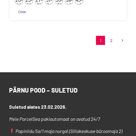
kuni
22
26
30
34
38
42
46
7.50€
Clear
Sellel
tootel
on
1
2
mitu
varianti.
Valikuid
saab
teha
tootelehel.
PÄRNU POOD – SULETUD
Suletud alates 23.02.2026.
Meie ParcelSea pakiautomaat on avatud 24/7
Papiniidu 5a/1 maja nurgal (Sillakeskuse büroomaja 2)