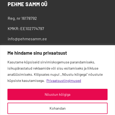
PEHME SAMM OÜ
Reg. nr 16178792
KMKR: EE102774797
info@pehmesamm.ee
+372 5802 4300
Me hindame sinu privaatsust
Kasutame küpsiseid sirvimiskogemuse parandamiseks,
isikupärastatud reklaamide või sisu esitamiseks ja liikluse
analüüsimiseks. Klõpsates nupul ,,Nõustu kõigega'' nõustute
küpsiste kasutamisega.
Privaatsustingimused
Nõustun kõigiga
Kohandan
0