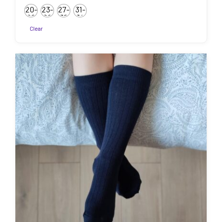
20-
23-
27-
31-
22
26
30
34
Clear
Sellel
tootel
on
mitu
varianti.
Valikuid
saab
teha
tootelehel.