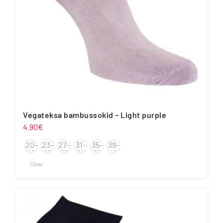
Vegateksa bambussokid – Light purple
4.90
€
20-
23-
27-
31-
35-
39-
22
26
30
34
38
42
Clear
Sellel
tootel
on
mitu