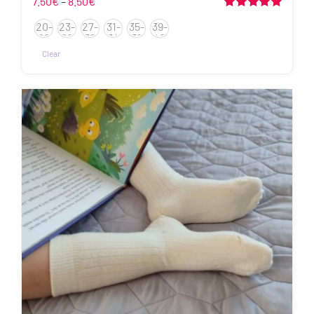
Hinnavahemik:
7.50
€
–
8.50
€
7.50€
Hinnanguga
20-
23-
27-
31-
35-
39-
5.00
/ 5
kuni
22
26
30
34
38
42
8.50€
Clear
Sellel
tootel
on
mitu
varianti.
Valikuid
saab
teha
tootelehel.