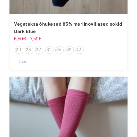
Vegateksa õhukesed 85% meriinovillased sokid
Dark Blue
Hinnavahemik:
6.50
€
–
7.50
€
6.50€
20-
23-
27-
31-
35-
39-
43-
kuni
22
26
30
34
38
42
46
7.50€
Clear
Sellel
tootel
on
mitu
varianti.
Valikuid
saab
teha
tootelehel.