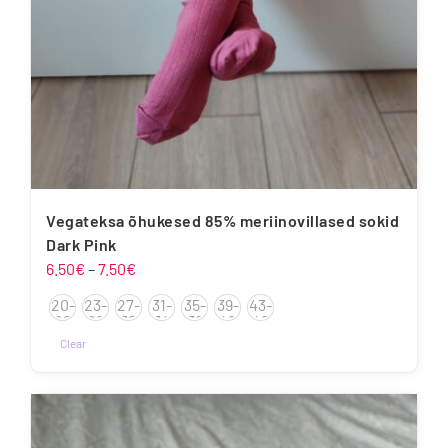
Vegateksa õhukesed 85% meriinovillased sokid
Dark Pink
Hinnavahemik:
6.50
€
–
7.50
€
6.50€
20-
23-
27-
31-
35-
39-
43-
kuni
22
26
30
34
38
42
46
7.50€
Clear