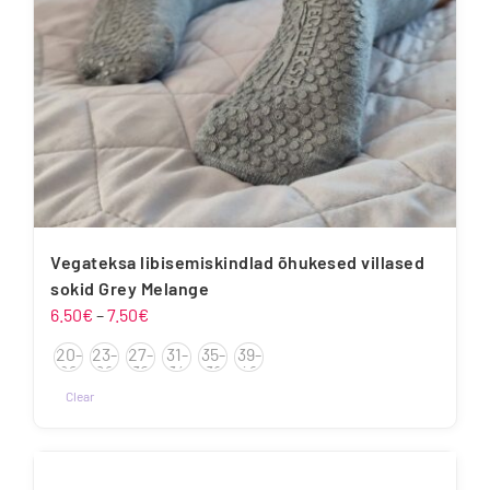
Vegateksa libisemiskindlad õhukesed villased
sokid Grey Melange
Hinnavahemik:
6.50
€
–
7.50
€
6.50€
20-
23-
27-
31-
35-
39-
kuni
22
26
30
34
38
42
7.50€
Clear
Sellel
tootel
on