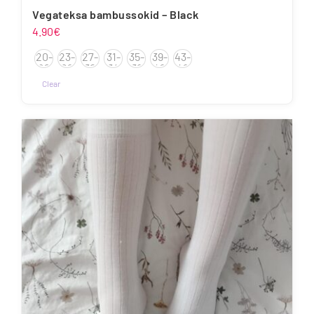
Vegateksa bambussokid – Black
4.90
€
20-
23-
27-
31-
35-
39-
43-
22
26
30
34
38
42
46
Clear
Sellel
tootel
on
mitu
varianti.
Valikuid
saab
teha
tootelehel.