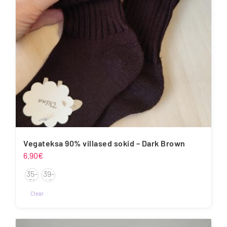
teha
tootelehel.
Vegateksa 90% villased sokid – Dark Brown
6.90
€
35-
39-
38
42
Clear
Sellel
tootel