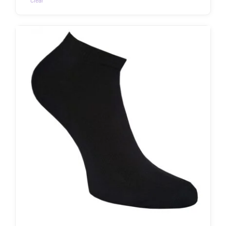
Clear
Sellel
tootel
on
mitu
varianti.
Valikuid
saab
teha
tootelehel.