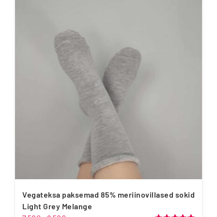
on
mitu
varianti.
Valikuid
saab
teha
tootelehel.
Vegateksa paksemad 85% meriinovillased sokid
Light Grey Melange