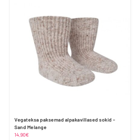
mitu
varianti.
Valikuid
saab
teha
tootelehel.
Vegateksa paksemad alpakavillased sokid –
Sand Melange
14.90
€