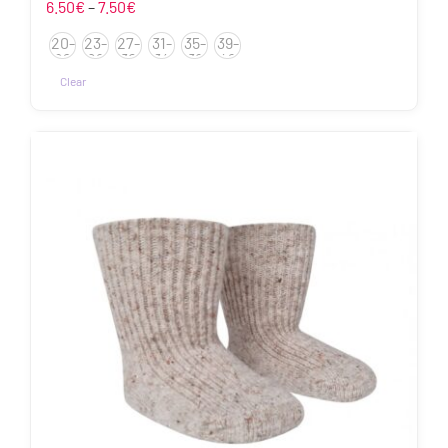
Hinnavahemik:
6.50
€
–
7.50
€
6.50€
20-
23-
27-
31-
35-
39-
kuni
22
26
30
34
38
42
7.50€
Clear
Sellel
tootel
on
mitu
varianti.
Valikuid
saab
teha
tootelehel.