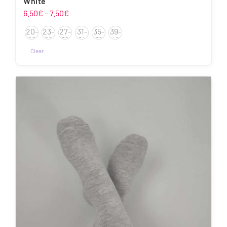
White
Hinnavahemik:
6.50
€
–
7.50
€
6.50€
20-
23-
27-
31-
35-
39-
kuni
22
26
30
34
38
42
7.50€
Clear
Sellel
tootel
on
mitu
varianti.
Valikuid
saab
teha
tootelehel.