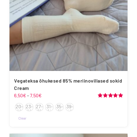
tootelehel.
Vegateksa õhukesed 85% meriinovillased sokid
Cream
Hinnavahemik:
6.50
€
–
7.50
€
6.50€
Hinnanguga
20-
23-
27-
31-
35-
39-
5.00
/ 5
kuni
22
26
30
34
38
42
7.50€
Clear
Sellel
tootel