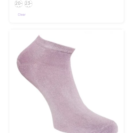
20-
23-
22
26
Clear
Sellel
tootel
on
mitu
varianti.
Valikuid
saab
teha
tootelehel.