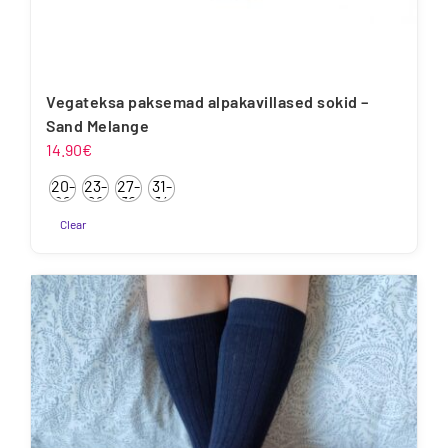
Vegateksa paksemad alpakavillased sokid –
Sand Melange
14.90
€
20-
23-
27-
31-
22
26
30
34
Clear
Sellel
tootel
on
mitu
varianti.
Valikuid
saab
teha
tootelehel.