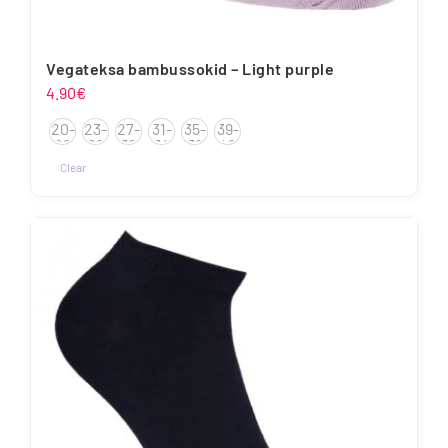
Vegateksa bambussokid – Light purple
4.90
€
20-
23-
27-
31-
35-
39-
22
26
30
34
38
42
Clear
Sellel
tootel
on
mitu
varianti.
Valikuid
saab
teha
tootelehel.