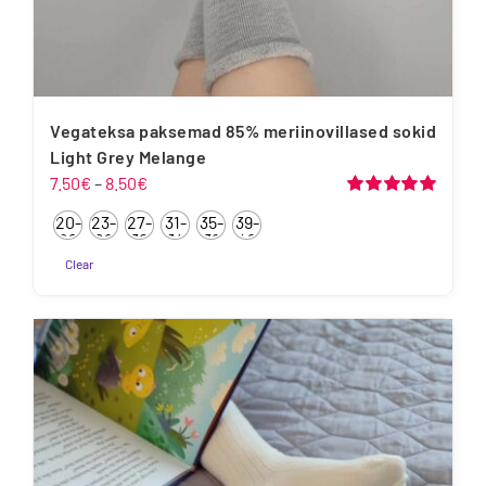
Vegateksa paksemad 85% meriinovillased sokid
Light Grey Melange
Hinnavahemik:
7.50
€
–
8.50
€
7.50€
Hinnanguga
20-
23-
27-
31-
35-
39-
5.00
/ 5
kuni
22
26
30
34
38
42
8.50€
Clear
Sellel
tootel
on
mitu
varianti.
Valikuid
saab
teha