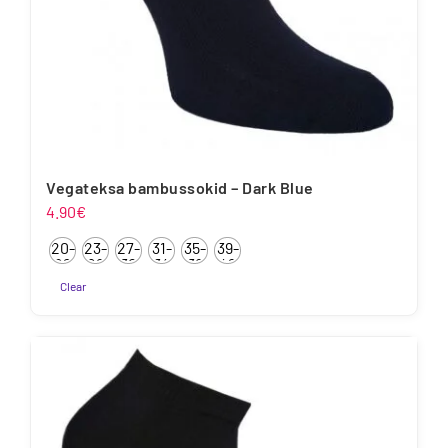
Vegateksa bambussokid – Dark Blue
4.90
€
20-
23-
27-
31-
35-
39-
22
26
30
34
38
42
Clear
Sellel
tootel
on
mitu
varianti.
Valikuid