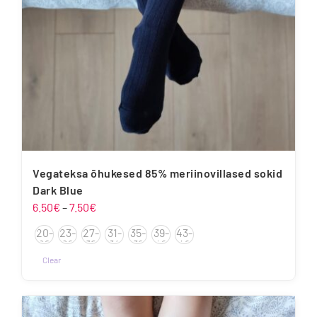
Vegateksa õhukesed 85% meriinovillased sokid
Dark Blue
Hinnavahemik:
6.50
€
–
7.50
€
6.50€
20-
23-
27-
31-
35-
39-
43-
kuni
22
26
30
34
38
42
46
7.50€
Clear
Sellel
tootel
on