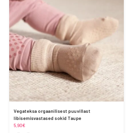
mitu
varianti.
Valikuid
saab
teha
tootelehel.
Vegateksa orgaanilisest puuvillast
libisemisvastased sokid Taupe
5.90
€