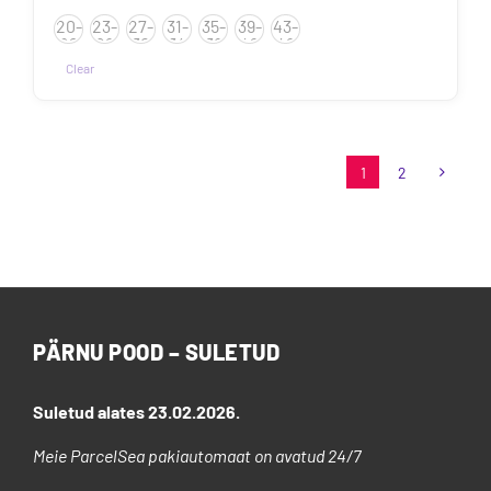
6.50€
20-
23-
27-
31-
35-
39-
43-
kuni
22
26
30
34
38
42
46
7.50€
Clear
1
2
PÄRNU POOD – SULETUD
Suletud alates 23.02.2026.
Meie ParcelSea pakiautomaat on avatud 24/7