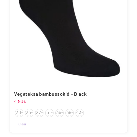
saab
teha
tootelehel.
Vegateksa bambussokid – Black
4.90
€
20-
23-
27-
31-
35-
39-
43-
22
26
30
34
38
42
46
Clear
Sellel