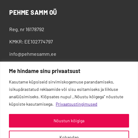
PEHME SAMM OÜ
Reg. nr 16178792
KMKR: EE102774797
info@pehmesamm.ee
+372 5802 4300
Me hindame sinu privaatsust
Kasutame küpsiseid sirvimiskogemuse parandamiseks,
isikupärastatud reklaamide või sisu esitamiseks ja liikluse
analüüsimiseks. Klõpsates nupul ,,Nõustu kõigega'' nõustute
küpsiste kasutamisega.
Privaatsustingimused
Nõustun kõigiga
Kohandan