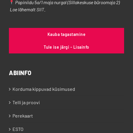
Papiniidu 5a/1 maja nurgal (Sillakeskuse büroomaja 2)
Loe lähemalt
SIIT
.
Kauba tagastamine
Tule ise järgi - Lisainfo
ABIINFO
Korduma kippuvad küsimused
Telli ja proovi
Perekaart
ESTO