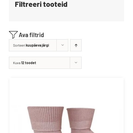
Filtreeri tooteid
Blogi
Kontakt
Ava filtrid
Brändid
Sorteeri
kuupäeva järgi
Kuva
12 toodet