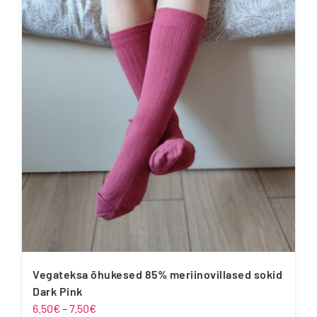
mitu
varianti.
Valikuid
saab
teha
tootelehel.
Vegateksa õhukesed 85% meriinovillased sokid
Dark Pink
Hinnavahemik:
6.50
€
–
7.50
€