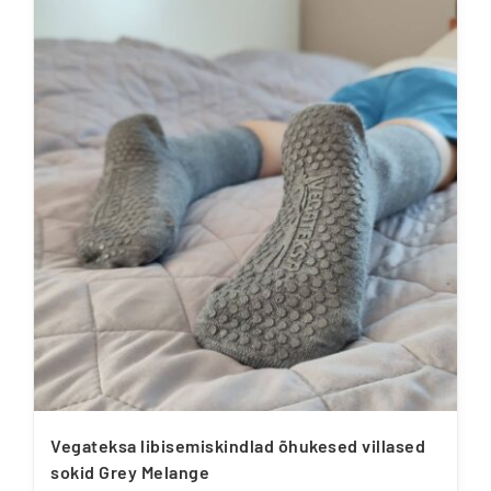
on
mitu
varianti.
Valikuid
saab
teha
tootelehel.
Vegateksa libisemiskindlad õhukesed villased
sokid Grey Melange