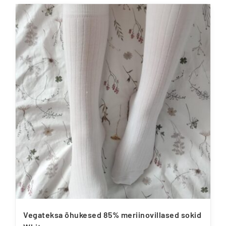
tootel
on
mitu
varianti.
Valikuid
saab
teha
tootelehel.
Vegateksa õhukesed 85% meriinovillased sokid