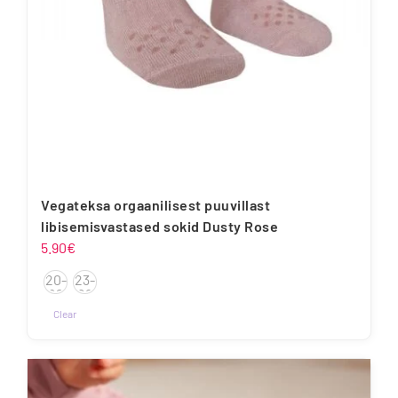
Vegateksa orgaanilisest puuvillast
libisemisvastased sokid Dusty Rose
5.90
€
20-
23-
22
26
Clear
Sellel
tootel
on