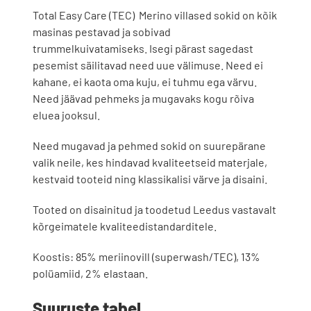
Total Easy Care (TEC) Merino villased sokid on kõik
masinas pestavad ja sobivad
trummelkuivatamiseks. Isegi pärast sagedast
pesemist säilitavad need uue välimuse. Need ei
kahane, ei kaota oma kuju, ei tuhmu ega värvu.
Need jäävad pehmeks ja mugavaks kogu rõiva
eluea jooksul.
Need mugavad ja pehmed sokid on suurepärane
valik neile, kes hindavad kvaliteetseid materjale,
kestvaid tooteid ning klassikalisi värve ja disaini.
Tooted on disainitud ja toodetud Leedus vastavalt
kõrgeimatele kvaliteedistandarditele.
Koostis: 85% meriinovill (superwash/TEC), 13%
polüamiid, 2% elastaan.
Suuruste tabel