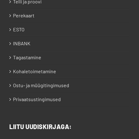
Telli ja proovi
Perekaart
ESTO
INBANK
Tagastamine
Kohaletoimetamine
Ostu- ja müügitingimused
Privaatsustingimused
LIITU UUDISKIRJAGA: