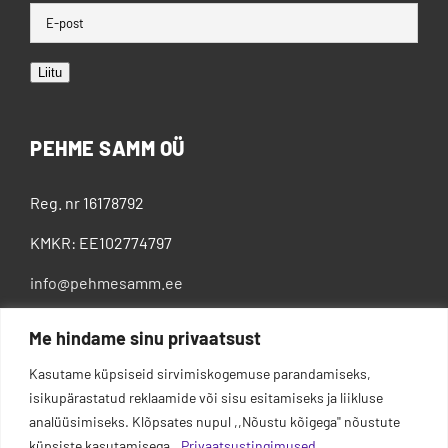
Liitu
PEHME SAMM OÜ
Reg. nr 16178792
KMKR: EE102774797
info@pehmesamm.ee
+372 5802 4300
Me hindame sinu privaatsust
Kasutame küpsiseid sirvimiskogemuse parandamiseks,
isikupärastatud reklaamide või sisu esitamiseks ja liikluse
analüüsimiseks. Klõpsates nupul ,,Nõustu kõigega'' nõustute
küpsiste kasutamisega.
Privaatsustingimused