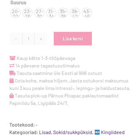

Suurus
20-
23-
27-
31-
35-
39-
43-
22
26
30
34
38
42
46
Lisa korvi
Vegateksa
õhukesed
85%
Kaup kätte 1-3-tööpäevaga
meriinovillased
14 päevane tagastusvõimalus
sokid
Tasuta saatmine üle Eesti al 99€ ostust
Light
Osta kohe, maksa hiljem. Jaota ostukorvi maksumus
Brown
kuni 3 kuu peale ilma intressi-, lepingu- ja haldustasuta.
kogus
Tasuta pick-up Pärnus Picapac pakiautomaadist
Papiniidu 5a. Ligipääs 24/7.
Tootekood:
-
Kategooriad:
Lisad
,
Sokid/sukkpüksid
,
Kingiideed