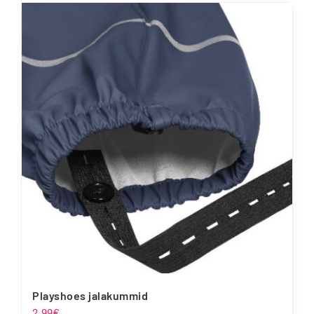
Playshoes jalakummid
2.99
€