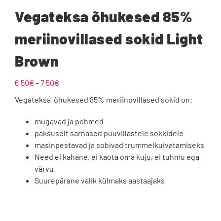
Vegateksa õhukesed 85%
meriinovillased sokid Light
Brown
Hinnavahemik:
6.50
€
–
7.50
€
6.50€
Vegateksa õhukesed 85% meriinovillased sokid on:
kuni
7.50€
mugavad ja pehmed
paksuselt sarnased puuvillastele sokkidele
masinpestavad ja sobivad trummelkuivatamiseks
Need ei kahane, ei kaota oma kuju, ei tuhmu ega
värvu.
Suurepärane valik külmaks aastaajaks