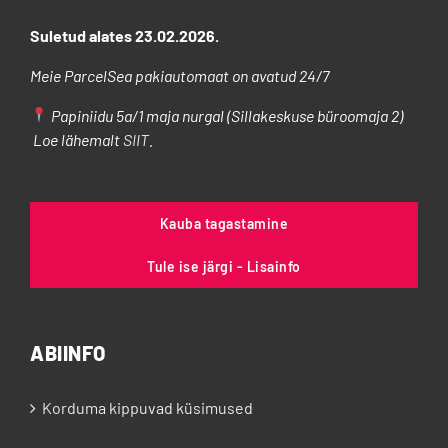
Suletud alates 23.02.2026.
Meie ParcelSea pakiautomaat on avatud 24/7
Papiniidu 5a/1 maja nurgal (Sillakeskuse büroomaja 2)
Loe lähemalt
SIIT
.
Kauba tagastamine
Tule ise järgi - Lisainfo
ABIINFO
Korduma kippuvad küsimused