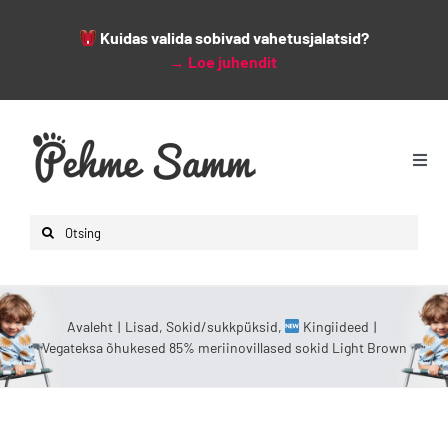
Kuidas valida sobivad vahetusjalatsid?
→
Loe juhendit
Skip
to
content
Togg
Navi
Avaleht
Search
Lapsed
for:
Naised
Mehed
Avaleht
Lisad
Sokid/sukkpüksid
Kingiideed
Vegateksa õhukesed 85% meriinovillased sokid Light Brown
Lisad
Leiunurk
Varsti saabumas