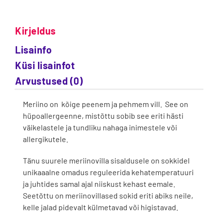
Kirjeldus
Lisainfo
Küsi lisainfot
Arvustused (0)
Meriino on kõige peenem ja pehmem vill. See on
hüpoallergeenne, mistõttu sobib see eriti hästi
väikelastele ja tundliku nahaga inimestele või
allergikutele.
Tänu suurele meriinovilla sisaldusele on sokkidel
unikaaalne omadus reguleerida kehatemperatuuri
ja juhtides samal ajal niiskust kehast eemale.
Seetõttu on meriinovillased sokid eriti abiks neile,
kelle jalad pidevalt külmetavad või higistavad.