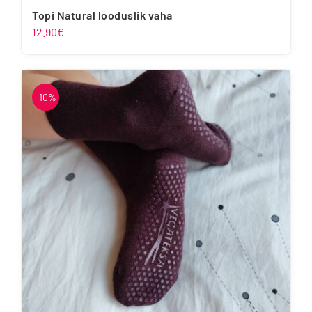
Topi Natural looduslik vaha
12.90
€
-10%