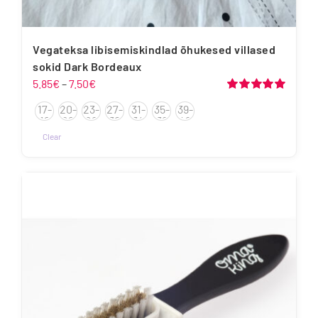
Vegateksa libisemiskindlad õhukesed villased
sokid Dark Bordeaux
Hinnavahemik:
5.85
€
–
7.50
€
5.85€
Hinnanguga
17-
20-
23-
27-
31-
35-
39-
5.00
/ 5
kuni
19
22
26
30
34
38
42
7.50€
Clear
Sellel
tootel
on
mitu
varianti.
Valikuid
saab
teha
tootelehel.