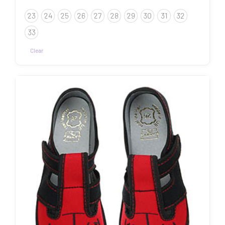
23
24
25
26
27
28
29
30
31
32
33
Clear
Sellel
tootel
on
mitu
varianti.
Valikuid
saab
teha
tootelehel.