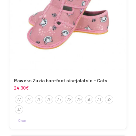
Raweks Zuzia barefoot sisejalatsid – Cats
24.90
€
23
24
25
26
27
28
29
30
31
32
33
Clear
Sellel
tootel