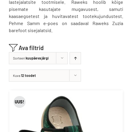
lastejalatsite tootmisele. Raweks hoolib kõige
pisemate kasutajate mugavusest, samuti
kaasaegsetest ja huvitavatest tootekujundustest.
Pehme Samm e-poes on saadaval Raweks Zuzia
barefoot sisejalatsid.
Ava filtrid
Sorteeri
kuupäeva järgi
Kuva
12 toodet
UUS!