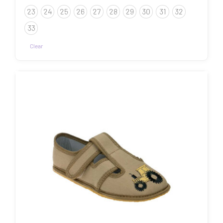
23
24
25
26
27
28
29
30
31
32
33
Clear
Sellel
tootel
on
mitu
varianti.
Valikuid
saab
teha
tootelehel.