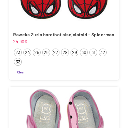
Raweks Zuzia barefoot sisejalatsid – Spiderman
24.90
€
23
24
25
26
27
28
29
30
31
32
33
Clear
Sellel
tootel
on
mitu
varianti.
Valikuid
saab
teha