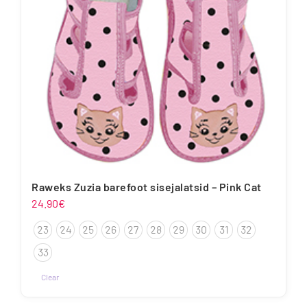
tootelehel.
Raweks Zuzia barefoot sisejalatsid – Pink Cat
24.90
€
23
24
25
26
27
28
29
30
31
32
33
Clear