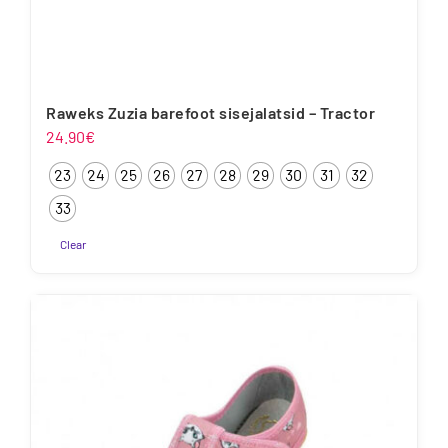
Raweks Zuzia barefoot sisejalatsid – Tractor
24.90
€
23
24
25
26
27
28
29
30
31
32
33
Clear