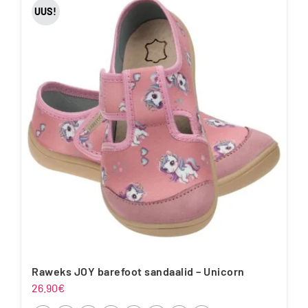
UUS!
mitu
varianti.
Valikuid
saab
teha
tootelehel.
Raweks JOY barefoot sandaalid – Unicorn
26.90
€