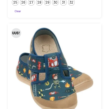
25
26
27
28
29
30
31
32
Clear
Sellel
tootel
on
UUS!
mitu
varianti.
Valikuid
saab
teha
tootelehel.