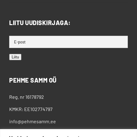
LIITU UUDISKIRJAGA:
Liitu
PEHME SAMM OÜ
Reg. nr 16178792
KMKR: EE102774797
info@pehmesamm.ee
+372 5802 4300