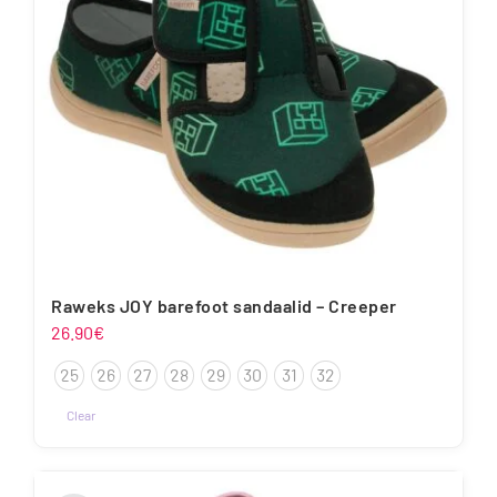
Raweks JOY barefoot sandaalid – Creeper
26.90
€
25
26
27
28
29
30
31
32
Clear
Sellel
tootel
on