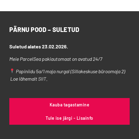
PÄRNU POOD – SULETUD
Suletud alates 23.02.2026.
Meie ParcelSea pakiautomaat on avatud 24/7
Papiniidu 5a/1 maja nurgal (Sillakeskuse büroomaja 2)
Loe lähemalt
SIIT
.
Kauba tagastamine
Tule ise järgi - Lisainfo