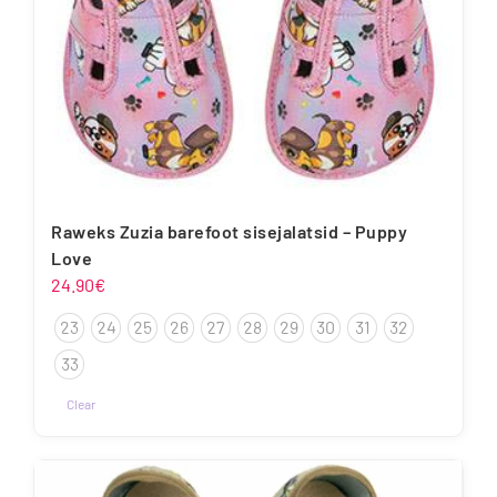
Raweks Zuzia barefoot sisejalatsid – Puppy
Love
24.90
€
23
24
25
26
27
28
29
30
31
32
33
Clear
Sellel
tootel
on