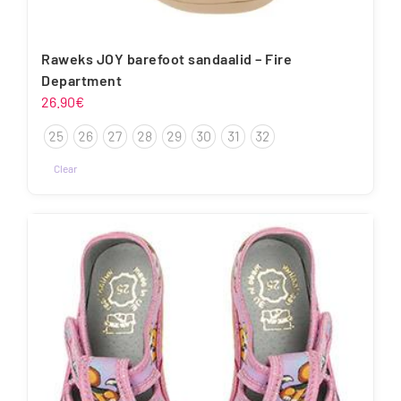
Raweks JOY barefoot sandaalid – Fire
Department
26.90
€
25
26
27
28
29
30
31
32
Clear
Sellel
tootel
on
mitu
varianti.
Valikuid
saab
teha
tootelehel.