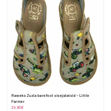
mitu
varianti.
Valikuid
saab
teha
tootelehel.
Raweks Zuzia barefoot sisejalatsid – Little
Farmer
24.90
€