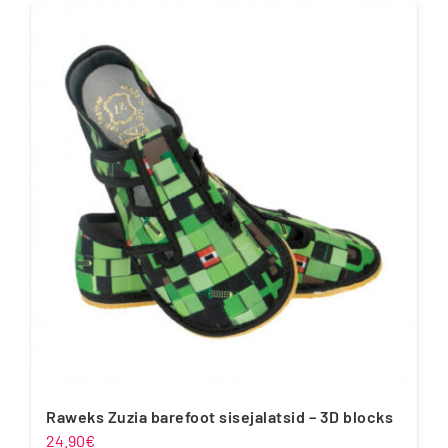
on
mitu
varianti.
Valikuid
saab
teha
tootelehel.
Raweks Zuzia barefoot sisejalatsid – 3D blocks
24.90
€