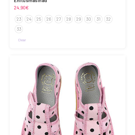
Ehitusmasinad
24.90
€
23
24
25
26
27
28
29
30
31
32
33
Clear
Sellel
tootel
on
mitu
varianti.
Valikuid
saab
teha
tootelehel.