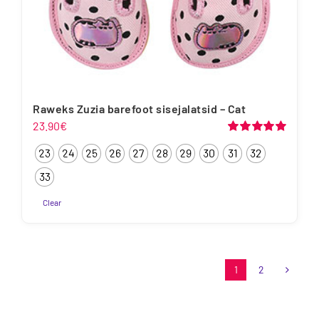
Raweks Zuzia barefoot sisejalatsid – Cat
23.90
€
Hinnanguga
23
24
25
26
27
28
29
30
31
32
5.00
/ 5
33
Clear
1
2