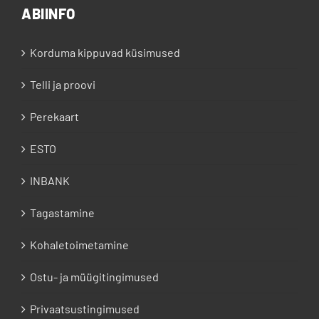
ABIINFO
Korduma kippuvad küsimused
Telli ja proovi
Perekaart
ESTO
INBANK
Tagastamine
Kohaletoimetamine
Ostu- ja müügitingimused
Privaatsustingimused