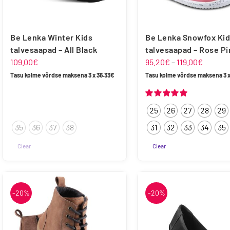
Be Lenka Winter Kids
Be Lenka Snowfox Kid
talvesaapad – All Black
talvesaapad – Rose Pi
Hinnav
109.00
€
95.20
€
–
119.00
€
95.20€
Tasu kolme võrdse maksena 3 x
36.33
€
Tasu kolme võrdse maksena 3 
kuni
119.00€
Hinnanguga
25
26
27
28
29
5.00
/ 5
35
36
37
38
31
32
33
34
35
Clear
Clear
Sellel
tootel
on
-20%
-20%
mitu
varianti.
Valikuid