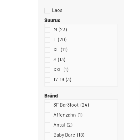
Suurus
M
(23)
Dodo Shoes
L
(20)
XL
(11)
S
(13)
XXL
(1)
Slipstop
17-19
(3)
18
(0)
Bränd
18/19
(10)
3F Bar3foot
(24)
18-20
(5)
Affenzahn
(1)
Stitch & Walk
19
(17)
Antal
(2)
20
(49)
Baby Bare
(18)
20-22
(34)