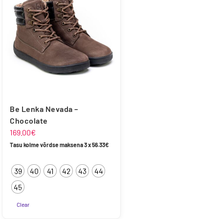
varianti.
varianti.
Valikuid
Valikuid
saab
saab
teha
teha
tootelehel.
tootelehel.
Be Lenka Nevada –
Chocolate
169.00
€
Tasu kolme võrdse maksena 3 x
56.33
€
39
40
41
42
43
44
45
Clear