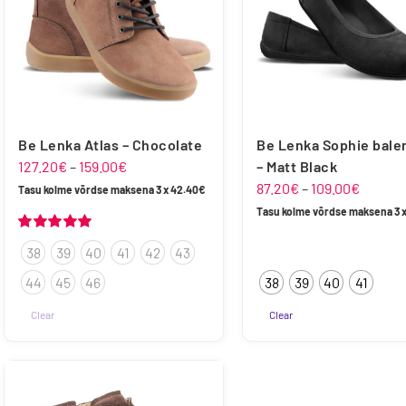
saab
teha
tootelehel.
Be Lenka Atlas – Chocolate
Be Lenka Sophie baler
Hinnavahemik:
127.20
€
–
159.00
€
– Matt Black
127.20€
Hinnav
87.20
€
–
109.00
€
Tasu kolme võrdse maksena 3 x
42.40
€
kuni
87.20€
Tasu kolme võrdse maksena 3 
159.00€
kuni
Hinnanguga
38
39
40
41
42
43
109.00
5.00
/ 5
44
45
46
38
39
40
41
Clear
Clear
Sellel
Sellel
tootel
tootel
on
on
mitu
mitu