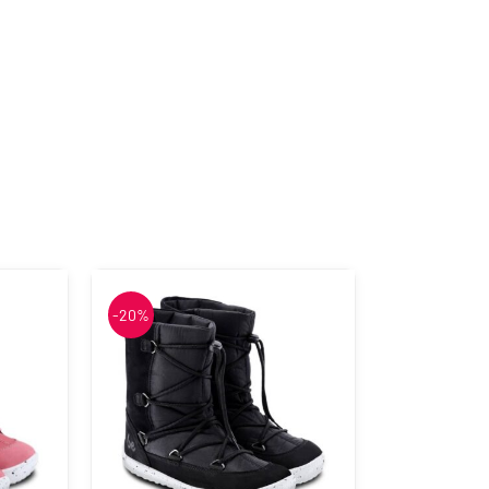
OmaKing
Reima
-20%