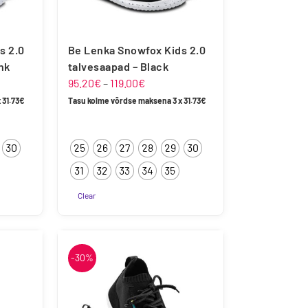
s 2.0
Be Lenka Snowfox Kids 2.0
nk
talvesaapad – Black
ahemik:
Hinnavahemik:
95.20
€
–
119.00
€
95.20€
x
31.73
€
Tasu kolme võrdse maksena 3 x
31.73
€
kuni
119.00€
30
25
26
27
28
29
30
31
32
33
34
35
Clear
Sellel
tootel
on
-30%
mitu
varianti.
Valikuid