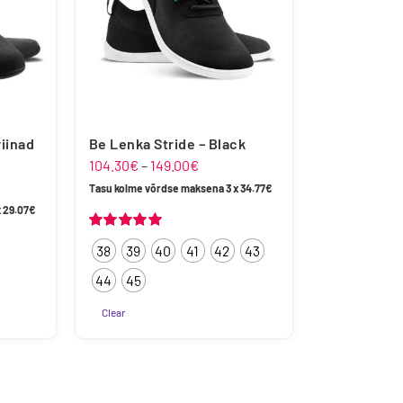
saab
teha
tootelehel.
iinad
Be Lenka Stride – Black
Hinnavahemik:
104.30
€
–
149.00
€
ahemik:
104.30€
Tasu kolme võrdse maksena 3 x
34.77
€
kuni
x
29.07
€
149.00€
Hinnanguga
38
39
40
41
42
43
€
5.00
/ 5
44
45
Clear
Sellel
tootel
on
mitu