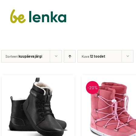
Froddo
Liliputi
Sorteeri
kuupäeva järgi
Kuva
12 toodet
Playshoes
Raweks
-20%
Vegateksa