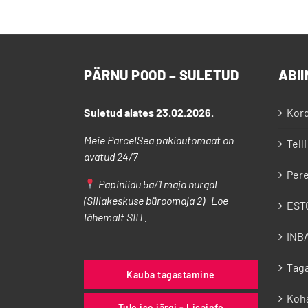
39-42
(27)
39
(47)
40
(47)
PÄRNU POOD – SULETUD
ABII
40-41
(1)
41
(34)
Suletud alates 23.02.2026.
Kor
42-47
(7)
Meie ParcelSea pakiautomaat on
Telli
42
(33)
avatud 24/7
43-46
(9)
Pere
Papiniidu 5a/1 maja nurgal
43
(11)
(Sillakeskuse büroomaja 2) Loe
EST
lähemalt
SIIT
.
44
(10)
INB
45
(10)
46
(5)
Tag
Kauba tagastamine
47
(3)
Koh
80-86
(3)
Tule ise järgi - Lisainfo