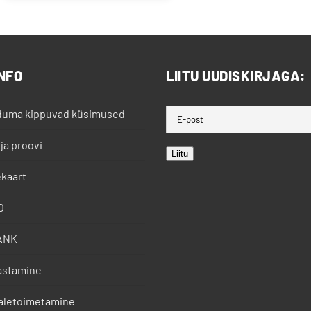
NFO
LIITU UUDISKIRJAGA:
duma kippuvad küsimused
 ja proovi
Liitu
kaart
O
ANK
astamine
aletoimetamine