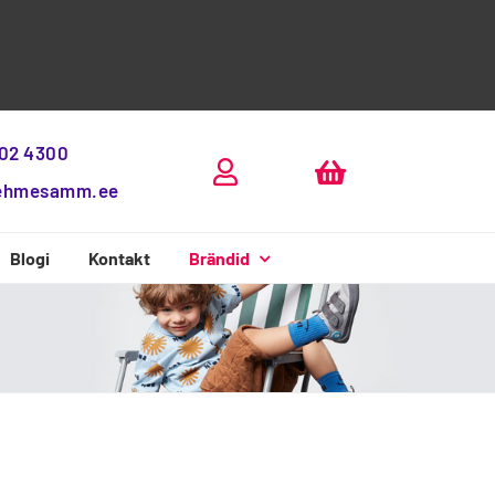
802 4300
ehmesamm.ee
Blogi
Kontakt
Brändid
Beda Boty
D.D.Step