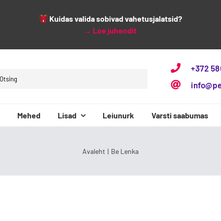
Kuidas valida sobivad vahetusjalatsid?
→
Loe juhendit
+372 5
h
info@p
Mehed
Lisad
Leiunurk
Varsti saabumas
3F Bar3foot
Baby Bare
Avaleht
Be Lenka
Beppi
Bundgaard