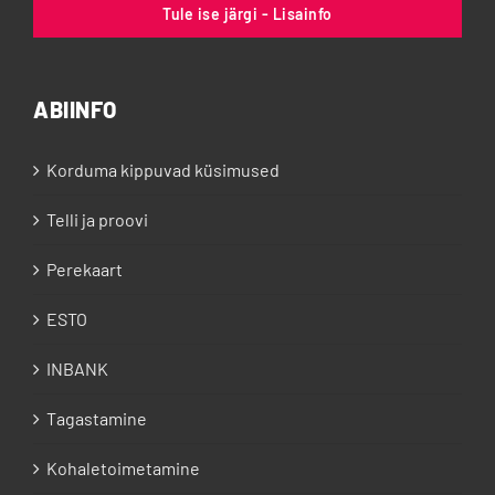
Tule ise järgi - Lisainfo
ABIINFO
Korduma kippuvad küsimused
Telli ja proovi
Perekaart
ESTO
INBANK
Tagastamine
Kohaletoimetamine