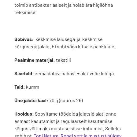
toimib antibakteriaalselt ja hoiab ära higilõhna
tekkimise.
Sobivus:
keskmise laiusega ja keskmise
kõrgusega jalale. Ei sobi väga kitsale pahkluule.
Pealmine materjal:
tekstiil
Sisetald
: eemaldatav, nahast + aktiivsöe kihiga
Tald:
kumm
Ühe jalatsi kaal:
70 g (suurus 26)
Hooldus:
Soovitame töödelda jalatsid alati enne
esmast kasutamist ja regulaarselt kasutamise
käigus vältimaks mustuse sisse imbumist. Selleks
sobib nt
Topi Natural Repel vett ja mustust hülgav