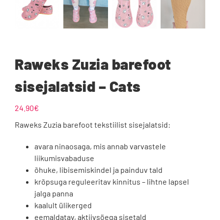
Raweks Zuzia barefoot
sisejalatsid – Cats
24.90
€
Raweks Zuzia barefoot tekstiilist sisejalatsid:
avara ninaosaga, mis annab varvastele
liikumisvabaduse
õhuke, libisemiskindel ja painduv tald
krõpsuga reguleeritav kinnitus – lihtne lapsel
jalga panna
kaalult ülikerged
eemaldatav, aktiivsöega sisetald