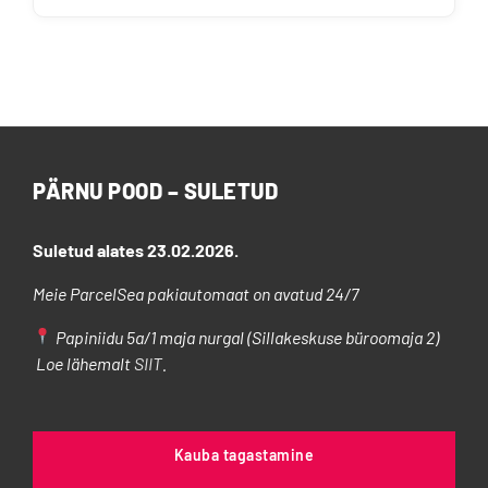
PÄRNU POOD – SULETUD
Suletud alates 23.02.2026.
Meie ParcelSea pakiautomaat on avatud 24/7
Papiniidu 5a/1 maja nurgal (Sillakeskuse büroomaja 2)
Loe lähemalt
SIIT
.
Kauba tagastamine