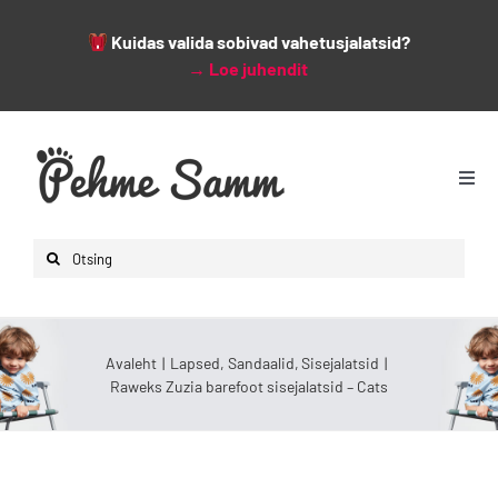
Kuidas valida sobivad vahetusjalatsid?
→
Loe juhendit
Skip
to
content
Togg
Navi
Avaleht
Search
Lapsed
for:
Naised
Mehed
Avaleht
Lapsed
Sandaalid
Sisejalatsid
Raweks Zuzia barefoot sisejalatsid – Cats
Lisad
Leiunurk
Varsti saabumas