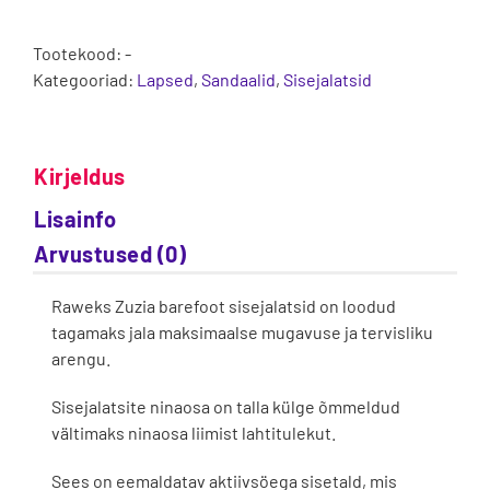
Tootekood:
-
Kategooriad:
Lapsed
,
Sandaalid
,
Sisejalatsid
Kirjeldus
Lisainfo
Arvustused (0)
Raweks Zuzia barefoot sisejalatsid on loodud
tagamaks jala maksimaalse mugavuse ja tervisliku
arengu.
Sisejalatsite ninaosa on talla külge õmmeldud
vältimaks ninaosa liimist lahtitulekut.
Sees on eemaldatav aktiivsöega sisetald, mis