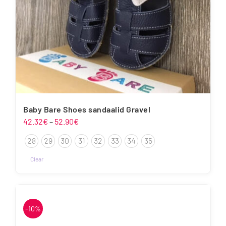
Baby Bare Shoes sandaalid Gravel
Hinnavahemik:
42.32
€
–
52.90
€
42.32€
28
29
30
31
32
33
34
35
kuni
52.90€
Clear
-10%