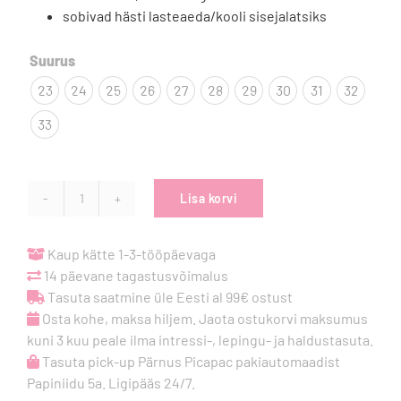
sobivad hästi lasteaeda/kooli sisejalatsiks

Suurus
23
24
25
26
27
28
29
30
31
32
33
Lisa korvi
Raweks
Zuzia
barefoot
Kaup kätte 1-3-tööpäevaga
sisejalatsid
14 päevane tagastusvõimalus
-
Tasuta saatmine üle Eesti al 99€ ostust
Cats
Osta kohe, maksa hiljem. Jaota ostukorvi maksumus
kogus
kuni 3 kuu peale ilma intressi-, lepingu- ja haldustasuta.
Tasuta pick-up Pärnus Picapac pakiautomaadist
Papiniidu 5a. Ligipääs 24/7.