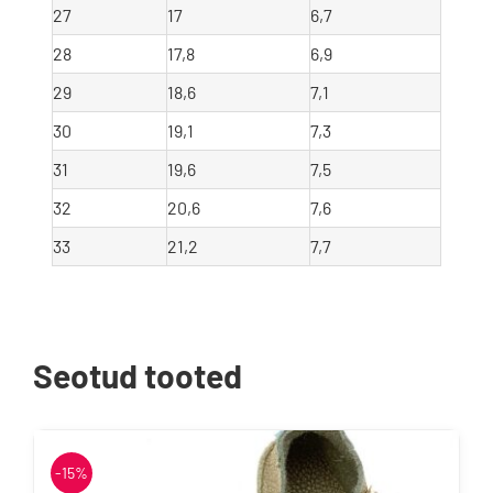
27
17
6,7
28
17,8
6,9
29
18,6
7,1
30
19,1
7,3
31
19,6
7,5
32
20,6
7,6
33
21,2
7,7
Seotud tooted
-15%