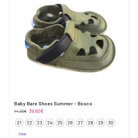
Baby Bare Shoes Summer – Bosco
Algne
Praegune
39.60
€
44.00
€
hind
hind
21
22
23
24
25
26
27
28
29
30
oli:
on:
44.00€.
39.60€.
Clear