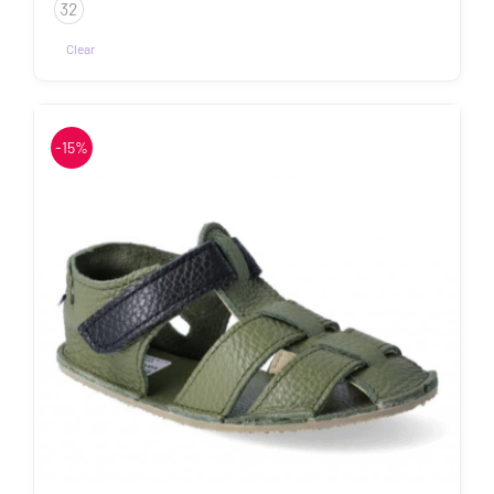
52.90€
32
Clear
Sellel
tootel
on
-15%
mitu
varianti.
Valikuid
saab
teha
tootelehel.