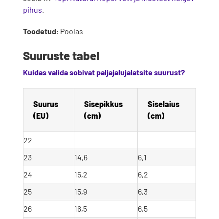
pihus
.
Toodetud
: Poolas
Suuruste tabel
Kuidas valida sobivat paljajalujalatsite suurust?
Suurus 
Sisepikkus 
Siselaius 
(EU)
(cm)
(cm)
22
23
14,6
6,1
24
15,2
6,2
25
15,9
6,3
26
16,5
6,5