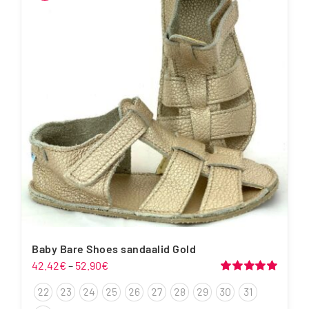
Baby Bare Shoes sandaalid Gold
Hinnavahemik:
42.42
€
–
52.90
€
42.42€
Hinnanguga
22
23
24
25
26
27
28
29
30
31
5.00
/ 5
kuni