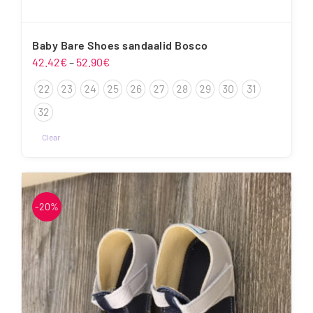
Baby Bare Shoes sandaalid Bosco
Hinnavahemik:
42.42
€
–
52.90
€
42.42€
22
23
24
25
26
27
28
29
30
31
kuni
52.90€
32
Clear
Sellel
tootel
on
mitu
-20%
varianti.
Valikuid
saab
teha
tootelehel.