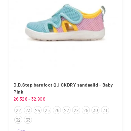
teha
tootelehel.
D.D.Step barefoot QUICKDRY sandaalid – Baby
Pink
Hinnavahemik:
26.32
€
–
32.90
€
26.32€
22
23
24
25
26
27
28
29
30
31
kuni
32.90€
32
33
Clear