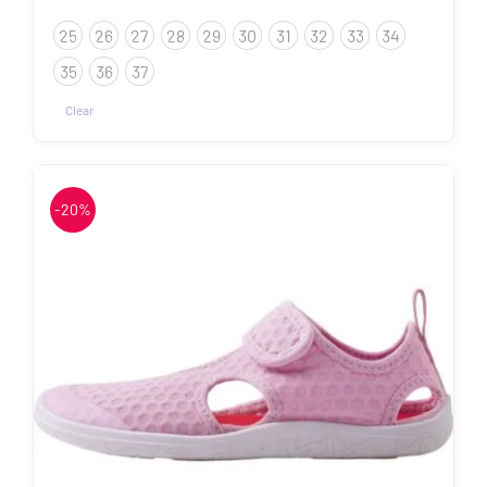
42.32€
25
26
27
28
29
30
31
32
33
34
kuni
52.90€
35
36
37
Clear
Sellel
tootel
on
-20%
mitu
varianti.
Valikuid
saab
teha
tootelehel.