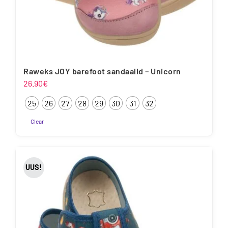
Raweks JOY barefoot sandaalid – Unicorn
26.90
€
25
26
27
28
29
30
31
32
Clear
Sellel
tootel
on
UUS!
mitu
varianti.
Valikuid
saab
teha