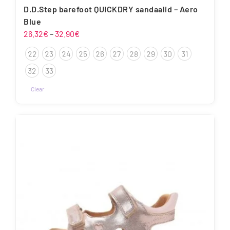
D.D.Step barefoot QUICKDRY sandaalid – Aero
Blue
Hinnavahemik:
26.32
€
–
32.90
€
26.32€
22
23
24
25
26
27
28
29
30
31
kuni
32.90€
32
33
Clear
Sellel
tootel
on
mitu
varianti.
Valikuid
saab
teha
tootelehel.