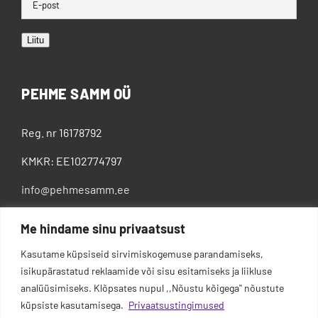
Liitu
PEHME SAMM OÜ
Reg. nr 16178792
KMKR: EE102774797
info@pehmesamm.ee
+372 5802 4300
Me hindame sinu privaatsust
Kasutame küpsiseid sirvimiskogemuse parandamiseks,
isikupärastatud reklaamide või sisu esitamiseks ja liikluse
analüüsimiseks. Klõpsates nupul ,,Nõustu kõigega'' nõustute
küpsiste kasutamisega.
Privaatsustingimused