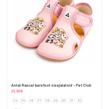
varianti.
Valikuid
saab
teha
tootelehel.
Antal Rascal barefoot sisejalatsid – Pet Club
25.90
€
24
25
26
27
28
29
30
31
32