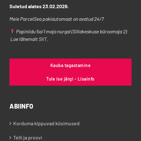
Suletud alates 23.02.2026.
Meie ParcelSea pakiautomaat on avatud 24/7
Papiniidu 5a/1 maja nurgal (Sillakeskuse büroomaja 2)
Loe lähemalt
SIIT
.
Kauba tagastamine
Tule ise järgi - Lisainfo
ABIINFO
Korduma kippuvad küsimused
Telli ja proovi