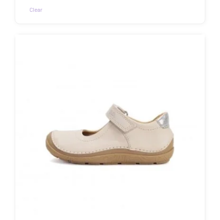
43.90€
Clear
Sellel
tootel
on
mitu
varianti.
Valikuid
saab
teha
tootelehel.