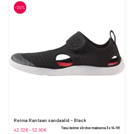
on
-20%
mitu
varianti.
Valikuid
saab
teha
tootelehel.
Reima Rantaan sandaalid – Black
Tasu kolme võrdse maksena 3 x
14.11
€
Hinnavahemik:
42.32
€
–
52.90
€