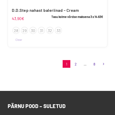
D.D.Step nahast baleriinad – Cream
Tasu kolme võrdse maksena 3 x
14.63
€
43.90
€
28
29
30
31
32
33
Clear
Sellel
tootel
on
1
2
…
8
mitu
varianti.
Valikuid
saab
teha
tootelehel.
PÄRNU POOD – SULETUD