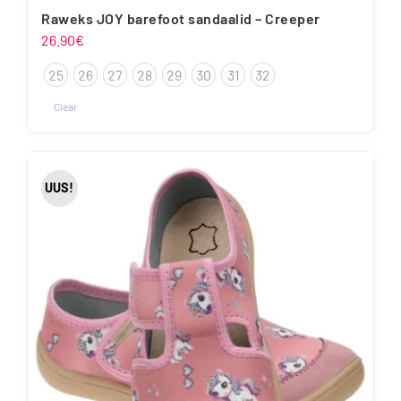
Raweks JOY barefoot sandaalid – Creeper
26.90
€
25
26
27
28
29
30
31
32
Clear
Sellel
tootel
on
UUS!
mitu
varianti.
Valikuid
saab
teha
tootelehel.