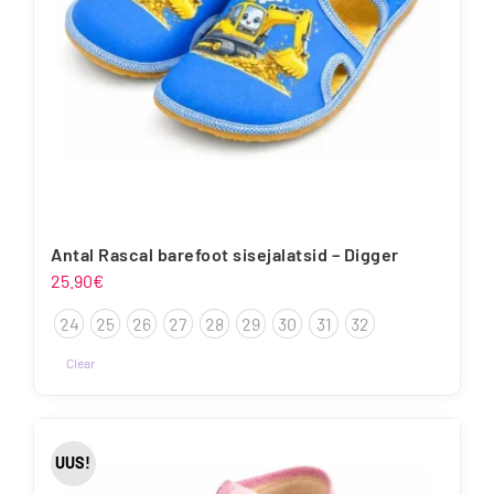
Antal Rascal barefoot sisejalatsid – Digger
25.90
€
24
25
26
27
28
29
30
31
32
Clear
Sellel
tootel
on
UUS!
mitu