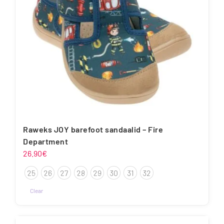
tootelehel.
Raweks JOY barefoot sandaalid – Fire
Department
26.90
€
25
26
27
28
29
30
31
32
Clear
Sellel
tootel