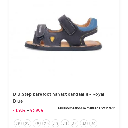
Valikuid
saab
teha
tootelehel.
D.D.Step barefoot nahast sandaalid – Royal
Blue
Tasu kolme võrdse maksena 3 x
13.97
€
Hinnavahemik:
41.90
€
–
43.90
€
41.90€
26
27
28
29
30
31
32
33
34
kuni