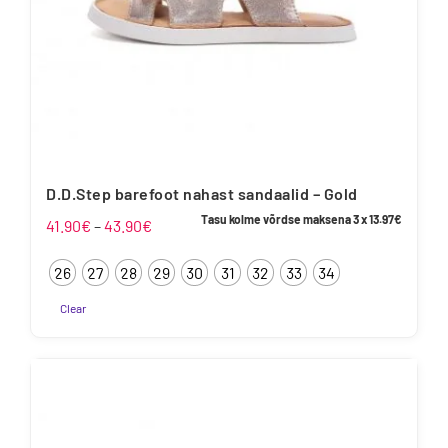
D.D.Step barefoot nahast sandaalid – Gold
Tasu kolme võrdse maksena 3 x
13.97
€
Hinnavahemik:
41.90
€
–
43.90
€
41.90€
26
27
28
29
30
31
32
33
34
kuni
43.90€
Clear
Sellel
tootel
on
mitu
varianti.