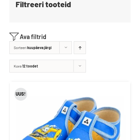
Filtreeri tooteid
Blogi
Kontakt
Ava filtrid
Brändid
Sorteeri
kuupäeva järgi
Kuva
12 toodet
UUS!