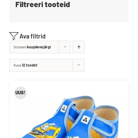
Filtreeri tooteid
Blogi
Kontakt
Ava filtrid
Brändid
Sorteeri
kuupäeva järgi
Kuva
12 toodet
UUS!