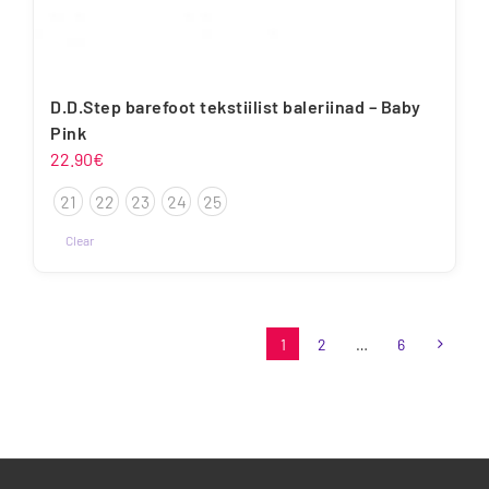
D.D.Step barefoot tekstiilist baleriinad – Baby
Pink
22.90
€
21
22
23
24
25
Clear
Sellel
tootel
on
1
2
…
6
mitu
varianti.
Valikuid
saab
teha
tootelehel.