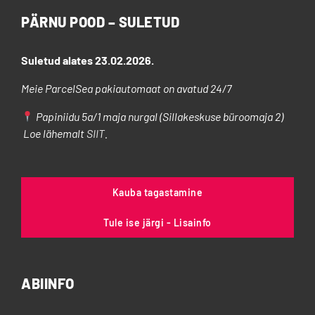
PÄRNU POOD – SULETUD
Suletud alates 23.02.2026.
Meie ParcelSea pakiautomaat on avatud 24/7
Papiniidu 5a/1 maja nurgal (Sillakeskuse büroomaja 2)
Loe lähemalt
SIIT
.
Kauba tagastamine
Tule ise järgi - Lisainfo
ABIINFO