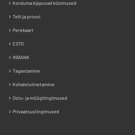
Korduma kippuvad küsimused
Telli ja proovi
Perekaart
ESTO
INBANK
Tagastamine
Kohaletoimetamine
Ostu- ja müügitingimused
Privaatsustingimused