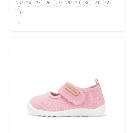
23
24
25
26
27
28
29
30
31
32
33
Clear
Sellel
tootel
on
mitu
varianti.
Valikuid
saab
teha
tootelehel.