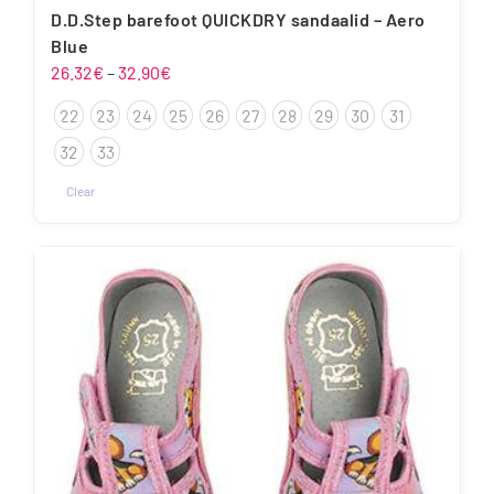
D.D.Step barefoot QUICKDRY sandaalid – Aero
Blue
Hinnavahemik:
26.32
€
–
32.90
€
26.32€
22
23
24
25
26
27
28
29
30
31
kuni
32.90€
32
33
Clear
Sellel
tootel
on
mitu
varianti.
Valikuid
saab
teha
tootelehel.