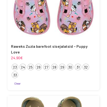
Raweks Zuzia barefoot sisejalatsid – Puppy
Love
24.90
€
23
24
25
26
27
28
29
30
31
32
33
Clear
Sellel
tootel
on
mitu