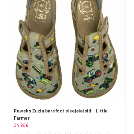
varianti.
Valikuid
saab
teha
tootelehel.
Raweks Zuzia barefoot sisejalatsid – Little
Farmer
24.90
€