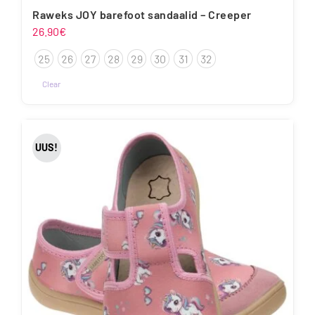
Raweks JOY barefoot sandaalid – Creeper
26.90
€
25
26
27
28
29
30
31
32
Clear
Sellel
tootel
on
UUS!
mitu
varianti.
Valikuid
saab
teha
tootelehel.