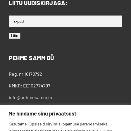
LIITU UUDISKIRJAGA:
Liitu
PEHME SAMM OÜ
Reg. nr 16178792
KMKR: EE102774797
info@pehmesamm.ee
+372 5802 4300
Me hindame sinu privaatsust
Kasutame küpsiseid sirvimiskogemuse parandamiseks,
isikupärastatud reklaamide või sisu esitamiseks ja liikluse