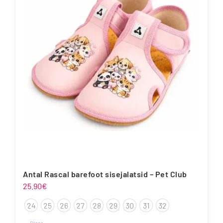
varianti.
Valikuid
saab
teha
tootelehel.
Antal Rascal barefoot sisejalatsid – Pet Club
25.90
€
24
25
26
27
28
29
30
31
32