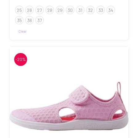
42.32€
25
26
27
28
29
30
31
32
33
34
kuni
52.90€
35
36
37
Clear
Sellel
tootel
on
-20%
mitu
varianti.
Valikuid
saab
teha
tootelehel.