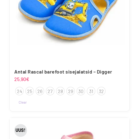
Antal Rascal barefoot sisejalatsid – Digger
25.90
€
24
25
26
27
28
29
30
31
32
Clear
Sellel
tootel
on
UUS!
mitu