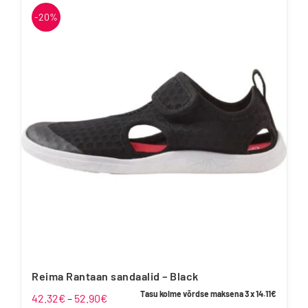
on
-20%
mitu
varianti.
Valikuid
saab
teha
tootelehel.
Reima Rantaan sandaalid – Black
Tasu kolme võrdse maksena 3 x
14.11
€
Hinnavahemik:
42.32
€
–
52.90
€