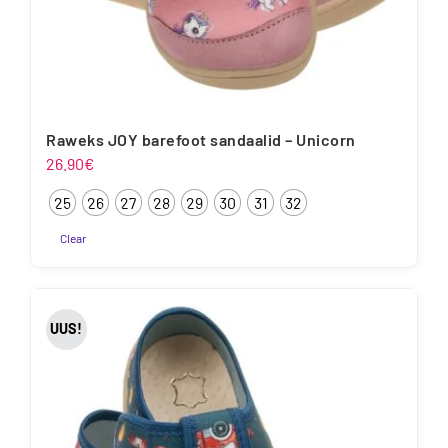
Raweks JOY barefoot sandaalid – Unicorn
26.90
€
25
26
27
28
29
30
31
32
Clear
Sellel
tootel
on
UUS!
mitu
varianti.
Valikuid
saab
teha