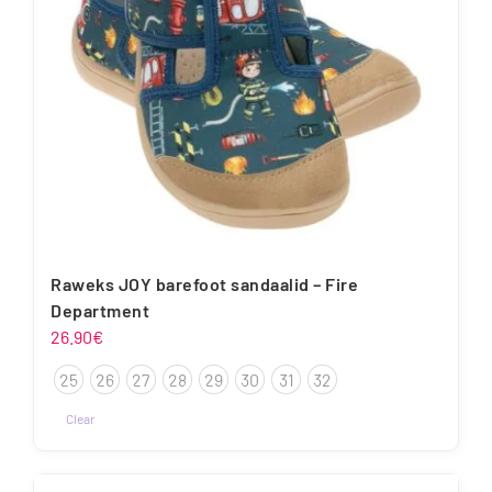
tootelehel.
Raweks JOY barefoot sandaalid – Fire
Department
26.90
€
25
26
27
28
29
30
31
32
Clear
Sellel
tootel