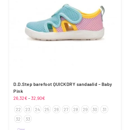
teha
tootelehel.
D.D.Step barefoot QUICKDRY sandaalid – Baby
Pink
Hinnavahemik:
26.32
€
–
32.90
€
26.32€
22
23
24
25
26
27
28
29
30
31
kuni
32.90€
32
33
Clear