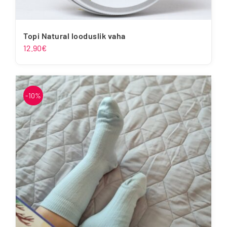
Topi Natural looduslik vaha
12.90
€
-10%