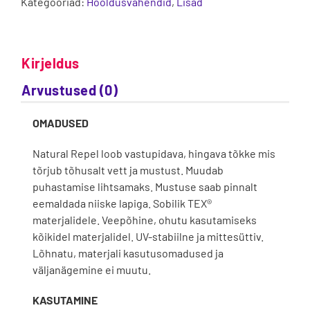
Kategooriad:
Hooldusvahendid
,
Lisad
Kirjeldus
Arvustused (0)
OMADUSED
Natural Repel loob vastupidava, hingava tõkke mis
tõrjub tõhusalt vett ja mustust. Muudab
puhastamise lihtsamaks. Mustuse saab pinnalt
eemaldada niiske lapiga. Sobilik TEX®
materjalidele. Veepõhine, ohutu kasutamiseks
kõikidel materjalidel. UV-stabiilne ja mittesüttiv.
Lõhnatu, materjali kasutusomadused ja
väljanägemine ei muutu.
KASUTAMINE