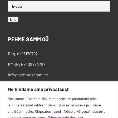
Liitu
PEHME SAMM OÜ
Reg. nr 16178792
KMKR: EE102774797
info@pehmesamm.ee
+372 5802 4300
Me hindame sinu privaatsust
Kasutame küpsiseid sirvimiskogemuse parandamiseks,
isikupärastatud reklaamide või sisu esitamiseks ja liikluse
analüüsimiseks. Klõpsates nupul ,,Nõustu kõigega'' nõustute
küpsiste kasutamisega.
Privaatsustingimused