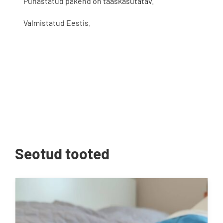
Puhastatud pakend on taaskasutatav.
Valmistatud Eestis.
Seotud tooted