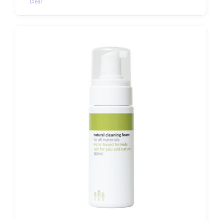
Clear
Sellel
tootel
on
mitu
varianti.
Valikuid
saab
teha
tootelehel.