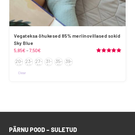
Vegateksa õhukesed 85% meriinovillased sokid
Sky Blue
Hinnavahemik:
5.85
€
–
7.50
€
5.85€
Hinnanguga
20-
23-
27-
31-
35-
39-
5.00
/ 5
kuni
22
26
30
34
38
42
7.50€
Clear
Sellel
tootel
on
mitu
varianti.
Valikuid
saab
PÄRNU POOD – SULETUD
teha