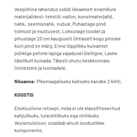
Veepõhine lahendus sobib ideaalselt enamikule
materjalidest: tekstiil, nailon, kunstmaterjalid,
nahk, seemisnahk, nubuk. Puhastage pind
tolmust ja mustusest. Loksutage toodet ja
pihustage 20 cm kauguselt ühtlaselt kogu pinnale
kuni pind on märg. Enne lõpplikku kuivamist
pühkige pehme lapiga vajadusel üleliigne. Laske
täielikult kuivada. Täiesti ohutu keskkonnale,
inimestele ja loomadele.
Nõuanne:
Pikemaajaliseks kaitseks kandke 2 kihti.
KOOSTIS
Eksklusiivne retsept, mida ei ole klassifitseeritud
kahjulikuks, tuleohtlikuks ega ohtlikuks.
Vesiemulsioon, sisaldab ainult looduslikke
komponente.