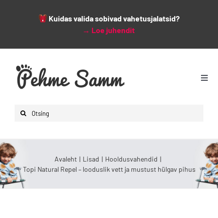
Kuidas valida sobivad vahetusjalatsid?
→
Loe juhendit
Skip
to
content
Togg
Navi
Avaleht
Search
Lapsed
for:
Naised
Mehed
Avaleht
Lisad
Hooldusvahendid
Topi Natural Repel – looduslik vett ja mustust hülgav pihus
Lisad
Leiunurk
Varsti saabumas