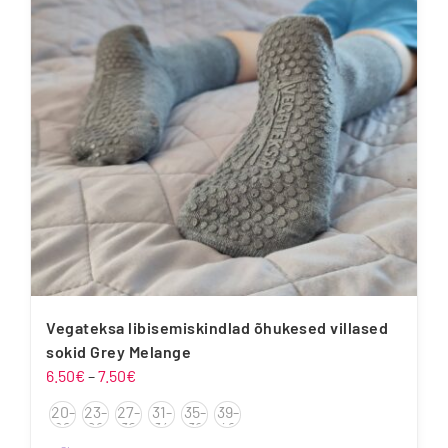
Vegateksa libisemiskindlad õhukesed villased
sokid Grey Melange
Hinnavahemik:
6.50
€
–
7.50
€
6.50€
20-
23-
27-
31-
35-
39-
kuni
22
26
30
34
38
42
7.50€