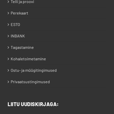
Telli ja proovi
Perekaart
ESTO
INBANK
Tagastamine
Kohaletoimetamine
Ostu- ja müügitingimused
Privaatsustingimused
LIITU UUDISKIRJAGA: