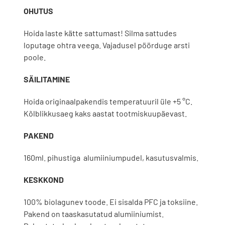
OHUTUS
Hoida laste kätte sattumast! Silma sattudes
loputage ohtra veega. Vajadusel pöörduge arsti
poole.
SÄILITAMINE
Hoida originaalpakendis temperatuuril üle +5 °C.
Kõlblikkusaeg kaks aastat tootmiskuupäevast.
PAKEND
160ml. pihustiga alumiiniumpudel, kasutusvalmis.
KESKKOND
100% biolagunev toode. Ei sisalda PFC ja toksiine.
Pakend on taaskasutatud alumiiniumist.