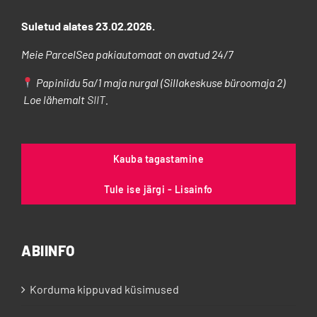
tootelehel.
Suletud alates 23.02.2026.
Meie ParcelSea pakiautomaat on avatud 24/7
Papiniidu 5a/1 maja nurgal (Sillakeskuse büroomaja 2)
Loe lähemalt
SIIT
.
Kauba tagastamine
Tule ise järgi - Lisainfo
ABIINFO
Korduma kippuvad küsimused