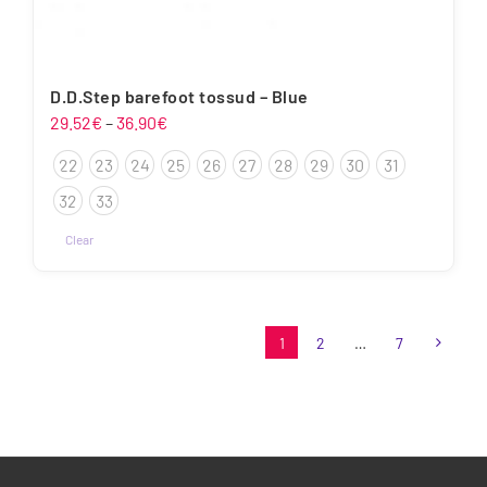
D.D.Step barefoot tossud – Blue
Hinnavahemik:
29.52
€
–
36.90
€
29.52€
22
23
24
25
26
27
28
29
30
31
kuni
36.90€
32
33
Clear
Sellel
tootel
on
1
2
…
7
mitu
varianti.
Valikuid
saab
teha
tootelehel.