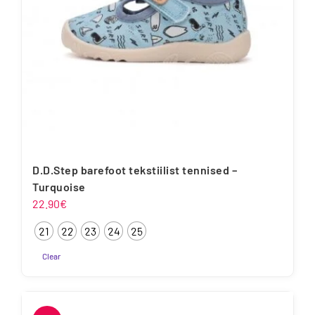
D.D.Step barefoot tekstiilist tennised –
Turquoise
22.90
€
21
22
23
24
25
Clear
Sellel
tootel
on