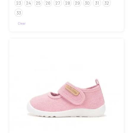
23
24
25
26
27
28
29
30
31
32
33
Clear
Sellel
tootel
on
mitu
varianti.
Valikuid
saab
teha
tootelehel.