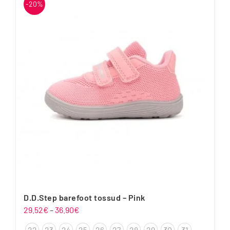
-20%
mitu
varianti.
Valikuid
saab
teha
tootelehel.
D.D.Step barefoot tossud – Pink
Hinnavahemik:
29.52
€
–
36.90
€
29.52€
22
23
24
25
26
27
28
29
30
31