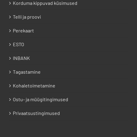
Korduma kippuvad küsimused
Telli ja proovi
Perekaart
ESTO
INBANK
Tagastamine
Kohaletoimetamine
Ostu- ja müügitingimused
Privaatsustingimused