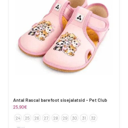
varianti.
Valikuid
saab
teha
tootelehel.
Antal Rascal barefoot sisejalatsid – Pet Club
25.90
€
24
25
26
27
28
29
30
31
32