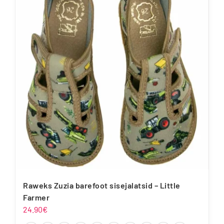
varianti.
Valikuid
saab
teha
tootelehel.
Raweks Zuzia barefoot sisejalatsid – Little
Farmer
24.90
€