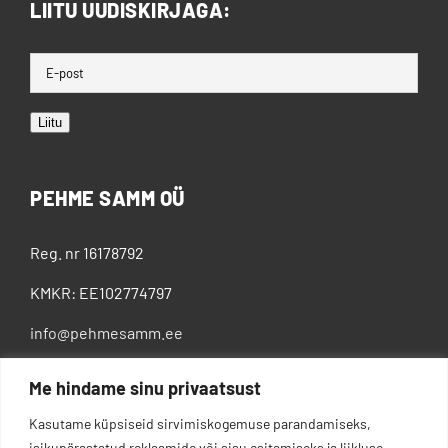
LIITU UUDISKIRJAGA:
Liitu
PEHME SAMM OÜ
Reg. nr 16178792
KMKR: EE102774797
info@pehmesamm.ee
+372 5802 4300
Me hindame sinu privaatsust
Kasutame küpsiseid sirvimiskogemuse parandamiseks,
isikupärastatud reklaamide või sisu esitamiseks ja liikluse