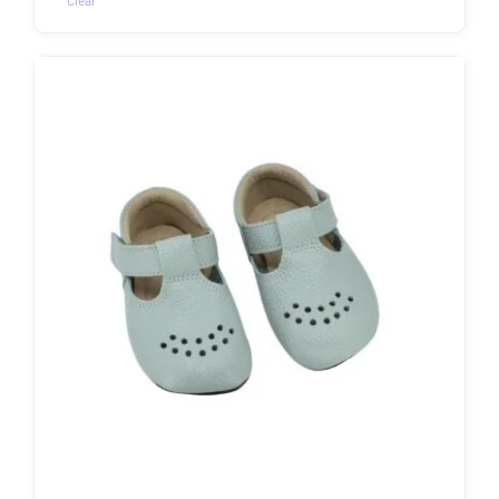
Clear
Sellel
tootel
on
mitu
varianti.
Valikuid
saab
teha
tootelehel.