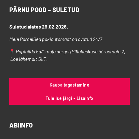
PÄRNU POOD – SULETUD
Suletud alates 23.02.2026.
Meie ParcelSea pakiautomaat on avatud 24/7
Papiniidu 5a/1 maja nurgal (Sillakeskuse büroomaja 2)
Loe lähemalt
SIIT
.
Kauba tagastamine
Tule ise järgi - Lisainfo
ABIINFO