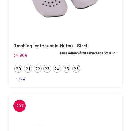
Omaking lastesussid Mutsu – Sirel
Tasu kolme võrdse maksena 3 x
11.63
€
34.90
€
20
21
22
23
24
25
26
Clear
Sellel
tootel
on
-20%
mitu
varianti.
Valikuid
saab