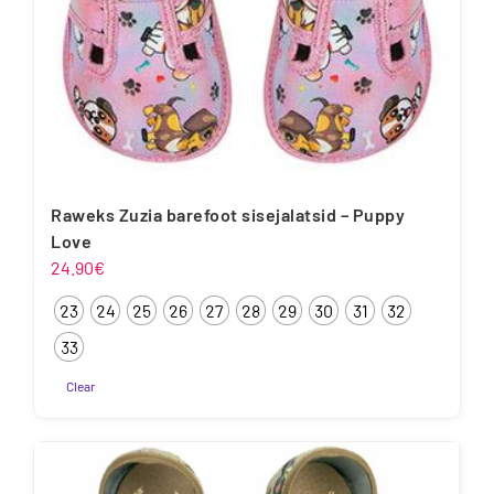
Raweks Zuzia barefoot sisejalatsid – Puppy
Love
24.90
€
23
24
25
26
27
28
29
30
31
32
33
Clear
Sellel
tootel
on
mitu