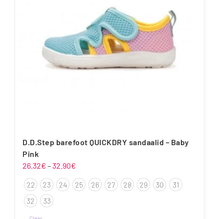
teha
tootelehel.
D.D.Step barefoot QUICKDRY sandaalid – Baby
Pink
Hinnavahemik:
26.32
€
–
32.90
€
26.32€
22
23
24
25
26
27
28
29
30
31
kuni
32.90€
32
33
Clear