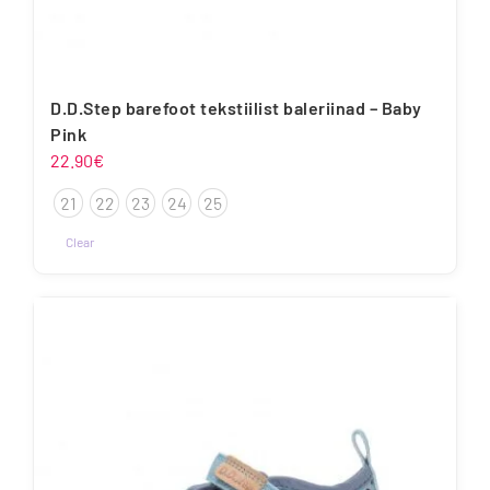
D.D.Step barefoot tekstiilist baleriinad – Baby
Pink
22.90
€
21
22
23
24
25
Clear
Sellel
tootel
on
mitu
varianti.
Valikuid
saab
teha
tootelehel.