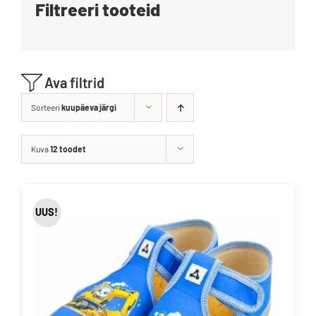
Filtreeri tooteid
Blogi
Kontakt
Ava filtrid
Brändid
Sorteeri
kuupäeva järgi
Kuva
12 toodet
UUS!