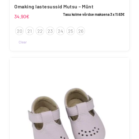
Omaking lastesussid Mutsu – Münt
Tasu kolme võrdse maksena 3 x
11.63
€
34.90
€
20
21
22
23
24
25
26
Clear
Sellel
tootel
on
mitu
varianti.
Valikuid
saab
teha
tootelehel.