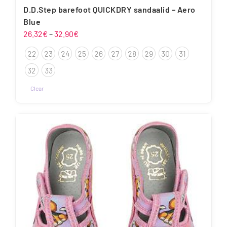
D.D.Step barefoot QUICKDRY sandaalid – Aero
Blue
Hinnavahemik:
26.32
€
–
32.90
€
26.32€
22
23
24
25
26
27
28
29
30
31
kuni
32.90€
32
33
Clear
Sellel
tootel
on
mitu
varianti.
Valikuid
saab
teha
tootelehel.