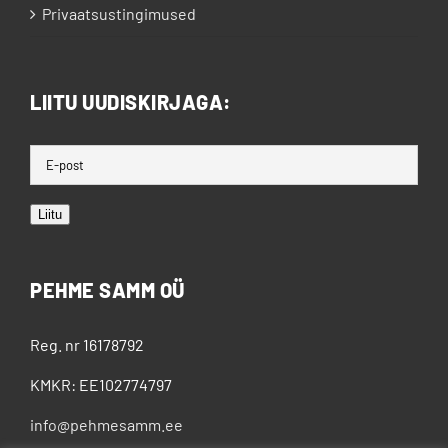
Privaatsustingimused
LIITU UUDISKIRJAGA:
Liitu
PEHME SAMM OÜ
Reg. nr 16178792
KMKR: EE102774797
info@pehmesamm.ee