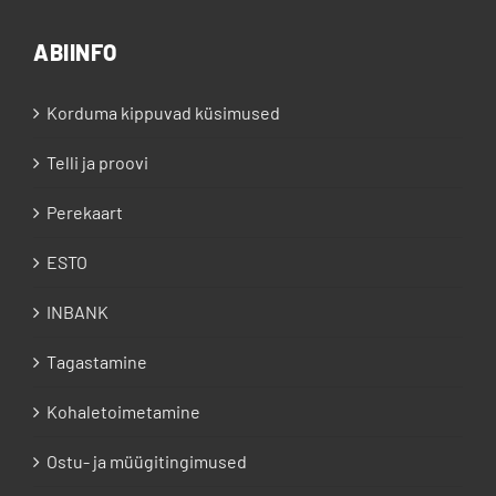
ABIINFO
Korduma kippuvad küsimused
Telli ja proovi
Perekaart
ESTO
INBANK
Tagastamine
Kohaletoimetamine
Ostu- ja müügitingimused