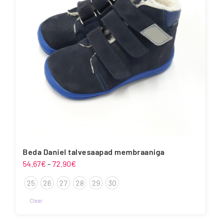
Beda Daniel talvesaapad membraaniga
Hinnavahemik:
54.67
€
–
72.90
€
54.67€
25
26
27
28
29
30
kuni
72.90€
Clear
Sellel