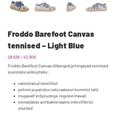
Froddo Barefoot Canvas
tennised – Light Blue
Hinnavahemik:
28.63
€
–
42.90
€
28.63€
Froddo Barefoot Canvas ülikerged ja hingavad tennised
kuni
suvisteks seiklusteks:
42.90€
valmistatud tekstiilist
pehme ja painduv naturaalsest kummist tald
mugavalt krõpsudega reguleeritavad
eemaldatav antibakteriaalne mikrofiibrist
sisetald