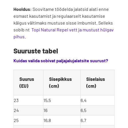
Hooldus:
Soovitame töödelda jalatsid alati enne
esmast kasutamist ja regulaarselt kasutamise
käigus vältimaks mustuse sisse imbumist. Selleks
sobib nt
Topi Natural Repel vett ja mustust hülgav
pihus
.
Suuruste tabel
Kuidas valida sobivat paljajalujalatsite suurust?
Suurus 
Sisepikkus 
Siselaius 
(EU)
(cm)
(cm)
23
15,5
6,4
24
16
6,5
25
16,8
6,7