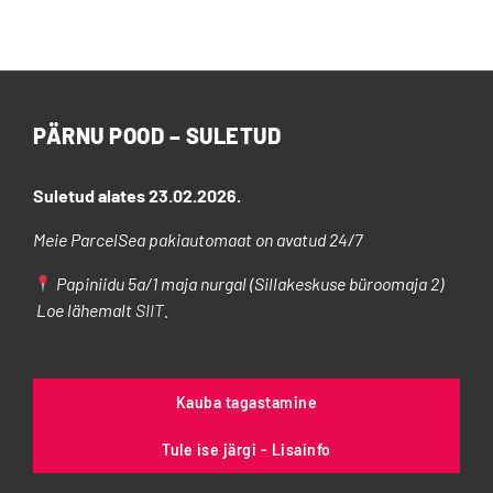
on
mitu
varianti.
Valikuid
saab
PÄRNU POOD – SULETUD
teha
tootelehel.
Suletud alates 23.02.2026.
Meie ParcelSea pakiautomaat on avatud 24/7
Papiniidu 5a/1 maja nurgal (Sillakeskuse büroomaja 2)
Loe lähemalt
SIIT
.
Kauba tagastamine
Tule ise järgi - Lisainfo