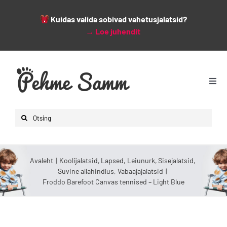
Kuidas valida sobivad vahetusjalatsid?
→
Loe juhendit
Skip
to
content
Togg
Navi
Avaleht
Search
Lapsed
for:
Naised
Avaleht
Koolijalatsid
Lapsed
Leiunurk
Sisejalatsid
Mehed
Suvine allahindlus
Vabaajajalatsid
Froddo Barefoot Canvas tennised – Light Blue
Lisad
Leiunurk
Varsti saabumas