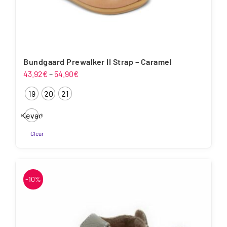
Bundgaard Prewalker II Strap – Caramel
Hinnavahemik:
43.92
€
–
54.90
€
43.92€
19
20
21
kuni
54.90€
Kevad
Clear
Sellel
tootel
on
-10%
mitu
varianti.
Valikuid
saab