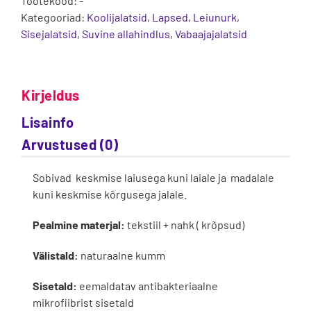
Tootekood:
-
Kategooriad:
Koolijalatsid
,
Lapsed
,
Leiunurk
,
Sisejalatsid
,
Suvine allahindlus
,
Vabaajajalatsid
Kirjeldus
Lisainfo
Arvustused (0)
Sobivad keskmise laiusega kuni laiale ja madalale
kuni keskmise kõrgusega jalale.
Pealmine materjal:
tekstiil + nahk ( krõpsud)
Välistald:
naturaalne kumm
Sisetald:
eemaldatav antibakteriaalne
mikrofiibrist sisetald