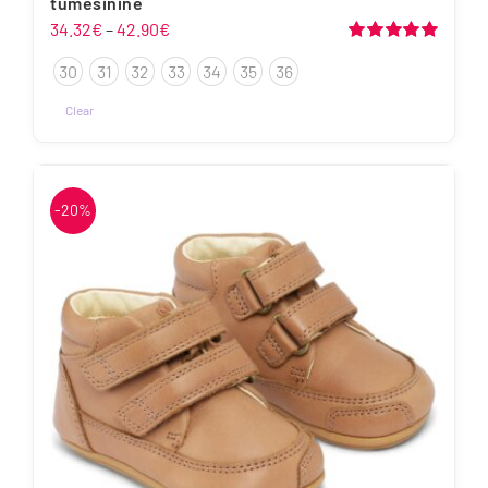
tumesinine
Hinnavahemik:
34.32
€
–
42.90
€
34.32€
Hinnanguga
30
31
32
33
34
35
36
5.00
/ 5
kuni
42.90€
Clear
-20%