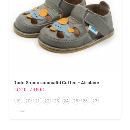
teha
tootelehel.
Dodo Shoes sandaalid Coffee – Airplane
Hinnavahemik:
33.21
€
–
36.90
€
33.21€
19
20
21
22
23
24
25
26
27
kuni
36.90€
Clear
Sellel
tootel