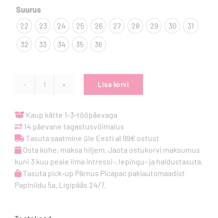

Suurus
22
23
24
25
26
27
28
29
30
31
32
33
34
35
36
Lisa korvi
Froddo
Barefoot
Canvas
Kaup kätte 1-3-tööpäevaga
tennised
14 päevane tagastusvõimalus
-
Tasuta saatmine üle Eesti al 99€ ostust
Light
Osta kohe, maksa hiljem. Jaota ostukorvi maksumus
Blue
kuni 3 kuu peale ilma intressi-, lepingu- ja haldustasuta.
kogus
Tasuta pick-up Pärnus Picapac pakiautomaadist
Papiniidu 5a. Ligipääs 24/7.