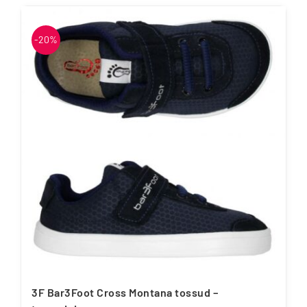
tootel
on
mitu
-20%
varianti.
Valikuid
saab
teha
tootelehel.
3F Bar3Foot Cross Montana tossud –