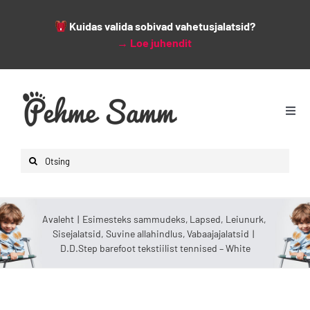
Kuidas valida sobivad vahetusjalatsid?
→
Loe juhendit
Skip
to
content
Togg
Navi
Avaleht
Search
Lapsed
for:
Naised
Avaleht
Esimesteks sammudeks
Lapsed
Leiunurk
Mehed
Sisejalatsid
Suvine allahindlus
Vabaajajalatsid
D.D.Step barefoot tekstiilist tennised – White
Lisad
Leiunurk
Varsti saabumas