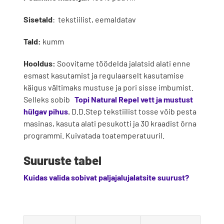
Sisetald
: tekstiilist, eemaldatav
Tald:
kumm
Hooldus:
Soovitame töödelda jalatsid alati enne
esmast kasutamist ja regulaarselt kasutamise
käigus vältimaks mustuse ja pori sisse imbumist.
Selleks sobib
Topi Natural Repel vett ja mustust
hülgav pihus
.
D.D.Step tekstiilist tosse võib pesta
masinas, kasuta alati pesukotti ja 30 kraadist õrna
programmi. Kuivatada toatemperatuuril.
Suuruste tabel
Kuidas valida sobivat paljajalujalatsite suurust?