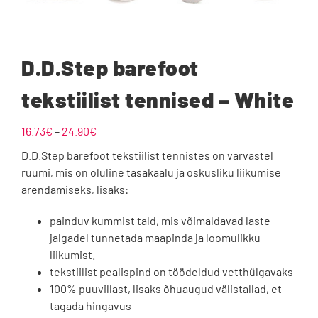
D.D.Step barefoot
tekstiilist tennised – White
Hinnavahemik:
16.73
€
–
24.90
€
16.73€
D.D.Step barefoot tekstiilist tennistes on varvastel
kuni
ruumi, mis on oluline tasakaalu ja oskusliku liikumise
24.90€
arendamiseks, lisaks:
painduv kummist tald, mis võimaldavad laste
jalgadel tunnetada maapinda ja loomulikku
liikumist.
tekstiilist pealispind on töödeldud vetthülgavaks
100% puuvillast, lisaks õhuaugud välistallad, et
tagada hingavus