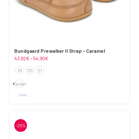
Bundgaard Prewalker II Strap – Caramel
Hinnavahemik:
43.92
€
–
54.90
€
43.92€
19
20
21
kuni
54.90€
Kevad
Clear
Sellel
tootel
on
mitu
-25%
varianti.