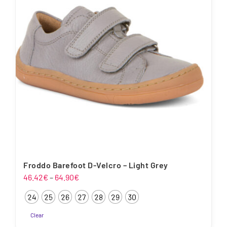
Valikuid
saab
teha
tootelehel.
Froddo Barefoot D-Velcro – Light Grey
Hinnavahemik:
46.42
€
–
64.90
€
46.42€
24
25
26
27
28
29
30
kuni
64.90€
Clear