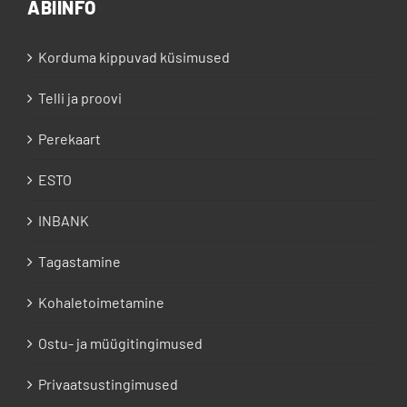
ABIINFO
Korduma kippuvad küsimused
Telli ja proovi
Perekaart
ESTO
INBANK
Tagastamine
Kohaletoimetamine
Ostu- ja müügitingimused
Privaatsustingimused