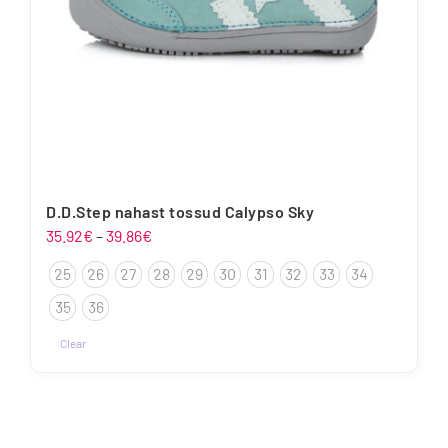
D.D.Step nahast tossud Calypso Sky
Hinnavahemik:
35.92
€
–
39.86
€
35.92€
25
26
27
28
29
30
31
32
33
34
kuni
39.86€
35
36
Clear
Sellel
tootel
on
mitu