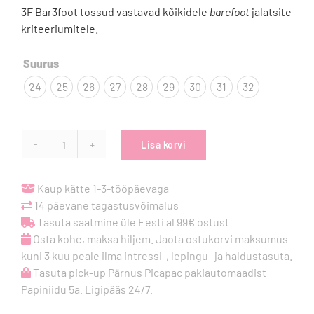
3F Bar3foot tossud vastavad kõikidele
barefoot
jalatsite
kriteeriumitele.

Suurus
24
25
26
27
28
29
30
31
32
Lisa korvi
3F
Bar3foot
Elf
Kaup kätte 1-3-tööpäevaga
Fortune
14 päevane tagastusvõimalus
-
Tasuta saatmine üle Eesti al 99€ ostust
Pink
Osta kohe, maksa hiljem. Jaota ostukorvi maksumus
kogus
kuni 3 kuu peale ilma intressi-, lepingu- ja haldustasuta.
Tasuta pick-up Pärnus Picapac pakiautomaadist
Papiniidu 5a. Ligipääs 24/7.