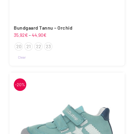
Bundgaard Tannu – Orchid
Hinnavahemik:
35.92
€
–
44.90
€
35.92€
20
21
22
23
kuni
44.90€
Clear
Sellel
tootel
on
-20%
mitu
varianti.
Valikuid
saab
teha
tootelehel.