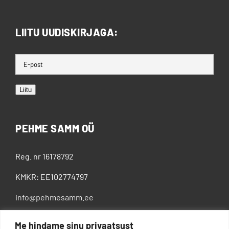
LIITU UUDISKIRJAGA:
Liitu
PEHME SAMM OÜ
Reg. nr 16178792
KMKR: EE102774797
info@pehmesamm.ee
+372 5802 4300
Me hindame sinu privaatsust