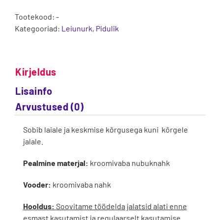
Tootekood:
-
Kategooriad:
Leiunurk
,
Pidulik
Kirjeldus
Lisainfo
Arvustused (0)
Sobib laiale ja keskmise kõrgusega kuni kõrgele
jalale.
Pealmine materjal:
kroomivaba nubuknahk
Vooder:
kroomivaba nahk
Hooldus:
Soovitame töödelda jalatsid alati enne
esmast kasutamist ja regulaarselt kasutamise