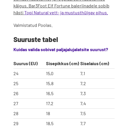
käigus. Bar3Foot Elf Fortune baleriinadele sobib
hästi
Topi Natural vett- ja mustusthülgav pihus.
Valmistatud Poolas.
Suuruste tabel
Kuidas valida sobivat paljajalujalatsite suurust?
Suurus (EU)
Sisepikkus (cm)
Siselaius (cm)
24
15,0
7,1
25
15,8
7,2
26
16,5
7,3
27
17,2
7,4
28
18
7,5
29
18,5
7,7