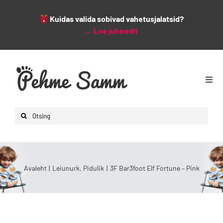
Kuidas valida sobivad vahetusjalatsid?
→
Loe juhendit
Skip
to
content
Togg
Navi
Avaleht
Search
Lapsed
for:
Naised
Mehed
Avaleht
Leiunurk
Pidulik
3F Bar3foot Elf Fortune – Pink
Lisad
Leiunurk
Varsti saabumas