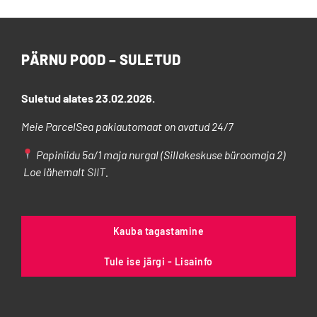
varianti.
Valikuid
saab
PÄRNU POOD – SULETUD
teha
tootelehel.
Suletud alates 23.02.2026.
Meie ParcelSea pakiautomaat on avatud 24/7
Papiniidu 5a/1 maja nurgal (Sillakeskuse büroomaja 2)
Loe lähemalt
SIIT
.
Kauba tagastamine
Tule ise järgi - Lisainfo