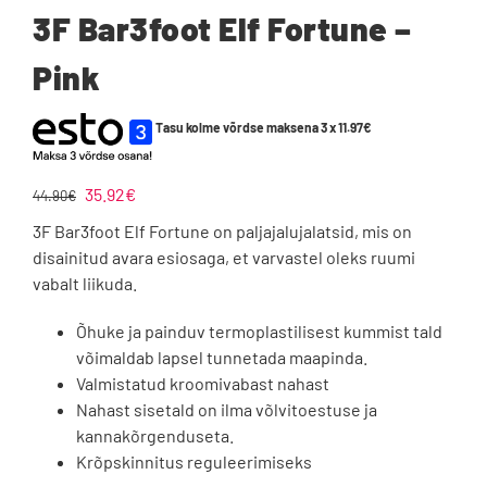
3F Bar3foot Elf Fortune –
Pink
Tasu kolme võrdse maksena 3 x
11.97
€
Algne
Praegune
35.92
€
44.90
€
hind
hind
3F Bar3foot Elf Fortune on paljajalujalatsid, mis on
oli:
on:
disainitud avara esiosaga, et varvastel oleks ruumi
44.90€.
35.92€.
vabalt liikuda.
Õhuke ja painduv termoplastilisest kummist tald
võimaldab lapsel tunnetada maapinda.
Valmistatud kroomivabast nahast
Nahast sisetald on ilma võlvitoestuse ja
kannakõrgenduseta.
Krõpskinnitus reguleerimiseks