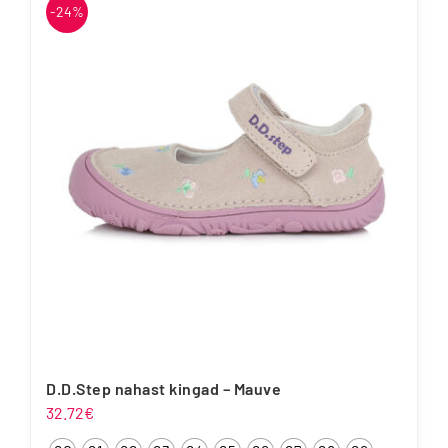
-24%
mitu
varianti.
Valikuid
saab
teha
tootelehel.
D.D.Step nahast kingad – Mauve
32.72
€