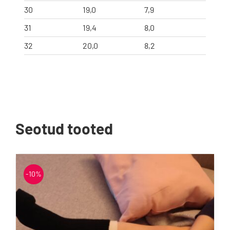
30
19,0
7,9
31
19,4
8,0
32
20,0
8,2
Seotud tooted
-10%