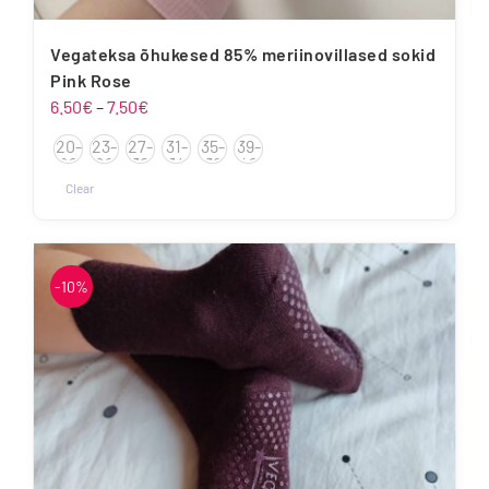
Vegateksa õhukesed 85% meriinovillased sokid
Pink Rose
Hinnavahemik:
6.50
€
–
7.50
€
6.50€
20-
23-
27-
31-
35-
39-
kuni
22
26
30
34
38
42
7.50€
Clear
Sellel
tootel
on
-10%
mitu
varianti.
Valikuid
saab
teha
tootelehel.