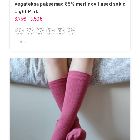
Vegateksa paksemad 85% meriinovillased sokid
Light Pink
Hinnavahemik:
6.75
€
–
8.50
€
6.75€
20-
23-
27-
31-
35-
39-
kuni
22
26
30
34
38
42
8.50€
Clear
Sellel
tootel
on
mitu
varianti.
Valikuid
saab
teha
tootelehel.