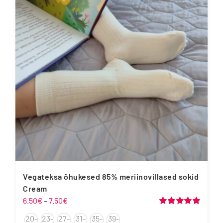
varianti.
Valikuid
saab
teha
tootelehel.
Vegateksa õhukesed 85% meriinovillased sokid
Cream
Hinnavahemik:
6.50
€
–
7.50
€
6.50€
Hinnanguga
20-
23-
27-
31-
35-
39-
5.00
/ 5