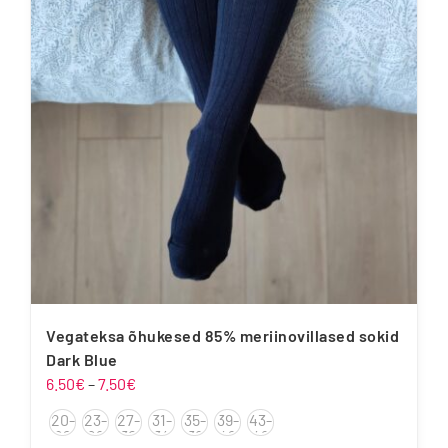
Valikuid
saab
teha
tootelehel.
Vegateksa õhukesed 85% meriinovillased sokid
Dark Blue
Hinnavahemik:
6.50
€
–
7.50
€
6.50€
20-
23-
27-
31-
35-
39-
43-
kuni
22
26
30
34
38
42
46