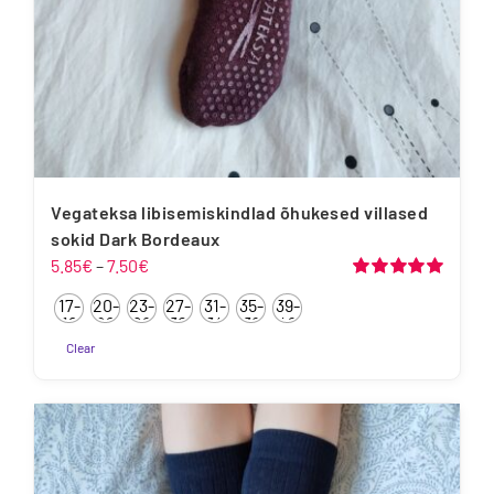
Vegateksa libisemiskindlad õhukesed villased
sokid Dark Bordeaux
Hinnavahemik:
5.85
€
–
7.50
€
5.85€
Hinnanguga
17-
20-
23-
27-
31-
35-
39-
5.00
/ 5
kuni
19
22
26
30
34
38
42
7.50€
Clear
Sellel
tootel
on
mitu
varianti.