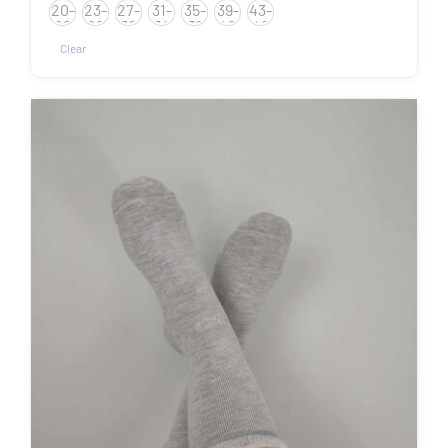
20-
23-
27-
31-
35-
39-
43-
kuni
22
26
30
34
38
42
46
7.50€
Clear
Sellel
tootel
on
mitu
varianti.
Valikuid
saab
teha
tootelehel.