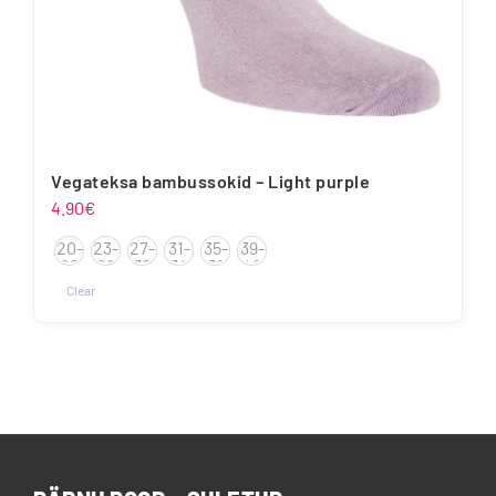
Vegateksa bambussokid – Light purple
4.90
€
20-
23-
27-
31-
35-
39-
22
26
30
34
38
42
Clear
Sellel
tootel
on
mitu
varianti.
Valikuid
saab