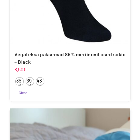
Vegateksa paksemad 85% meriinovillased sokid
– Black
8.50
€
35-
39-
43-
38
42
46
Clear
Sellel
tootel
on
mitu
varianti.
Valikuid