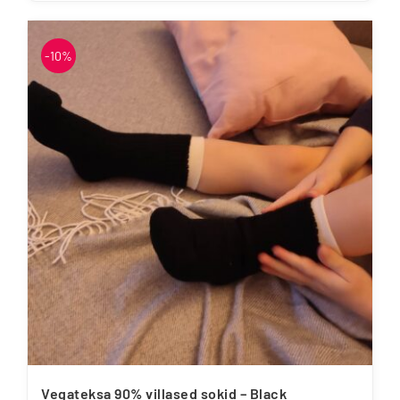
tootel
on
-10%
mitu
varianti.
Valikuid
saab
teha
tootelehel.
Vegateksa 90% villased sokid – Black