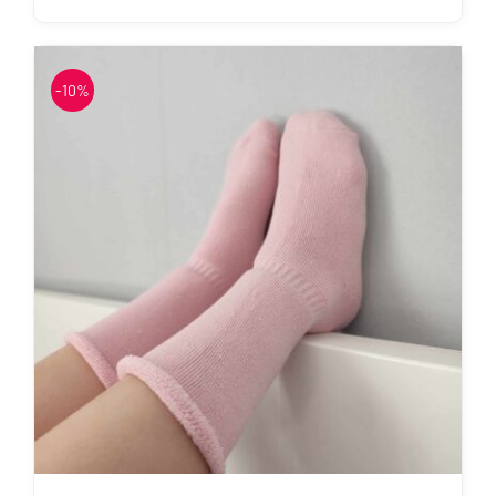
Sellel
tootel
on
-10%
mitu
varianti.
Valikuid
saab
teha
tootelehel.