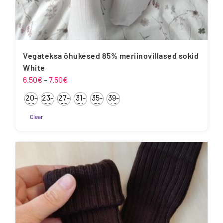
Vegateksa õhukesed 85% meriinovillased sokid
White
Hinnavahemik:
6.50
€
–
7.50
€
6.50€
20-
23-
27-
31-
35-
39-
kuni
22
26
30
34
38
42
7.50€
Clear
Sellel
tootel
on
mitu
varianti.
Valikuid
saab
teha