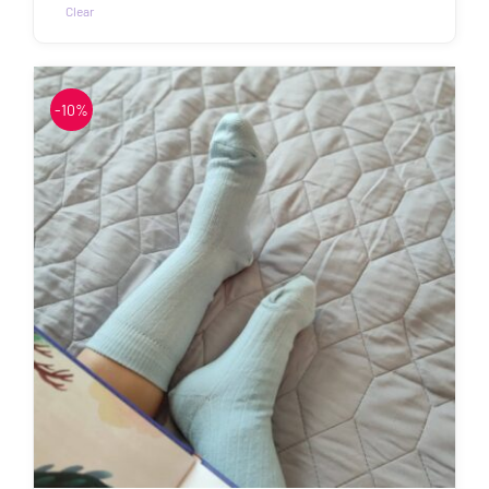
7.50€
Clear
Sellel
tootel
on
-10%
mitu
varianti.
Valikuid
saab
teha
tootelehel.