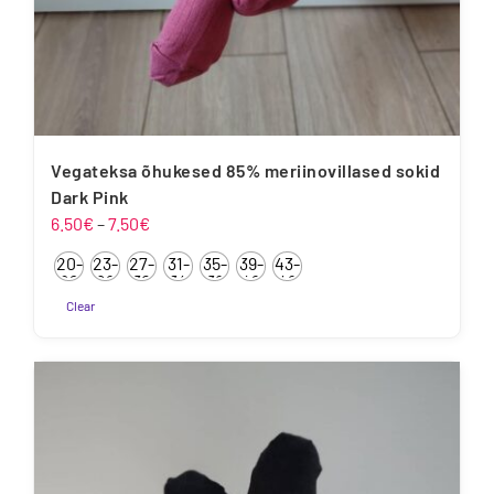
Vegateksa õhukesed 85% meriinovillased sokid
Dark Pink
Hinnavahemik:
6.50
€
–
7.50
€
6.50€
20-
23-
27-
31-
35-
39-
43-
kuni
22
26
30
34
38
42
46
7.50€
Clear