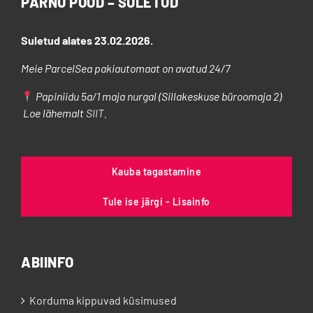
PÄRNU POOD – SULETUD
teha
tootelehel.
Suletud alates 23.02.2026.
Meie ParcelSea pakiautomaat on avatud 24/7
Papiniidu 5a/1 maja nurgal (Sillakeskuse büroomaja 2)
Loe lähemalt
SIIT
.
Kauba tagastamine
Tule ise järgi - Lisainfo
ABIINFO
Korduma kippuvad küsimused