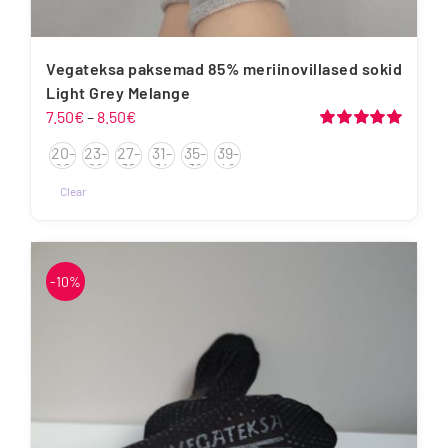
Vegateksa paksemad 85% meriinovillased sokid
Light Grey Melange
Hinnavahemik:
7.50
€
–
8.50
€
7.50€
Hinnanguga
20-
23-
27-
31-
35-
39-
5.00
/ 5
kuni
22
26
30
34
38
42
8.50€
Clear
Sellel
tootel
on
-10%
mitu
varianti.
Valikuid
saab
teha
tootelehel.