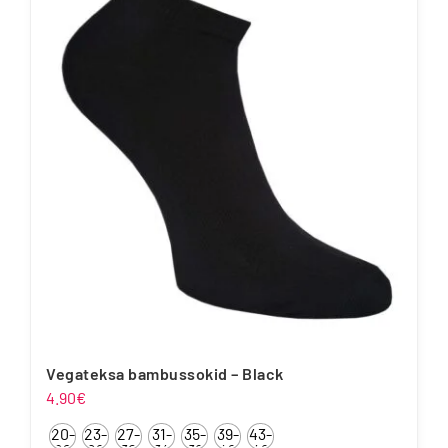
mitu
varianti.
Valikuid
saab
teha
tootelehel.
Vegateksa bambussokid – Black
4.90
€
20-
23-
27-
31-
35-
39-
43-