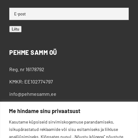
Liitu
PEHME SAMM OÜ
Reg. nr 16178792
KMKR: EE102774797
info@pehmesamm.ee
+372 5802 4300
Me hindame sinu privaatsust
Kasutame küpsiseid sirvimiskogemuse parandamiseks,
isikupärastatud reklaamide või sisu esitamiseks ja liikluse
analüüsimiseks. Klõpsates nupul ,,Nõustu kõigega'' nõustute