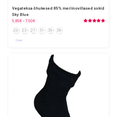
Vegateksa õhukesed 85% meriinovillased sokid
Sky Blue
Hinnavahemik:
5.85
€
–
7.50
€
5.85€
Hinnanguga
20-
23-
27-
31-
35-
39-
5.00
/ 5
kuni
22
26
30
34
38
42
7.50€
Clear
Sellel
tootel
on
mitu
varianti.
Valikuid
saab
teha
tootelehel.