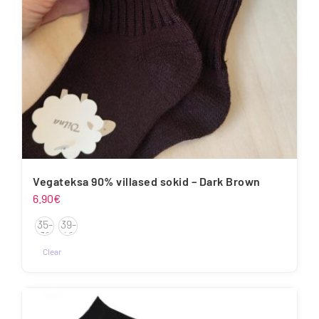
tootelehel.
Vegateksa 90% villased sokid – Dark Brown
6.90
€
35-
39-
38
42
Clear
Sellel
tootel
on