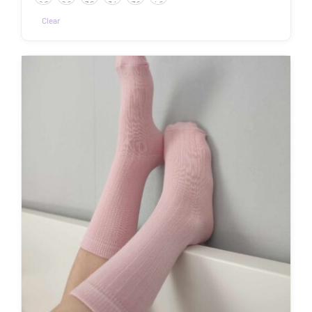
kuni
22
26
30
34
38
42
7.50€
Clear
Sellel
tootel
on
mitu
varianti.
Valikuid
saab
teha
tootelehel.