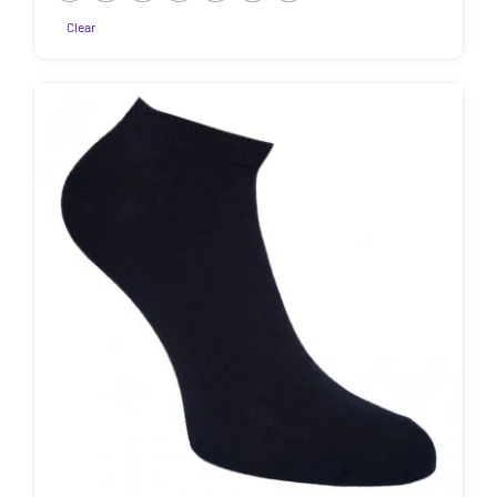
22
26
30
34
38
42
46
Clear
Sellel
tootel
on
mitu
varianti.
Valikuid
saab
teha
tootelehel.