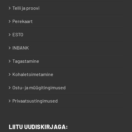
Telli ja proovi
Perekaart
ESTO
INBANK
Tagastamine
Kohaletoimetamine
Ostu- ja müügitingimused
Privaatsustingimused
LIITU UUDISKIRJAGA: