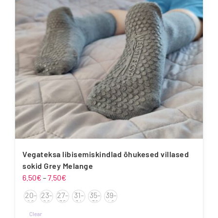
saab
teha
tootelehel.
Vegateksa libisemiskindlad õhukesed villased
sokid Grey Melange
Hinnavahemik:
6.50
€
–
7.50
€
6.50€
20-
23-
27-
31-
35-
39-
kuni
22
26
30
34
38
42
7.50€
Clear