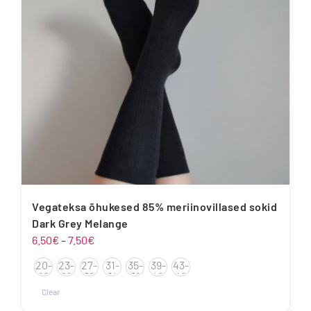
Vegateksa õhukesed 85% meriinovillased sokid
Dark Grey Melange
Hinnavahemik:
6.50
€
–
7.50
€
6.50€
20-
23-
27-
31-
35-
39-
43-
kuni
22
26
30
34
38
42
46
7.50€
Clear
Sellel