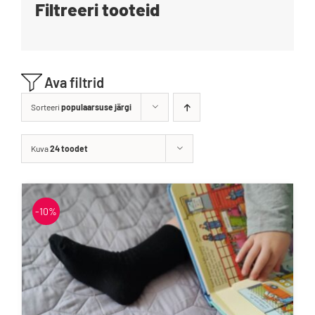
Filtreeri tooteid
Blogi
Kontakt
Ava filtrid
Brändid
Sorteeri
populaarsuse järgi
Kuva
24 toodet
-10%