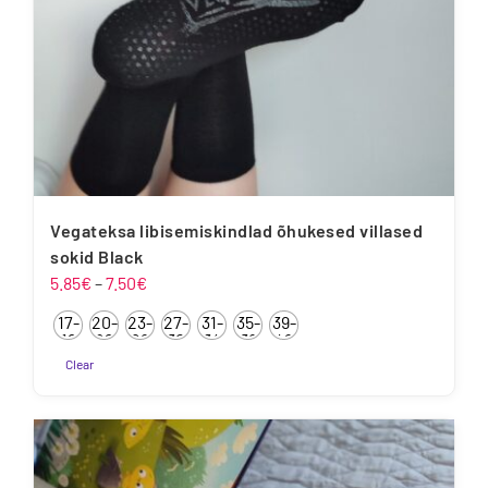
Vegateksa libisemiskindlad õhukesed villased
sokid Black
Hinnavahemik:
5.85
€
–
7.50
€
5.85€
17-
20-
23-
27-
31-
35-
39-
kuni
19
22
26
30
34
38
42
7.50€
Clear
Sellel
tootel
on
mitu