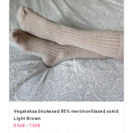
mitu
varianti.
Valikuid
saab
teha
tootelehel.
Vegateksa õhukesed 85% meriinovillased sokid
Light Brown
Hinnavahemik:
6.50
€
–
7.50
€
6.50€