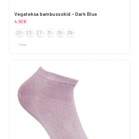
Vegateksa bambussokid – Dark Blue
4.90
€
20-
23-
27-
31-
35-
39-
22
26
30
34
38
42
Clear
Sellel
tootel
on
mitu
varianti.
Valikuid
saab
teha
tootelehel.