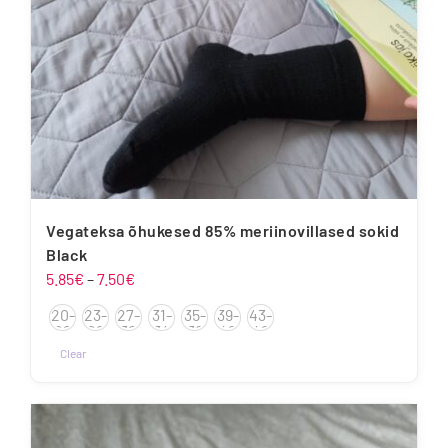
Vegateksa õhukesed 85% meriinovillased sokid
Black
Hinnavahemik:
5.85
€
–
7.50
€
5.85€
20-
23-
27-
31-
35-
39-
43-
kuni
22
26
30
34
38
42
46
7.50€
Clear
Sellel
tootel
on