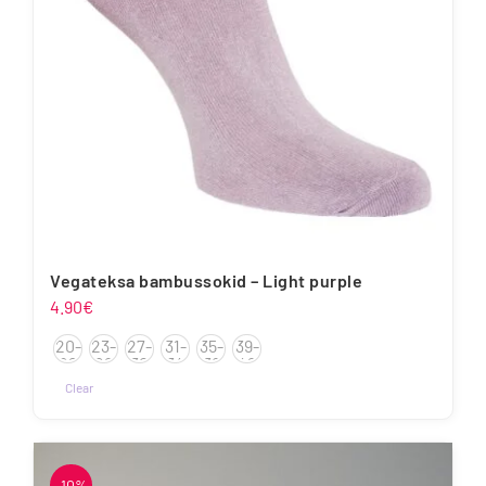
tootelehel.
Vegateksa bambussokid – Light purple
4.90
€
20-
23-
27-
31-
35-
39-
22
26
30
34
38
42
Clear
Sellel
tootel
on
-10%