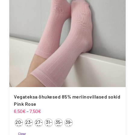
saab
teha
tootelehel.
Vegateksa õhukesed 85% meriinovillased sokid
Pink Rose
Hinnavahemik:
6.50
€
–
7.50
€
6.50€
20-
23-
27-
31-
35-
39-
kuni
22
26
30
34
38
42
7.50€
Clear