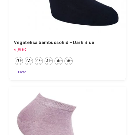
Vegateksa bambussokid – Dark Blue
4.90
€
20-
23-
27-
31-
35-
39-
22
26
30
34
38
42
Clear
Sellel
tootel
on
mitu
varianti.
Valikuid
saab
teha