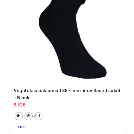
saab
teha
tootelehel.
Vegateksa paksemad 85% meriinovillased sokid
– Black
8.50
€
35-
39-
43-
38
42
46
Clear