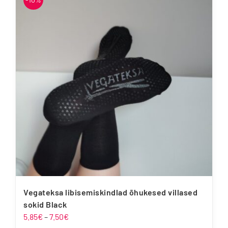
mitu
varianti.
Valikuid
saab
teha
tootelehel.
Vegateksa libisemiskindlad õhukesed villased
sokid Black
Hinnavahemik:
5.85
€
–
7.50
€