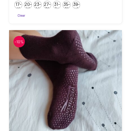
5.85€
17-
20-
23-
27-
31-
35-
39-
kuni
19
22
26
30
34
38
42
7.50€
Clear
Sellel
tootel
on
-10%
mitu
varianti.
Valikuid
saab
teha
tootelehel.