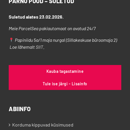
PÄRNU POOD – SULETUD
teha
tootelehel.
Suletud alates 23.02.2026.
Meie ParcelSea pakiautomaat on avatud 24/7
Papiniidu 5a/1 maja nurgal (Sillakeskuse büroomaja 2)
Loe lähemalt
SIIT
.
Kauba tagastamine
Tule ise järgi - Lisainfo
ABIINFO
Korduma kippuvad küsimused