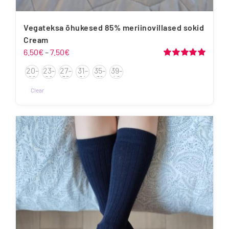
Vegateksa õhukesed 85% meriinovillased sokid
Cream
Hinnavahemik:
6.50
€
–
7.50
€
6.50€
Hinnanguga
20-
23-
27-
31-
35-
39-
5.00
/ 5
kuni
22
26
30
34
38
42
7.50€
Clear
Sellel
tootel
on
mitu
varianti.
Valikuid
saab
teha
tootelehel.