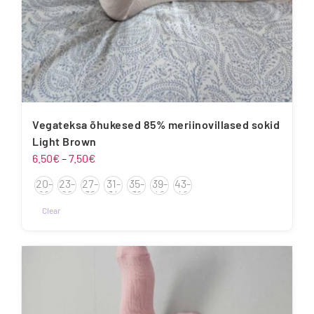
Vegateksa õhukesed 85% meriinovillased sokid
Light Brown
Hinnavahemik:
6.50
€
–
7.50
€
6.50€
20-
23-
27-
31-
35-
39-
43-
kuni
22
26
30
34
38
42
46
7.50€
Clear
Sellel
tootel
on
mitu
varianti.
Valikuid