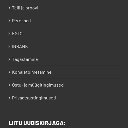
Telli ja proovi
Perekaart
ESTO
INBANK
Tagastamine
Kohaletoimetamine
Ostu- ja müügitingimused
Privaatsustingimused
LIITU UUDISKIRJAGA: