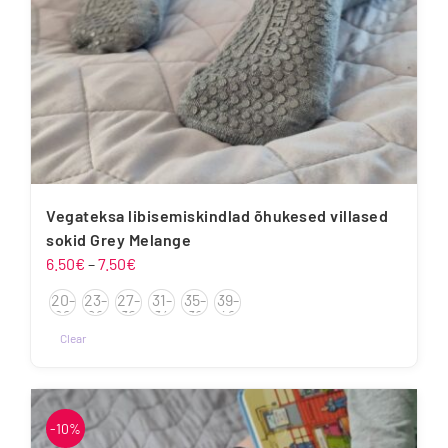
Vegateksa libisemiskindlad õhukesed villased
sokid Grey Melange
Hinnavahemik:
6.50
€
–
7.50
€
6.50€
20-
23-
27-
31-
35-
39-
kuni
22
26
30
34
38
42
7.50€
Clear
Sellel
tootel
on
-10%
mitu