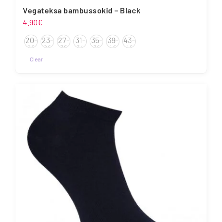
Vegateksa bambussokid – Black
4.90
€
20-
23-
27-
31-
35-
39-
43-
22
26
30
34
38
42
46
Clear
Sellel
tootel
on
mitu
varianti.
Valikuid
saab
teha
tootelehel.