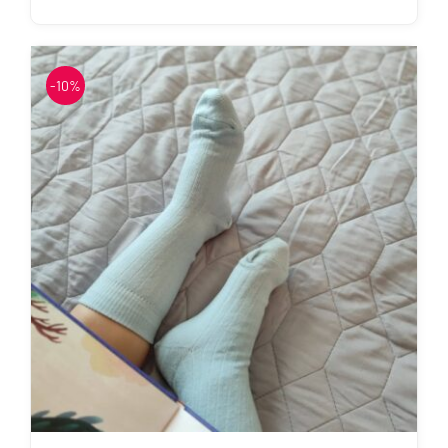
Sellel
tootel
on
-10%
mitu
varianti.
Valikuid
saab
teha
tootelehel.