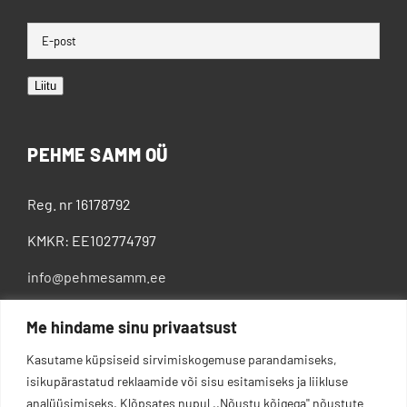
Liitu
PEHME SAMM OÜ
Reg. nr 16178792
KMKR: EE102774797
info@pehmesamm.ee
+372 5802 4300
Me hindame sinu privaatsust
Kasutame küpsiseid sirvimiskogemuse parandamiseks,
isikupärastatud reklaamide või sisu esitamiseks ja liikluse
analüüsimiseks. Klõpsates nupul ,,Nõustu kõigega'' nõustute