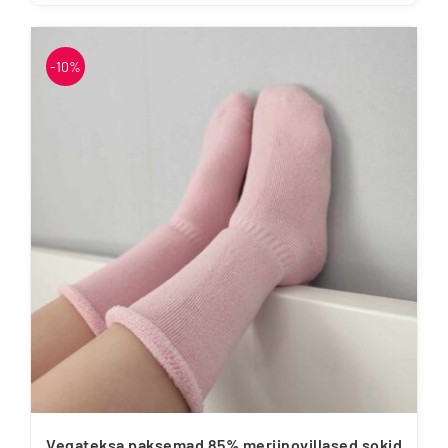
Sellel
tootel
on
-10%
mitu
varianti.
Valikuid
saab
teha
tootelehel.
Vegateksa paksemad 85% meriinovillased sokid