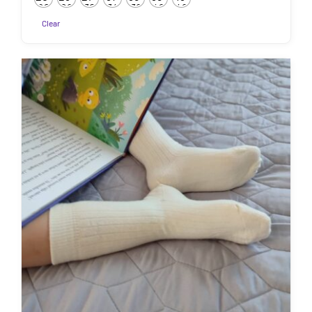
kuni
22
26
30
34
38
42
46
7.50€
Clear
Sellel
tootel
on
mitu
varianti.
Valikuid
saab
teha
tootelehel.