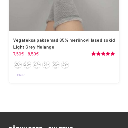
Vegateksa paksemad 85% meriinovillased sokid
Light Grey Melange
Hinnavahemik:
7.50
€
–
8.50
€
7.50€
Hinnanguga
20-
23-
27-
31-
35-
39-
5.00
/ 5
kuni
22
26
30
34
38
42
8.50€
Clear
Sellel
tootel
on
mitu
varianti.
Valikuid
saab