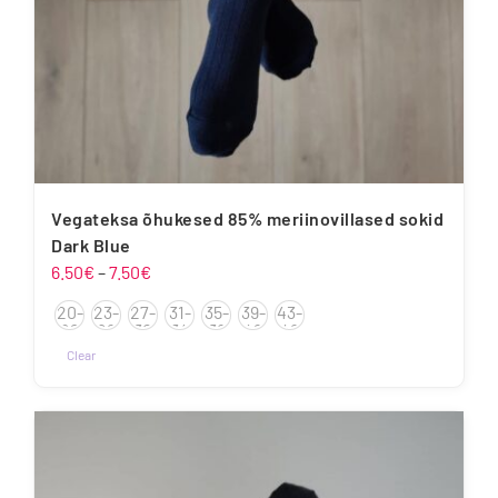
Vegateksa õhukesed 85% meriinovillased sokid
Dark Blue
Hinnavahemik:
6.50
€
–
7.50
€
6.50€
20-
23-
27-
31-
35-
39-
43-
kuni
22
26
30
34
38
42
46
7.50€
Clear
Sellel
tootel
on
mitu
varianti.