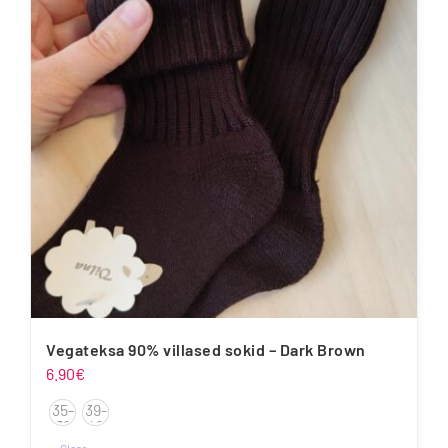
varianti.
Valikuid
saab
teha
tootelehel.
Vegateksa 90% villased sokid – Dark Brown
6.90
€
35-
39-
38
42