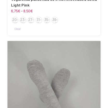
Light Pink
Hinnavahemik:
6.75
€
–
8.50
€
6.75€
20-
23-
27-
31-
35-
39-
kuni
22
26
30
34
38
42
8.50€
Clear
Sellel
tootel
on
mitu
varianti.
Valikuid
saab
teha
tootelehel.