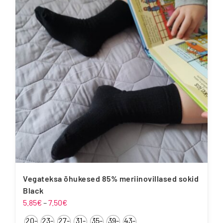
varianti.
Valikuid
saab
teha
tootelehel.
Vegateksa õhukesed 85% meriinovillased sokid
Black
Hinnavahemik:
5.85
€
–
7.50
€
5.85€
20-
23-
27-
31-
35-
39-
43-