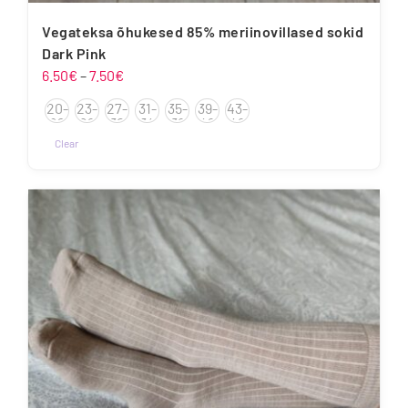
Vegateksa õhukesed 85% meriinovillased sokid
Dark Pink
Hinnavahemik:
6.50
€
–
7.50
€
6.50€
20-
23-
27-
31-
35-
39-
43-
kuni
22
26
30
34
38
42
46
7.50€
Clear