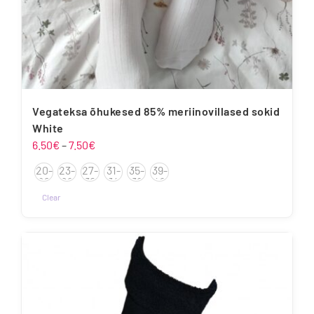
Vegateksa õhukesed 85% meriinovillased sokid
White
Hinnavahemik:
6.50
€
–
7.50
€
6.50€
20-
23-
27-
31-
35-
39-
kuni
22
26
30
34
38
42
7.50€
Clear
Sellel
tootel
on
mitu
varianti.
Valikuid