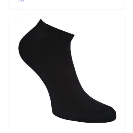
Clear
Sellel
tootel
on
mitu
varianti.
Valikuid
saab
teha
tootelehel.