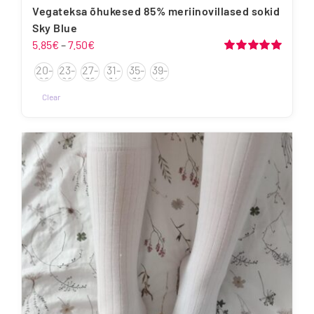
Vegateksa õhukesed 85% meriinovillased sokid
Sky Blue
Hinnavahemik:
5.85
€
–
7.50
€
5.85€
Hinnanguga
20-
23-
27-
31-
35-
39-
5.00
/ 5
kuni
22
26
30
34
38
42
7.50€
Clear
Sellel
tootel
on
mitu
varianti.
Valikuid
saab
teha
tootelehel.