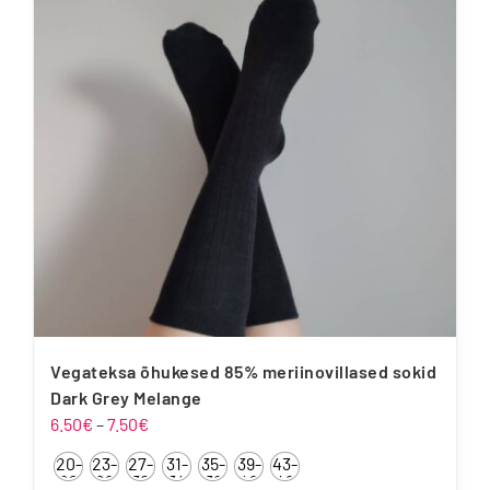
Valikuid
saab
teha
tootelehel.
Vegateksa õhukesed 85% meriinovillased sokid
Dark Grey Melange
Hinnavahemik:
6.50
€
–
7.50
€
6.50€
20-
23-
27-
31-
35-
39-
43-
kuni
22
26
30
34
38
42
46