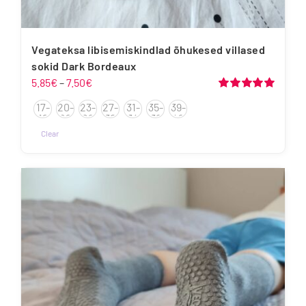
Vegateksa libisemiskindlad õhukesed villased
sokid Dark Bordeaux
Hinnavahemik:
5.85
€
–
7.50
€
5.85€
Hinnanguga
17-
20-
23-
27-
31-
35-
39-
5.00
/ 5
kuni
19
22
26
30
34
38
42
7.50€
Clear
Sellel
tootel
on
mitu
varianti.
Valikuid
saab
teha
tootelehel.