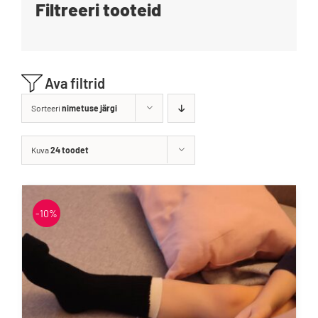
Filtreeri tooteid
Blogi
Kontakt
Ava filtrid
Brändid
Sorteeri
nimetuse järgi
Kuva
24 toodet
-10%