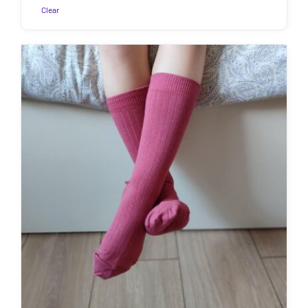
7.50€
Clear
Sellel
tootel
on
mitu
varianti.
Valikuid
saab
teha
tootelehel.