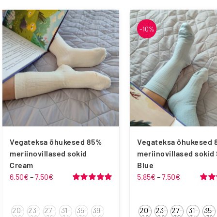
-10%
Froddo
Liliputi
Playshoes
Raweks
Vegateksa õhukesed 85%
Vegateksa õhukesed 
meriinovillased sokid
meriinovillased sokid
Cream
Blue
Hinnavahemik:
Hinnavahe
6.50
€
–
7.50
€
5.85
€
–
7.50
€
Vegateksa
6.50€
5.85€
Hinnanguga
Hinn
5.00
/ 5
5.00
/
kuni
kuni
20-
23-
27-
31-
35-
39-
20-
23-
27-
31-
35-
7.50€
7.50€