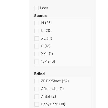
Suurus
M
(23)
Dodo Shoes
L
(20)
XL
(11)
S
(13)
XXL
(1)
Slipstop
17-19
(3)
18/19
(10)
Bränd
18-20
(5)
3F Bar3foot
(24)
18
(0)
Affenzahn
(1)
Stitch & Walk
19
(17)
Antal
(2)
20
(49)
Baby Bare
(18)
20-22
(34)