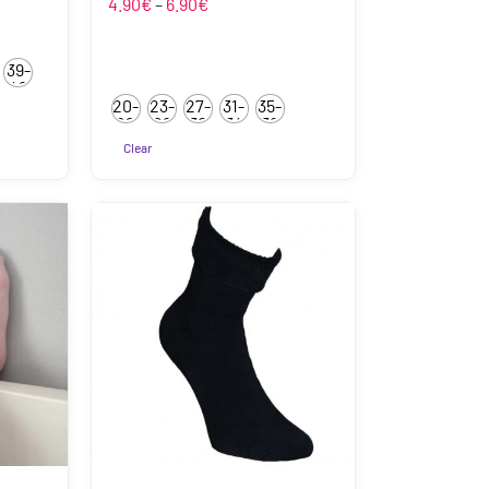
mik:
Hinnavahemik:
4.90
€
–
6.90
€
4.90€
kuni
39-
6.90€
42
20-
23-
27-
31-
35-
22
26
30
34
38
Clear
Sellel
tootel
on
mitu
varianti.
Valikuid
saab
teha
tootelehel.