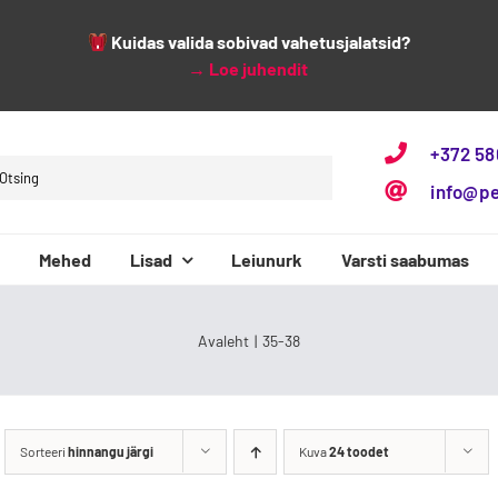
Kuidas valida sobivad vahetusjalatsid?
→
Loe juhendit
+372 5
h
info@p
Mehed
Lisad
Leiunurk
Varsti saabumas
3F Bar3foot
Baby Bare
Avaleht
35-38
Sorteeri
hinnangu järgi
Kuva
24 toodet
Beppi
Bundgaard