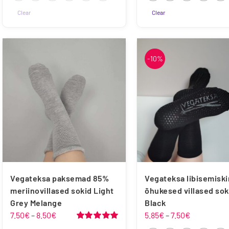
22
26
30
34
38
42
22
26
30
34
38
Clear
Clear
Sellel
Sellel
tootel
tootel
on
on
-10%
mitu
mitu
varianti.
varianti.
Valikuid
Valikuid
saab
saab
teha
teha
tootelehel.
tootelehel.
Vegateksa paksemad 85%
Vegateksa libisemisk
meriinovillased sokid Light
õhukesed villased sok
Grey Melange
Black
Hinnavahemik:
Hinnavahe
7.50
€
–
8.50
€
5.85
€
–
7.50
€
7.50€
5.85€
Hinnanguga