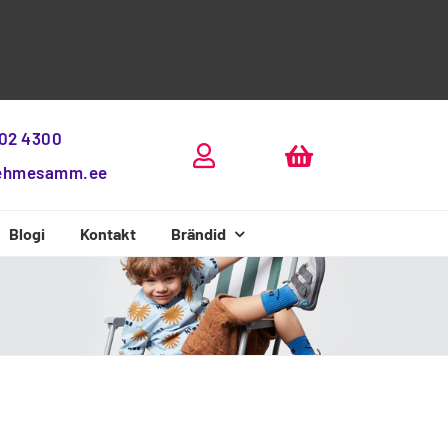
802 4300
ehmesamm.ee
Blogi
Kontakt
Brändid
Beda Boty
D.D.Step