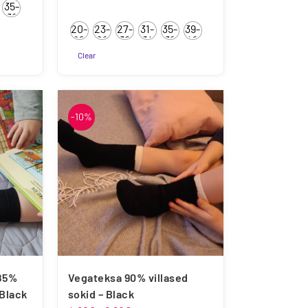
35-
kuni
38
20-
23-
27-
31-
35-
39-
7.50€
22
26
30
34
38
42
Clear
Sellel
tootel
on
-10%
mitu
varianti.
Valikuid
saab
teha
tootelehel.
85%
Vegateksa 90% villased
 Black
sokid – Black