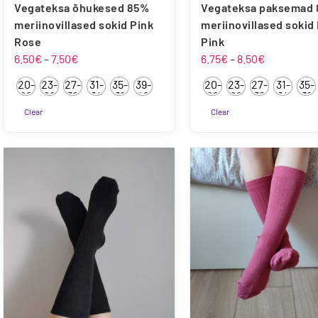
Vegateksa õhukesed 85%
Vegateksa paksemad
meriinovillased sokid Pink
meriinovillased sokid
Rose
Pink
Hinnavahemik:
Hinnavahe
6.50
€
–
7.50
€
6.75
€
–
8.50
€
6.50€
6.75€
20-
23-
27-
31-
35-
39-
20-
23-
27-
31-
35-
kuni
kuni
22
26
30
34
38
42
22
26
30
34
38
7.50€
8.50€
Clear
Clear
Sellel
Sellel
tootel
tootel
on
on
mitu
mitu
varianti.
varianti.
Valikuid
Valikuid
saab
saab
teha
teha
tootelehel.
tootelehel.