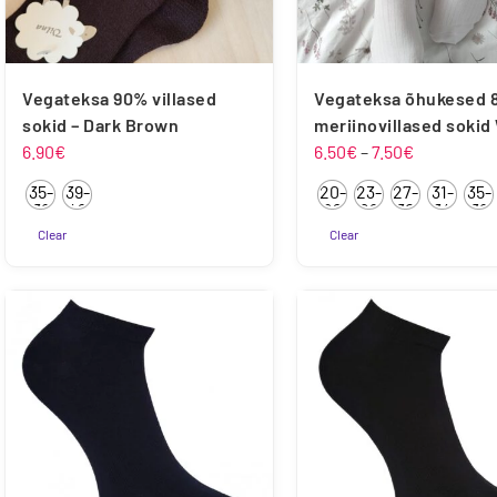
Vegateksa õhukesed 
Vegateksa 90% villased
meriinovillased sokid
sokid – Dark Brown
Hinnavahe
6.50
€
–
7.50
€
6.90
€
6.50€
35-
39-
20-
23-
27-
31-
35-
kuni
38
42
22
26
30
34
38
7.50€
Clear
Clear
Sellel
Sellel
tootel
tootel
on
on
mitu
mitu
varianti.
varianti.
Valikuid
Valikuid
saab
saab
teha
teha
tootelehel.
tootelehel.