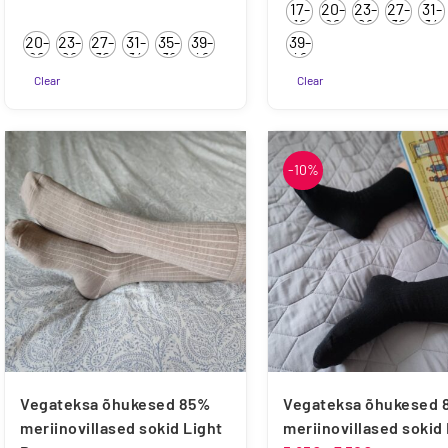
17-
20-
23-
27-
31-
5.00
/ 5
kuni
kuni
19
22
26
30
34
20-
23-
27-
31-
35-
39-
39-
8.50€
7.50€
22
26
30
34
38
42
42
Clear
Clear
Sellel
Sellel
tootel
tootel
on
on
-10%
mitu
mitu
varianti.
varianti.
Valikuid
Valikuid
saab
saab
teha
teha
tootelehel.
tootelehel.
Vegateksa õhukesed 85%
Vegateksa õhukesed 
meriinovillased sokid Light
meriinovillased sokid