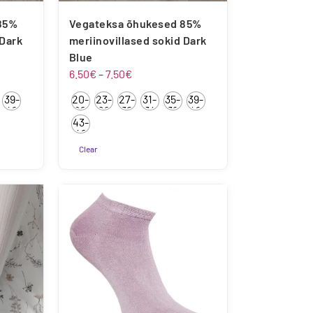
85%
Vegateksa õhukesed 85%
 Dark
meriinovillased sokid Dark
Blue
mik:
Hinnavahemik:
6.50
€
–
7.50
€
6.50€
39-
20-
23-
27-
31-
35-
39-
kuni
42
22
26
30
34
38
42
43-
7.50€
46
Clear
Sellel
tootel
on
mitu
varianti.
Valikuid
saab
teha
tootelehel.