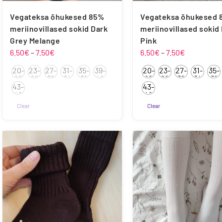
Vegateksa õhukesed 85%
Vegateksa õhukesed 
meriinovillased sokid Dark
meriinovillased sokid
Grey Melange
Pink
Hinnavahemik:
Hinnavahe
6.50
€
–
7.50
€
6.50
€
–
7.50
€
6.50€
6.50€
20-
23-
27-
31-
35-
39-
20-
23-
27-
31-
35-
kuni
kuni
22
26
30
34
38
42
22
26
30
34
38
43-
43-
7.50€
7.50€
46
46
Clear
Clear
Sellel
tootel
on
mitu
varianti.
Valikuid
saab
teha
tootelehel.