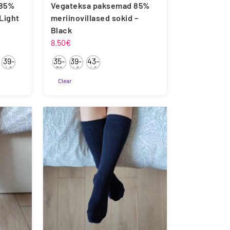
 85%
Vegateksa paksemad 85%
 Light
meriinovillased sokid –
Black
mik:
8.50
€
39-
35-
39-
43-
42
38
42
46
Clear
Sellel
tootel
on
mitu
varianti.
Valikuid
saab
teha
tootelehel.