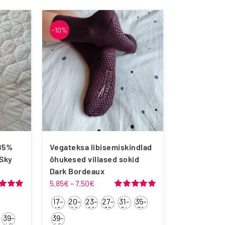
-10%
OmaKing
Reima
85%
Vegateksa libisemiskindlad
 Sky
õhukesed villased sokid
Dark Bordeaux
mik:
Hinnavahemik:
5.85
€
–
7.50
€
5.85€
anguga
Hinnanguga
17-
20-
23-
27-
31-
35-
 5
5.00
/ 5
kuni
19
22
26
30
34
38
39-
39-
7.50€