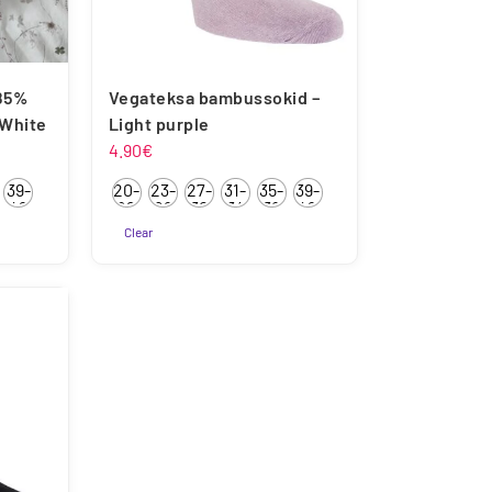
85%
Vegateksa bambussokid –
 White
Light purple
mik:
4.90
€
39-
20-
23-
27-
31-
35-
39-
42
22
26
30
34
38
42
Clear
Sellel
tootel
on
mitu
varianti.
Valikuid
saab
teha
tootelehel.