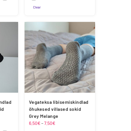
42
42
Clear
Sellel
tootel
on
mitu
varianti.
Valikuid
saab
teha
tootelehel.
indlad
Vegateksa libisemiskindlad
id
õhukesed villased sokid
Grey Melange
mik:
Hinnavahemik:
6.50
€
–
7.50
€
6.50€