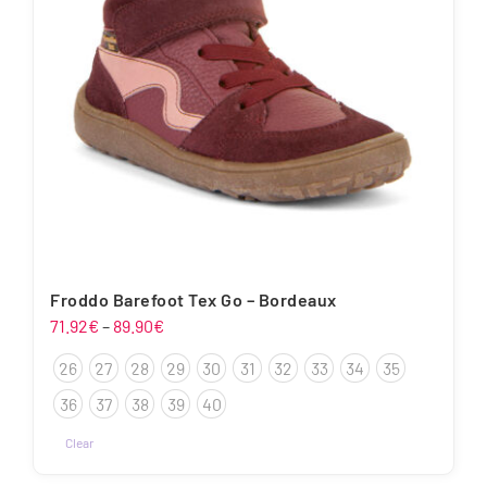
Froddo Barefoot Tex Go – Bordeaux
Hinnavahemik:
71.92
€
–
89.90
€
71.92€
26
27
28
29
30
31
32
33
34
35
kuni
89.90€
36
37
38
39
40
Clear
Sellel