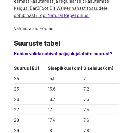
esmast kasutamist ja regulaarselt kasutamise
käigus. Bar3Foot Elf Walker nahast tossudele
sobib hästi
Topi Natural Repel pihus.
Valmistatud Poolas.
Suuruste tabel
Kuidas valida sobivat paljajalujalatsite suurust?
Suurus (EU)
Sisepikkus (cm)
Siselaius (cm)
24
15,0
7
25
15,6
7,2
26
16,3
7,3
27
17
7,5
28
17,4
7,6
29
18
7,8