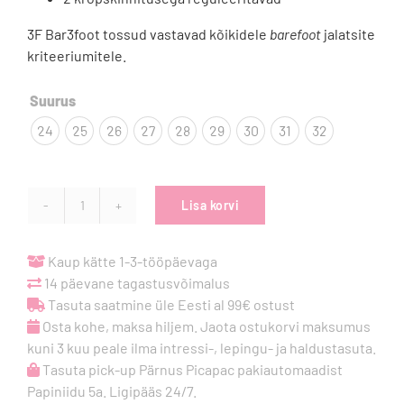
3F Bar3foot tossud vastavad kõikidele
barefoot
jalatsite
kriteeriumitele.

Suurus
24
25
26
27
28
29
30
31
32
Lisa korvi
3F
Bar3foot
Elf
Kaup kätte 1-3-tööpäevaga
Walker
14 päevane tagastusvõimalus
-
Tasuta saatmine üle Eesti al 99€ ostust
Colorful
Osta kohe, maksa hiljem. Jaota ostukorvi maksumus
kogus
kuni 3 kuu peale ilma intressi-, lepingu- ja haldustasuta.
Tasuta pick-up Pärnus Picapac pakiautomaadist
Papiniidu 5a. Ligipääs 24/7.