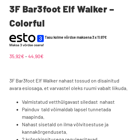
3F Bar3foot Elf Walker –
Colorful
Tasu kolme võrdse maksena 3 x
11.97
€
Hinnavahemik:
35.92
€
–
44.90
€
35.92€
kuni
44.90€
3F Bar3foot Elf Walker nahast tossud on disainitud
avara esiosaga, et varvastel oleks ruumi vabalt liikuda.
Valmistatud vetthülgavast siledast nahast
Painduv tald võimaldab lapsel tunnetada
maapinda.
Nahast sisetald on ilma võlvitoestuse ja
kannakõrgenduseta.
2 krõpskinnitusega reguleeritavad