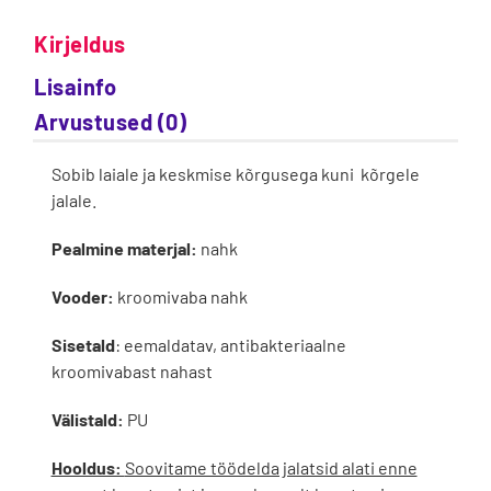
Kirjeldus
Lisainfo
Arvustused (0)
Sobib laiale ja keskmise kõrgusega kuni kõrgele
jalale.
Pealmine materjal:
nahk
Vooder:
kroomivaba nahk
Sisetald
: eemaldatav, antibakteriaalne
kroomivabast nahast
Välistald:
PU
Hooldus:
Soovitame töödelda jalatsid alati enne