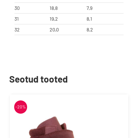
30
18,8
7,9
31
19,2
8,1
32
20,0
8,2
Seotud tooted
-20%