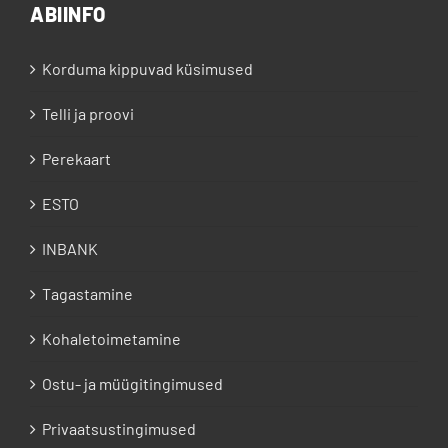
ABIINFO
Korduma kippuvad küsimused
Telli ja proovi
Perekaart
ESTO
INBANK
Tagastamine
Kohaletoimetamine
Ostu- ja müügitingimused
Privaatsustingimused