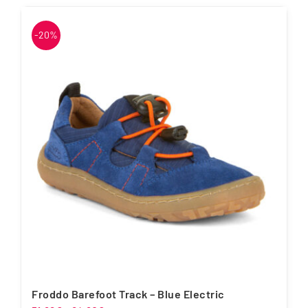
tootel
on
-20%
mitu
varianti.
Valikuid
saab
teha
tootelehel.
Froddo Barefoot Track – Blue Electric