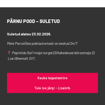
PÄRNU POOD – SULETUD
Suletud alates 23.02.2026.
Meie ParcelSea pakiautomaat on avatud 24/7
Papiniidu 5a/1 maja nurgal (Sillakeskuse büroomaja 2)
Loe lähemalt
SIIT
.
Kauba tagastamine
Tule ise järgi - Lisainfo