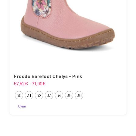
Froddo Barefoot Chelys – Pink
Hinnavahemik:
57.52
€
–
71.90
€
57.52€
30
31
32
33
34
35
36
kuni
71.90€
Clear