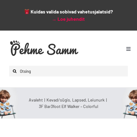
Kuidas valida sobivad vahetusjalatsid?
→
Loe juhendit
Skip
to
content
Togg
Navi
Avaleht
Search
Lapsed
for:
Naised
Mehed
Avaleht
Kevad/sügis
Lapsed
Leiunurk
3F Bar3foot Elf Walker – Colorful
Lisad
Leiunurk
Varsti saabumas