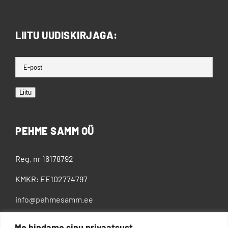
LIITU UUDISKIRJAGA:
Liitu
PEHME SAMM OÜ
Reg. nr 16178792
KMKR: EE102774797
info@pehmesamm.ee
+372 5802 4300
Me hindame sinu privaatsust