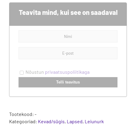
Teavita mind, kui see on saadaval
Nõustun
privaatsuspoliitikaga
Telli teavitus
Tootekood:
-
Kategooriad:
Kevad/sügis
,
Lapsed
,
Leiunurk