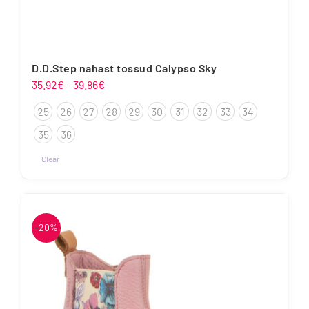
D.D.Step nahast tossud Calypso Sky
Hinnavahemik:
35.92
€
–
39.86
€
35.92€
25
26
27
28
29
30
31
32
33
34
kuni
39.86€
35
36
Clear
Sellel
tootel
on
mitu
-20%
varianti.
Valikuid
saab
teha
tootelehel.