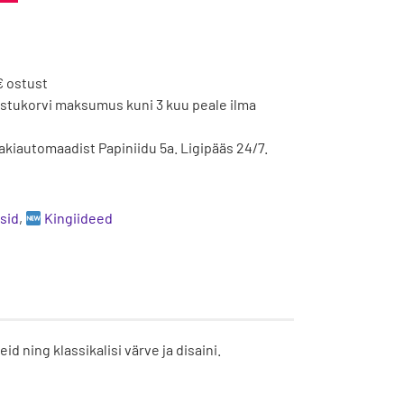
€ ostust
ostukorvi maksumus kuni 3 kuu peale ilma
kiautomaadist Papiniidu 5a. Ligipääs 24/7.
sid
,
Kingiideed
 ning klassikalisi värve ja disaini.