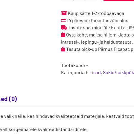
95%
meriinovillased
Kaup kätte 1-3-tööpäevaga
sokid
14 päevane tagastusvõimalus
-
Tasuta saatmine üle Eesti al 99
Dark
Osta kohe, maksa hiljem. Jaota 
Grey
intressi-, lepingu- ja haldustasuta.
kogus
Tasuta pick-up Pärnus Picapac pa
Tootekood:
-
Kategooriad:
Lisad
,
Sokid/sukkpük
ed (0)
lik neile, kes hindavad kvaliteetseid materjale, kestvaid tooteid
valt kõrgeimatele kvaliteedistandarditele.