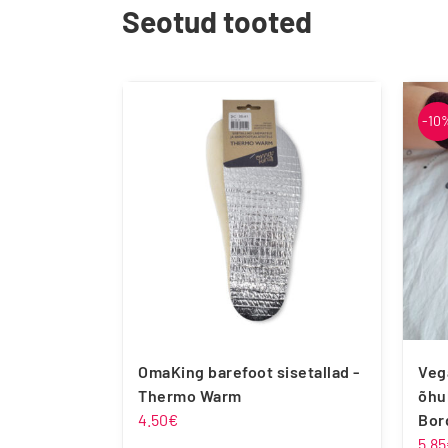
Seotud tooted
-10
OmaKing barefoot sisetallad -
Veg
Thermo Warm
õhu
4.50
€
Bor
5.85