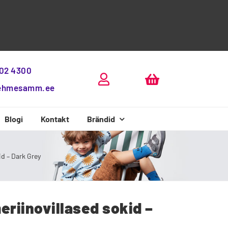
802 4300
ehmesamm.ee
Blogi
Kontakt
Brändid
Beda Boty
d – Dark Grey
riinovillased sokid –
D.D.Step