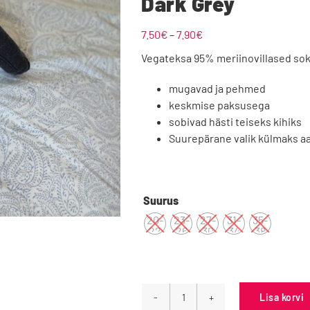
Dark Grey
Hinnavahemik:
7.50
€
–
7.90
€
7.50€
Vegateksa 95% meriinovillased sok
kuni
Froddo
Liliputi
7.90€
mugavad ja pehmed
keskmise paksusega
sobivad hästi teiseks kihiks
Suurepärane valik külmaks aa
Playshoes
Raweks
Suurus
20-
23-
27-
31-
35-
22
26
30
34
38
Vegateksa
Lisa korvi
Vegateksa