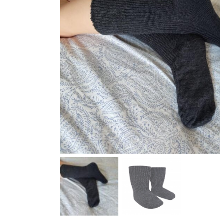
Dodo Shoes
Slipstop
Stitch & Walk