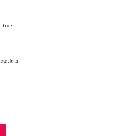
id on:
OmaKing
staajaks.
Reima
