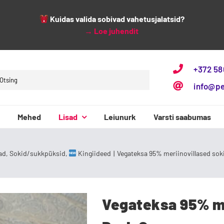
Kuidas valida sobivad vahetusjalatsid?
→
Loe juhendit
+372 5
h
info@p
Mehed
Lisad
Leiunurk
Varsti saabumas
3F Bar3foot
Baby Bare
ad
Sokid/sukkpüksid
Kingiideed
Vegateksa 95% meriinovillased soki
Vegateksa 95% me
Beppi
Bundgaard