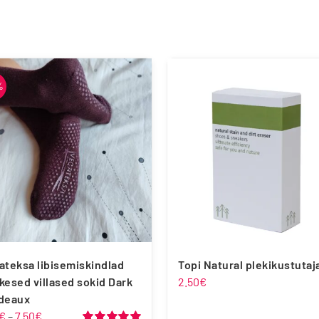
%
ateksa libisemiskindlad
Topi Natural plekikustutaj
kesed villased sokid Dark
2.50
€
deaux
Hinnavahemik:
€
–
7.50
€