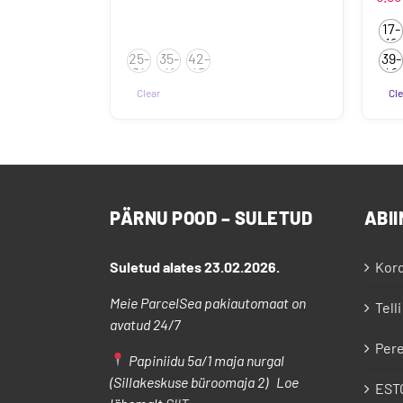
17-
19
25-
35-
42-
39-
34
41
47
42
Clear
Cle
Sell
toot
on
mit
vari
PÄRNU POOD – SULETUD
ABII
Vali
saa
teh
Suletud alates 23.02.2026.
Kor
toot
Meie ParcelSea pakiautomaat on
Telli
avatud 24/7
Pere
Papiniidu 5a/1 maja nurgal
(Sillakeskuse büroomaja 2) Loe
EST