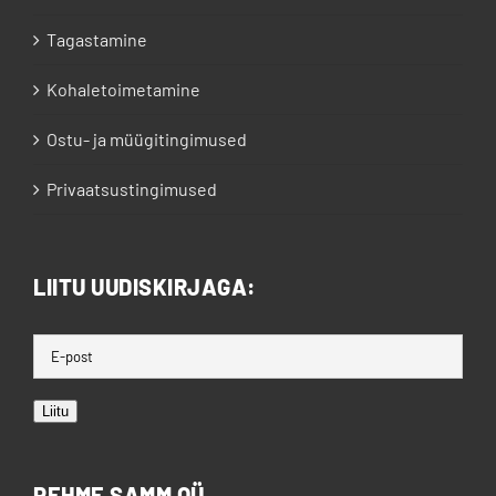
Tagastamine
Kohaletoimetamine
Ostu- ja müügitingimused
Privaatsustingimused
LIITU UUDISKIRJAGA:
Liitu
PEHME SAMM OÜ