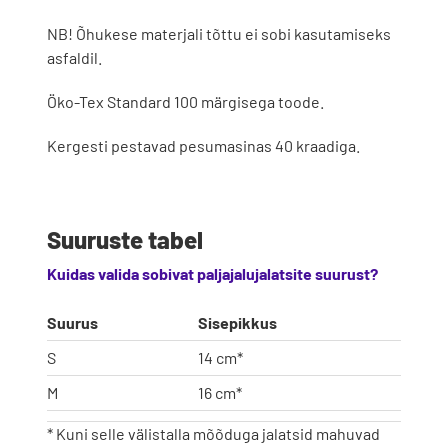
NB! Õhukese materjali tõttu ei sobi kasutamiseks
asfaldil.
Öko-Tex Standard 100 märgisega toode.
Kergesti pestavad pesumasinas 40 kraadiga.
Suuruste tabel
Kuidas valida sobivat paljajalujalatsite suurust?
Suurus
Sisepikkus
S
14 cm*
M
16 cm*
* Kuni selle välistalla mõõduga jalatsid mahuvad