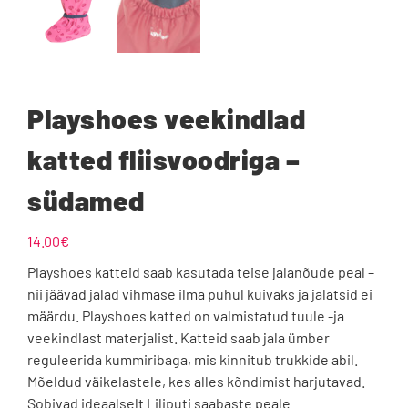
Playshoes veekindlad
katted fliisvoodriga –
südamed
14.00
€
Playshoes katteid saab kasutada teise jalanõude peal –
nii jäävad jalad vihmase ilma puhul kuivaks ja jalatsid ei
määrdu. Playshoes katted on valmistatud tuule -ja
veekindlast materjalist. Katteid saab jala ümber
reguleerida kummiribaga, mis kinnitub trukkide abil.
Mõeldud väikelastele, kes alles kõndimist harjutavad.
Sobivad ideaalselt Liliputi saabaste peale.