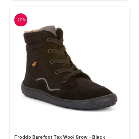
tootel
on
-20%
mitu
varianti.
Valikuid
saab
teha
tootelehel.
Froddo Barefoot Tex Wool Grow – Black