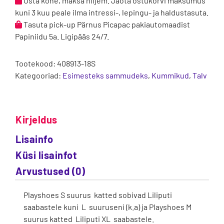
Osta kohe, maksa hiljem. Jaota ostukorvi maksumus
kogus
kuni 3 kuu peale ilma intressi-, lepingu- ja haldustasuta.
Tasuta pick-up Pärnus Picapac pakiautomaadist
Papiniidu 5a. Ligipääs 24/7.
Tootekood:
408913-18S
Kategooriad:
Esimesteks sammudeks
,
Kummikud
,
Talv
Kirjeldus
Lisainfo
Küsi lisainfot
Arvustused (0)
Playshoes S suurus katted sobivad Liliputi
saabastele kuni L suuruseni (k.a) ja Playshoes M
suurus katted Liliputi XL saabastele.