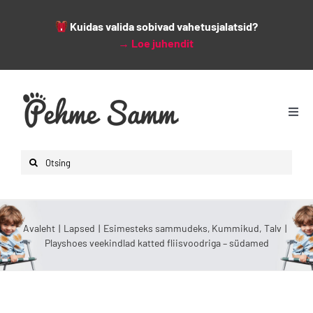
Kuidas valida sobivad vahetusjalatsid?
→
Loe juhendit
Skip
to
content
Togg
Navi
Avaleht
Search
Lapsed
for:
Naised
Mehed
Avaleht
Lapsed
Esimesteks sammudeks
Kummikud
Talv
Playshoes veekindlad katted fliisvoodriga – südamed
Lisad
Leiunurk
Varsti saabumas