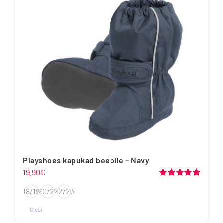
Playshoes kapukad beebile – Navy
19.90
€
Hinnanguga
18/19
20/21
22/23
5.00
/ 5
Clear
Sellel