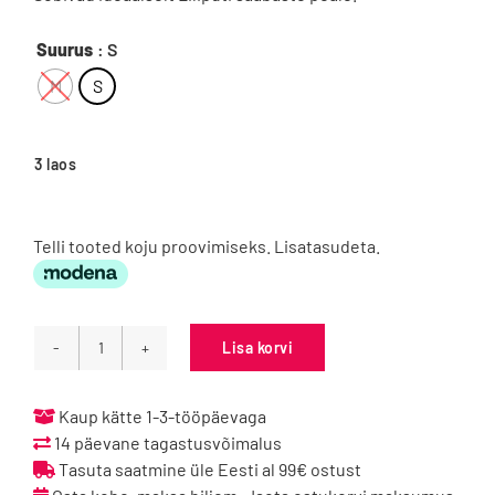

Suurus
: S
M
S
3 laos
Telli tooted koju proovimiseks. Lisatasudeta.
Lisa korvi
Playshoes
veekindlad
katted
Kaup kätte 1-3-tööpäevaga
fliisvoodriga
14 päevane tagastusvõimalus
-
Tasuta saatmine üle Eesti al 99€ ostust
südamed