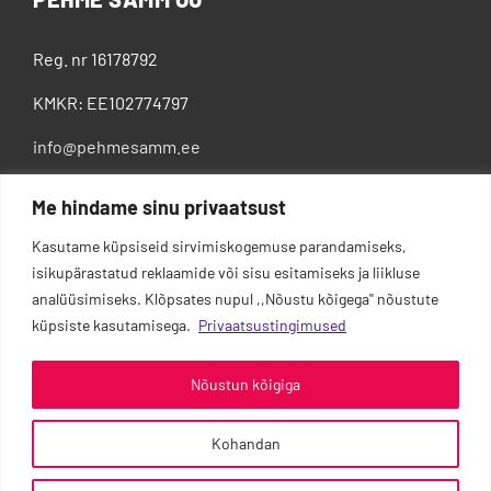
Reg. nr 16178792
KMKR: EE102774797
info@pehmesamm.ee
+372 5802 4300
Me hindame sinu privaatsust
Kasutame küpsiseid sirvimiskogemuse parandamiseks,
isikupärastatud reklaamide või sisu esitamiseks ja liikluse
analüüsimiseks. Klõpsates nupul ,,Nõustu kõigega'' nõustute
küpsiste kasutamisega.
Privaatsustingimused
Nõustun kõigiga
Kohandan
0