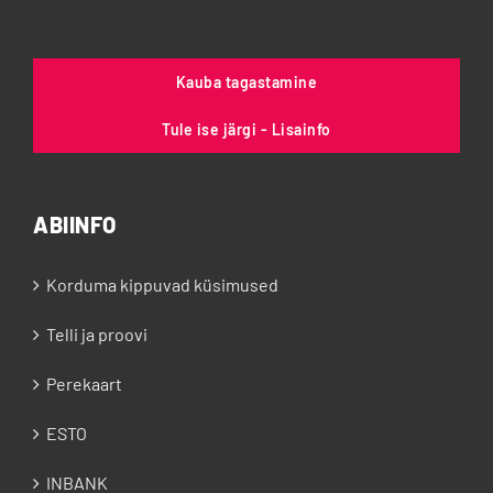
Kauba tagastamine
Tule ise järgi - Lisainfo
ABIINFO
Korduma kippuvad küsimused
Telli ja proovi
Perekaart
ESTO
INBANK