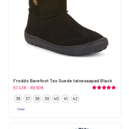
teha
tootelehel.
Froddo Barefoot Tex Suede talvesaapad Black
Hinnavahemik:
67.43
€
–
89.90
€
67.43€
Hinnanguga
36
37
38
39
40
41
42
5.00
/ 5
kuni
89.90€
Clear