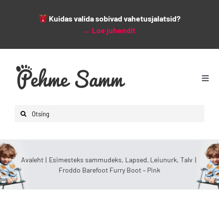
Kuidas valida sobivad vahetusjalatsid?
→
Loe juhendit
Skip
to
content
Togg
Navi
Avaleht
Search
Lapsed
for:
Naised
Mehed
Avaleht
Esimesteks sammudeks
Lapsed
Leiunurk
Talv
Froddo Barefoot Furry Boot – Pink
Lisad
Leiunurk
Varsti saabumas