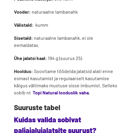
Vooder:
naturaalne lambanahk
Välistald:
kumm
Sisetald:
naturaalne lambanahk, ei ole
eemaldatav.
Ühe jalatsi kaal:
194 g (suurus 25)
Hooldus:
Soovitame töödelda jalatsid alati enne
esmast kasutamist ja regulaarselt kasutamise
käigus vältimaks mustuse sisse imbumist. Selleks
sobib nt
Topi Natural looduslik vaha
.
Suuruste tabel
Kuidas valida sobivat
paljajalujalatsite suurust?