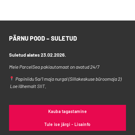
on
mitu
varianti.
Valikuid
saab
PÄRNU POOD – SULETUD
teha
tootelehel.
Suletud alates 23.02.2026.
Meie ParcelSea pakiautomaat on avatud 24/7
Papiniidu 5a/1 maja nurgal (Sillakeskuse büroomaja 2)
Loe lähemalt
SIIT
.
Kauba tagastamine
Tule ise järgi - Lisainfo