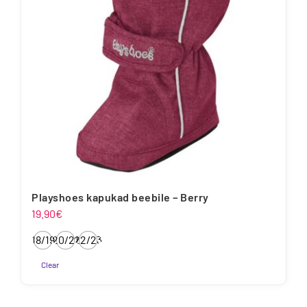
teha
tootelehel.
Playshoes kapukad beebile – Berry
19.90
€
18/19
20/21
22/23
Clear
Sellel
tootel