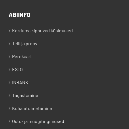
ABIINFO
Korduma kippuvad küsimused
Telli ja proovi
Perekaart
ESTO
INBANK
Tagastamine
Kohaletoimetamine
Ostu- ja müügitingimused