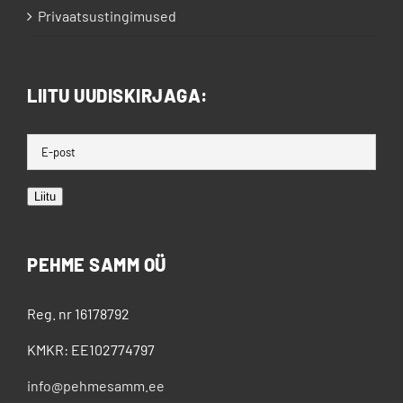
Privaatsustingimused
LIITU UUDISKIRJAGA:
Liitu
PEHME SAMM OÜ
Reg. nr 16178792
KMKR: EE102774797
info@pehmesamm.ee