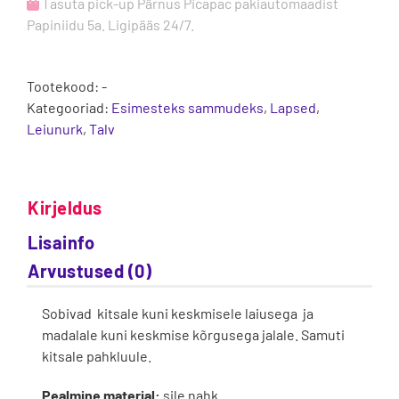
Tasuta pick-up Pärnus Picapac pakiautomaadist
Papiniidu 5a. Ligipääs 24/7.
Tootekood:
-
Kategooriad:
Esimesteks sammudeks
,
Lapsed
,
Leiunurk
,
Talv
Kirjeldus
Lisainfo
Arvustused (0)
Sobivad kitsale kuni keskmisele laiusega ja
madalale kuni keskmise kõrgusega jalale. Samuti
kitsale pahkluule.
Pealmine materjal:
sile nahk