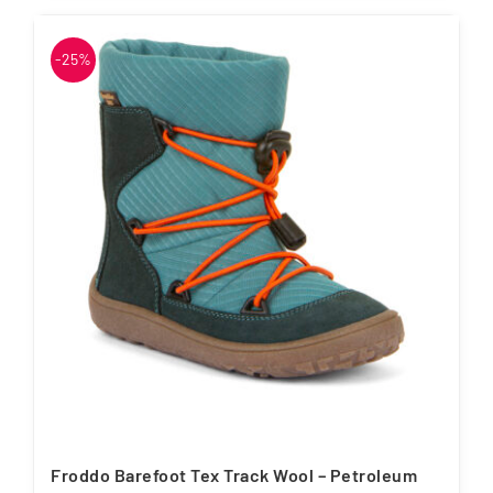
tootel
on
-25%
mitu
varianti.
Valikuid
saab
teha
tootelehel.
Froddo Barefoot Tex Track Wool – Petroleum