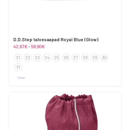
D.D.Step talvesaapad Royal Blue (Glow)
Hinnavahemik:
42.67
€
–
59.90
€
42.67€
21
22
23
24
25
26
27
28
29
30
kuni
59.90€
31
Clear
Sellel
tootel
on
mitu
varianti.
Valikuid
saab