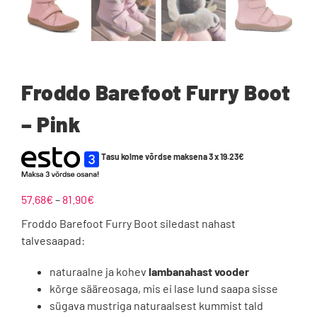
Froddo Barefoot Furry Boot
– Pink
Tasu kolme võrdse maksena 3 x
19.23
€
Hinnavahemik:
57.68
€
–
81.90
€
57.68€
Froddo Barefoot Furry Boot siledast nahast
kuni
talvesaapad:
81.90€
naturaalne ja kohev
lambanahast
vooder
kõrge sääreosaga, mis ei lase lund saapa sisse
sügava mustriga naturaalsest kummist tald