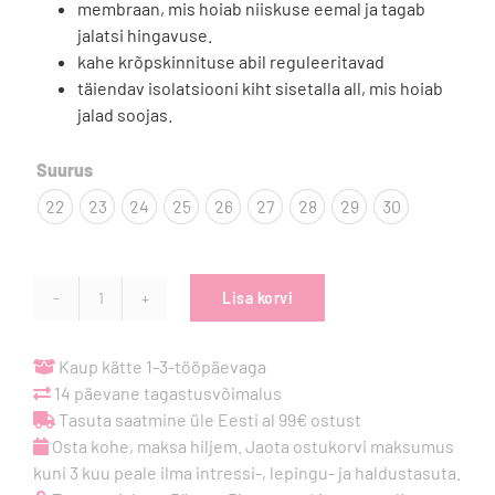
membraan, mis hoiab niiskuse eemal ja tagab
jalatsi hingavuse.
kahe krõpskinnituse abil reguleeritavad
täiendav isolatsiooni kiht sisetalla all, mis hoiab
jalad soojas.

Suurus
22
23
24
25
26
27
28
29
30
Lisa korvi
Froddo
Barefoot
Furry
Kaup kätte 1-3-tööpäevaga
Boot
14 päevane tagastusvõimalus
-
Tasuta saatmine üle Eesti al 99€ ostust
Pink
Osta kohe, maksa hiljem. Jaota ostukorvi maksumus
kogus
kuni 3 kuu peale ilma intressi-, lepingu- ja haldustasuta.