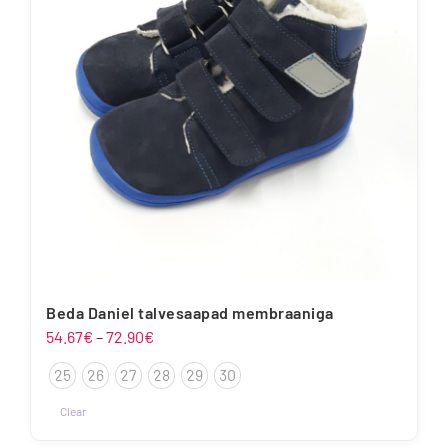
Beda Daniel talvesaapad membraaniga
Hinnavahemik:
54.67
€
–
72.90
€
54.67€
25
26
27
28
29
30
kuni
72.90€
Clear
Sellel