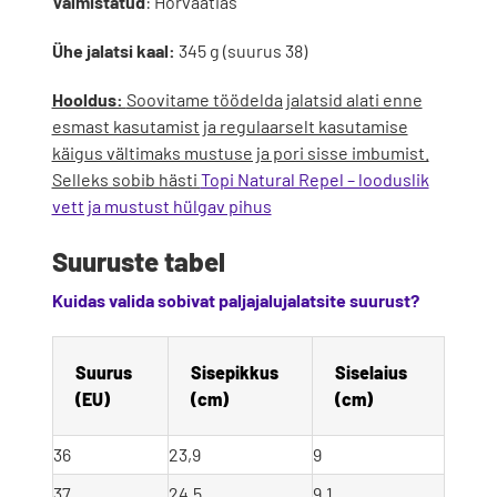
Valmistatud
: Horvaatias
Ühe jalatsi kaal:
345 g (suurus 38)
Hooldus:
Soovitame töödelda jalatsid alati enne
esmast kasutamist ja regulaarselt kasutamise
käigus vältimaks mustuse ja pori sisse imbumist.
Selleks sobib hästi
Topi Natural Repel – looduslik
vett ja mustust hülgav pihus
Suuruste tabel
Kuidas valida sobivat paljajalujalatsite suurust?
Suurus 
Sisepikkus 
Siselaius 
(EU)
(cm)
(cm)
36
23,9
9
37
24,5
9,1