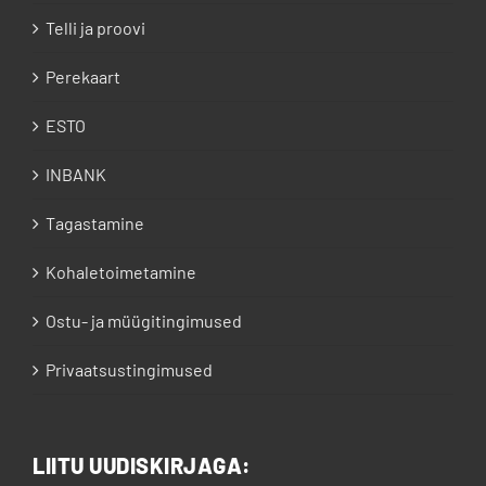
Telli ja proovi
Perekaart
ESTO
INBANK
Tagastamine
Kohaletoimetamine
Ostu- ja müügitingimused
Privaatsustingimused
LIITU UUDISKIRJAGA: