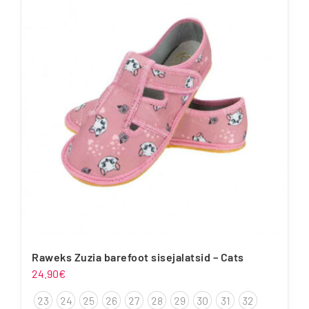
Raweks Zuzia barefoot sisejalatsid – Cats
24.90
€
23
24
25
26
27
28
29
30
31
32