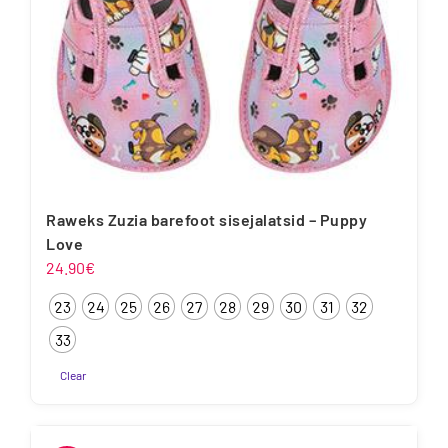
Raweks Zuzia barefoot sisejalatsid – Puppy
Love
24.90
€
23
24
25
26
27
28
29
30
31
32
33
Clear
Sellel
tootel
on