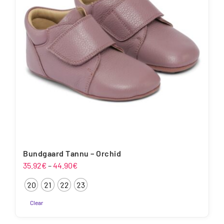
saab
teha
tootelehel.
Bundgaard Tannu – Orchid
Hinnavahemik:
35.92
€
–
44.90
€
35.92€
20
21
22
23
kuni
44.90€
Clear
Sellel