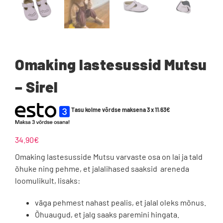
Omaking lastesussid Mutsu
– Sirel
Tasu kolme võrdse maksena 3 x
11.63
€
34.90
€
Omaking lastesusside Mutsu varvaste osa on lai ja tald
õhuke ning pehme, et jalalihased saaksid areneda
loomulikult, lisaks:
väga pehmest nahast pealis, et jalal oleks mõnus.
Õhuaugud, et jalg saaks paremini hingata.