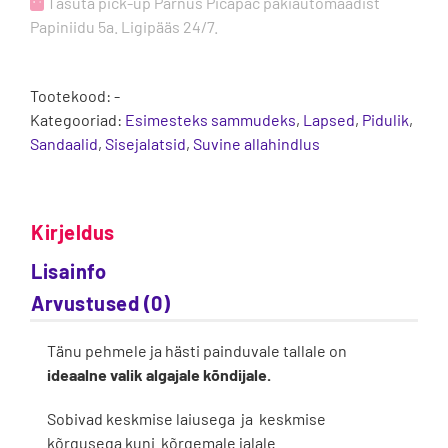
Tasuta pick-up Pärnus Picapac pakiautomaadist
Papiniidu 5a. Ligipääs 24/7.
Tootekood:
-
Kategooriad:
Esimesteks sammudeks
,
Lapsed
,
Pidulik
,
Sandaalid
,
Sisejalatsid
,
Suvine allahindlus
Kirjeldus
Lisainfo
Arvustused (0)
Tänu pehmele ja hästi painduvale tallale on
ideaalne valik algajale kõndijale.
Sobivad keskmise laiusega ja keskmise
kõrgusega kuni kõrgemale jalale.