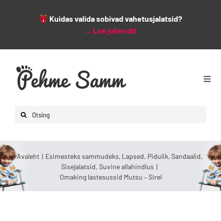
Kuidas valida sobivad vahetusjalatsid?
→
Loe juhendit
Skip
to
content
Togg
Navi
Avaleht
Search
Lapsed
for:
Naised
Avaleht
Esimesteks sammudeks
Lapsed
Pidulik
Sandaalid
Mehed
Sisejalatsid
Suvine allahindlus
Omaking lastesussid Mutsu – Sirel
Lisad
Leiunurk
Varsti saabumas