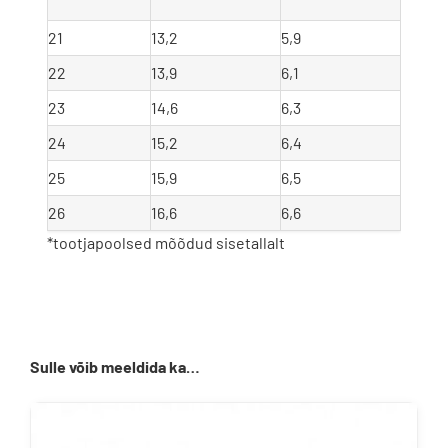
21
13,2
5,9
22
13,9
6,1
23
14,6
6,3
24
15,2
6,4
25
15,9
6,5
26
16,6
6,6
*tootjapoolsed mõõdud sisetallalt
Sulle võib meeldida ka…