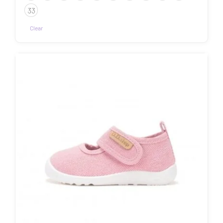
33
Clear
Sellel
tootel
on
mitu
varianti.
Valikuid
saab
teha
tootelehel.