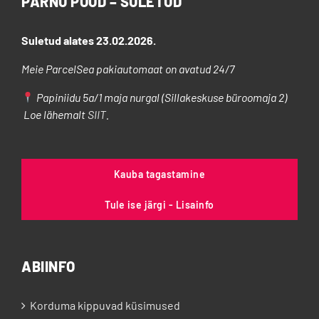
PÄRNU POOD – SULETUD
teha
tootelehel.
Suletud alates 23.02.2026.
Meie ParcelSea pakiautomaat on avatud 24/7
Papiniidu 5a/1 maja nurgal (Sillakeskuse büroomaja 2)
Loe lähemalt
SIIT
.
Kauba tagastamine
Tule ise järgi - Lisainfo
ABIINFO
Korduma kippuvad küsimused