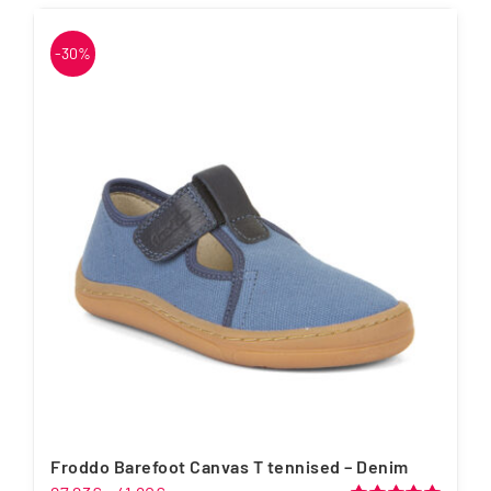
tootel
on
-30%
mitu
varianti.
Valikuid
saab
teha
tootelehel.
Froddo Barefoot Canvas T tennised – Denim