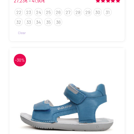
Hinnavahemik:
27.23
€
–
41.90
€
27.23€
Hinnanguga
22
23
24
25
26
27
28
29
30
31
5.00
/ 5
kuni
41.90€
32
33
34
35
36
Clear
Sellel
tootel
on
-30%
mitu
varianti.
Valikuid
saab
teha
tootelehel.