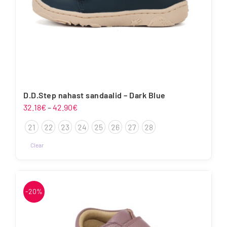
D.D.Step nahast sandaalid – Dark Blue
Hinnavahemik:
32.18
€
–
42.90
€
32.18€
21
22
23
24
25
26
27
28
kuni
42.90€
Clear
Sellel
tootel
on
-20%
mitu
varianti.
Valikuid