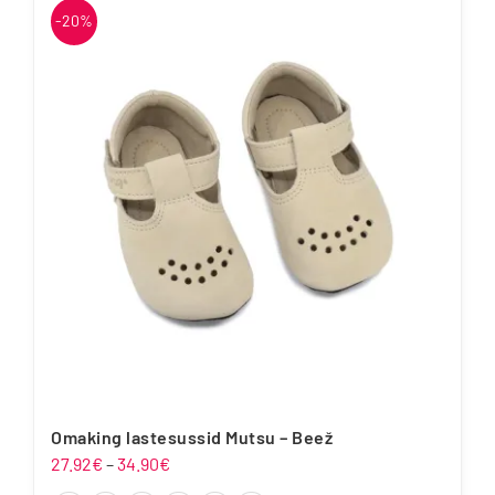
-20%
mitu
varianti.
Valikuid
saab
teha
tootelehel.
Omaking lastesussid Mutsu – Beež
Hinnavahemik:
27.92
€
–
34.90
€
27.92€