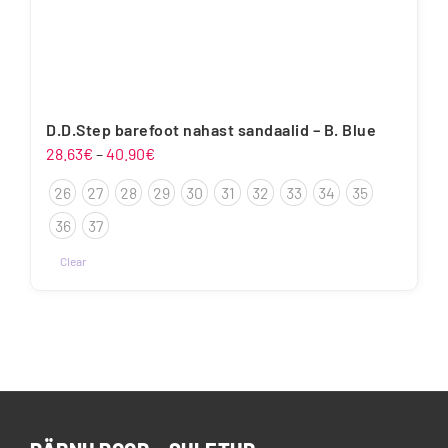
D.D.Step barefoot nahast sandaalid – B. Blue
Hinnavahemik:
28.63
€
–
40.90
€
28.63€
26
27
28
29
30
31
32
33
34
35
kuni
40.90€
36
37
Clear
Sellel
tootel
on
mitu
varianti.
Valikuid
saab