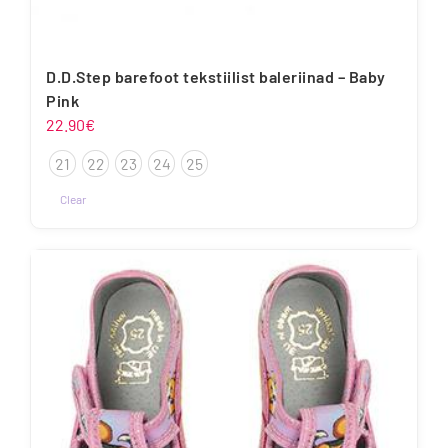
D.D.Step barefoot tekstiilist baleriinad – Baby
Pink
22.90
€
21
22
23
24
25
Clear
Sellel
tootel
on
mitu
varianti.
Valikuid
saab
teha
tootelehel.