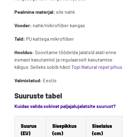
Pealmine materjal:
sile nahk
Vooder:
nahk/mikrofiiber kangas
Tald:
PU kattega mikrofiiber
Hooldus:
Soovitame töödelda jalatsid alati enne
esmast kasutamist ja regulaarselt kasutamise
käigus Selleks sobib hästi
Topi Natural repel pihus
Valmistatud:
Eestis
Suuruste tabel
Kuidas valida sobivat paljajalujalatsite suurust?
Suurus 
Sisepikkus 
Siselaius 
(EU)
(cm)
(cm)