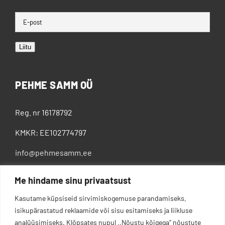
Liitu
PEHME SAMM OÜ
Reg. nr 16178792
KMKR: EE102774797
info@pehmesamm.ee
+372 5802 4300
Me hindame sinu privaatsust
Kasutame küpsiseid sirvimiskogemuse parandamiseks,
isikupärastatud reklaamide või sisu esitamiseks ja liikluse
analüüsimiseks. Klõpsates nupul ,,Nõustu kõigega'' nõustute