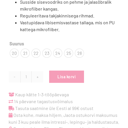
Susside sisevoodriks on pehme ja jalasõbralik
mikrofiiber kangas.
Reguleeritava takjakinnisega rihmad.
Vastupidava libisemisvastase tallaga, mis on PU
kattega mikrofiiber.

Suurus
20
21
22
23
24
25
26
Lisa korvi
Omaking
lastesussid
Mutsu
Kaup kätte 1-3-tööpäevaga
-
14 päevane tagastusvõimalus
Sirel
Tasuta saatmine üle Eesti al 99€ ostust
kogus
Osta kohe, maksa hiljem. Jaota ostukorvi maksumus
kuni 3 kuu peale ilma intressi-, lepingu- ja haldustasuta.