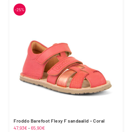
-25%
Froddo Barefoot Flexy F sandaalid – Coral
Hinnavahemik:
47.93
€
–
65.90
€