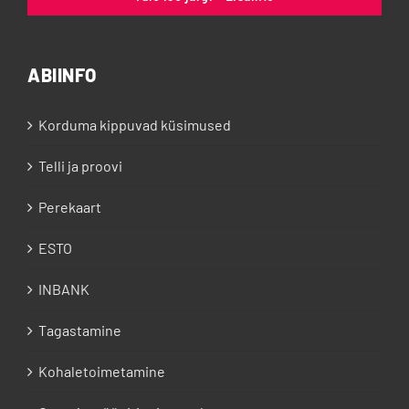
ABIINFO
Korduma kippuvad küsimused
Telli ja proovi
Perekaart
ESTO
INBANK
Tagastamine
Kohaletoimetamine