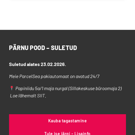
tootel
on
mitu
varianti.
Valikuid
saab
PÄRNU POOD – SULETUD
teha
tootelehel.
Suletud alates 23.02.2026.
Meie ParcelSea pakiautomaat on avatud 24/7
Papiniidu 5a/1 maja nurgal (Sillakeskuse büroomaja 2)
Loe lähemalt
SIIT
.
Kauba tagastamine
Tule ise järgi - Lisainfo