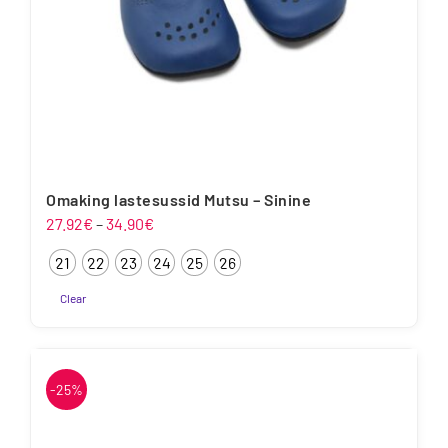
Omaking lastesussid Mutsu – Sinine
Hinnavahemik:
27.92
€
–
34.90
€
27.92€
21
22
23
24
25
26
kuni
34.90€
Clear
Sellel
tootel
on
-25%
mitu
varianti.
Valikuid