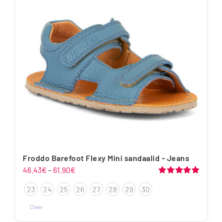
saab
teha
tootelehel.
Froddo Barefoot Flexy Mini sandaalid – Jeans
Hinnavahemik:
46.43
€
–
61.90
€
46.43€
Hinnanguga
23
24
25
26
27
28
29
30
5.00
/ 5
kuni
61.90€
Clear
Sellel