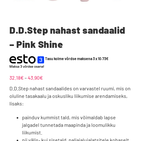
D.D.Step nahast sandaalid
– Pink Shine
Tasu kolme võrdse maksena 3 x
10.73
€
Hinnavahemik:
32.18
€
–
43.90
€
32.18€
D.D.Step nahast sandaalides on varvastel ruumi, mis on
kuni
oluline tasakaalu ja oskusliku liikumise arendamiseks,
43.90€
lisaks:
painduv kummist tald, mis võimaldab lapse
jalgadel tunnetada maapinda ja loomulikku
liikumist.
nii välis- kui sisetald, paljajalujalatsitele kohaselt,