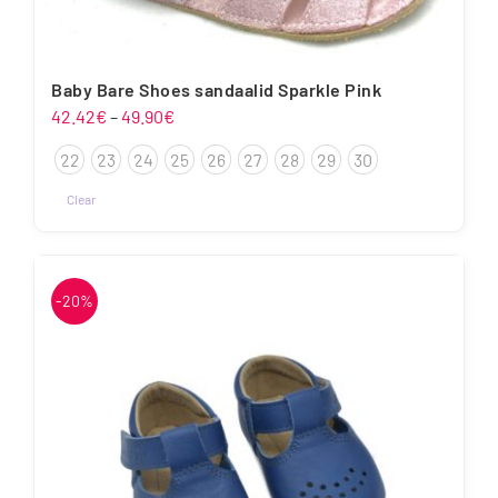
Baby Bare Shoes sandaalid Sparkle Pink
Hinnavahemik:
42.42
€
–
49.90
€
42.42€
22
23
24
25
26
27
28
29
30
kuni
49.90€
Clear
Sellel
tootel
on
-20%
mitu
varianti.
Valikuid
saab
teha
tootelehel.