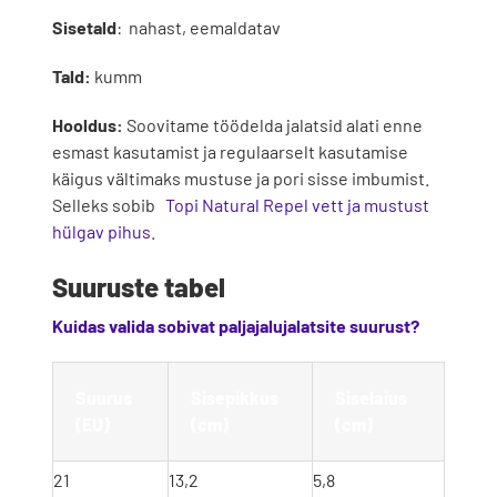
Sisetald
: nahast, eemaldatav
Tald:
kumm
Hooldus:
Soovitame töödelda jalatsid alati enne
esmast kasutamist ja regulaarselt kasutamise
käigus vältimaks mustuse ja pori sisse imbumist.
Selleks sobib
Topi Natural Repel vett ja mustust
hülgav pihus
.
Suuruste tabel
Kuidas valida sobivat paljajalujalatsite suurust?
Suurus 
Sisepikkus 
Siselaius 
(EU)
(cm)
(cm)
21
13,2
5,8