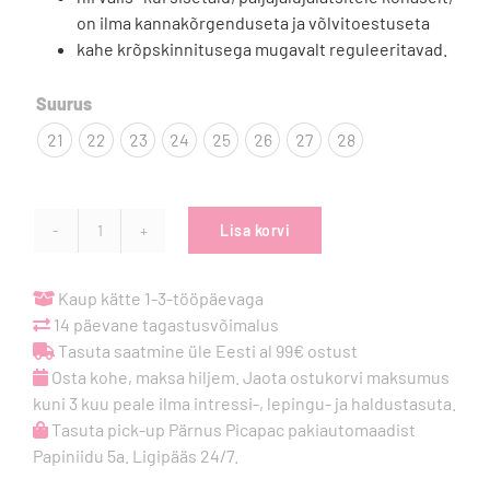
on ilma kannakõrgenduseta ja võlvitoestuseta
kahe krõpskinnitusega mugavalt reguleeritavad.

Suurus
21
22
23
24
25
26
27
28
Lisa korvi
D.D.Step
nahast
sandaalid
Kaup kätte 1-3-tööpäevaga
-
14 päevane tagastusvõimalus
Pink
Tasuta saatmine üle Eesti al 99€ ostust
Shine
Osta kohe, maksa hiljem. Jaota ostukorvi maksumus
kogus
kuni 3 kuu peale ilma intressi-, lepingu- ja haldustasuta.
Tasuta pick-up Pärnus Picapac pakiautomaadist
Papiniidu 5a. Ligipääs 24/7.