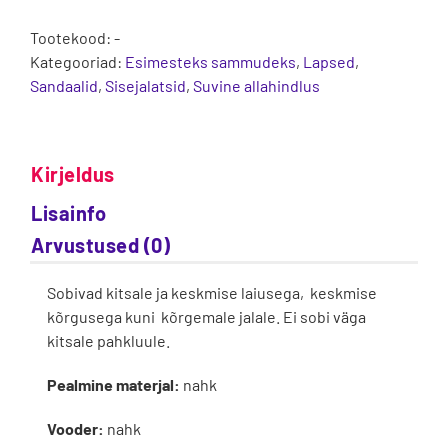
Tootekood:
-
Kategooriad:
Esimesteks sammudeks
,
Lapsed
,
Sandaalid
,
Sisejalatsid
,
Suvine allahindlus
Kirjeldus
Lisainfo
Arvustused (0)
Sobivad kitsale ja keskmise laiusega, keskmise
kõrgusega kuni kõrgemale jalale. Ei sobi väga
kitsale pahkluule.
Pealmine materjal:
nahk
Vooder:
nahk