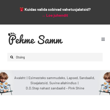
Kuidas valida sobivad vahetusjalatsid?
→
Loe juhendit
Skip
to
content
Togg
Navi
Avaleht
Search
Lapsed
for:
Naised
Avaleht
Esimesteks sammudeks
Lapsed
Sandaalid
Mehed
Sisejalatsid
Suvine allahindlus
D.D.Step nahast sandaalid – Pink Shine
Lisad
Leiunurk
Varsti saabumas