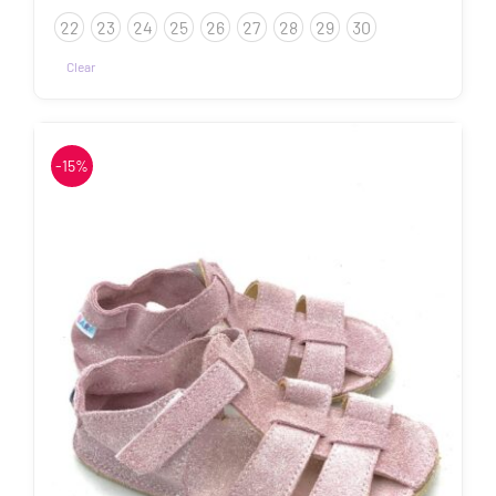
47.93€
22
23
24
25
26
27
28
29
30
kuni
65.90€
Clear
Sellel
tootel
on
-15%
mitu
varianti.
Valikuid
saab
teha
tootelehel.