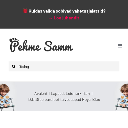
Kuidas valida sobivad vahetusjalatsid?
→
Loe juhendit
Skip
to
content
Togg
Navi
Avaleht
Search
Lapsed
for:
Naised
Mehed
Avaleht
Lapsed
Leiunurk
Talv
D.D.Step barefoot talvesaapad Royal Blue
Lisad
Leiunurk
Varsti saabumas