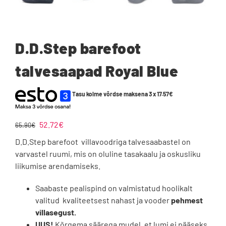
D.D.Step barefoot
talvesaapad Royal Blue
Tasu kolme võrdse maksena 3 x
17.57
€
Algne
Praegune
52.72
€
65.90
€
hind
hind
D.D.Step barefoot villavoodriga talvesaabastel on
oli:
on:
varvastel ruumi, mis on oluline tasakaalu ja oskusliku
65.90€.
52.72€.
liikumise arendamiseks.
Saabaste pealispind on valmistatud hoolikalt
valitud kvaliteetsest nahast ja vooder
pehmest
villasegust.
UUS!
Kõrgema säärega mudel, et lumi ei pääseks