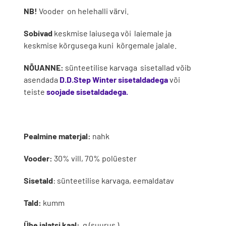
NB!
Vooder on helehalli värvi.
Sobivad
keskmise laiusega või laiemale ja
keskmise kõrgusega kuni kõrgemale jalale.
NÕUANNE:
sünteetilise karvaga sisetallad võib
asendada
D.D.Step Winter sisetaldadega
või
teiste
soojade sisetaldadega.
Pealmine materjal:
nahk
Vooder:
30% vill, 70% polüester
Sisetald
: sünteetilise karvaga, eemaldatav
Tald:
kumm
Ühe jalatsi kaal:
g (suurus )