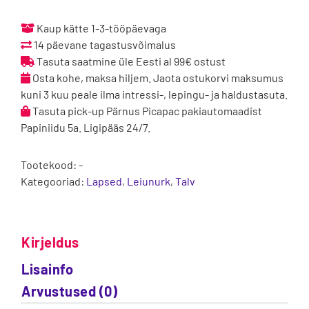
barefoot
talvesaapad
Kaup kätte 1-3-tööpäevaga
Royal
14 päevane tagastusvõimalus
Blue
Tasuta saatmine üle Eesti al 99€ ostust
kogus
Osta kohe, maksa hiljem. Jaota ostukorvi maksumus
kuni 3 kuu peale ilma intressi-, lepingu- ja haldustasuta.
Tasuta pick-up Pärnus Picapac pakiautomaadist
Papiniidu 5a. Ligipääs 24/7.
Tootekood:
-
Kategooriad:
Lapsed
,
Leiunurk
,
Talv
Kirjeldus
Lisainfo
Arvustused (0)