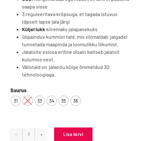
saapa sisse
3 reguleeritava krõpsuga, et tagada istuvus
täpselt lapse jala järgi
Küljel lukk
kiiremaks jalapanekuks
ülipainduv kummist tald, mis võimaldab jalgadel
tunnetada maapinda ja loomulikku liikumist.
Jalatsite esiosa eriline disain kaitseb jalatsit
kulumise eest.
Välistald on jalanõu külge õmmeldud 3D
tehnoloogiaga.

Suurus
31
32
33
34
35
36
Lisa korvi
D.D.Step