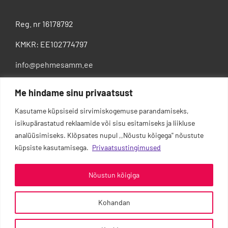
Reg. nr 16178792
KMKR: EE102774797
info@pehmesamm.ee
+372 5802 4300
Me hindame sinu privaatsust
Kasutame küpsiseid sirvimiskogemuse parandamiseks,
isikupärastatud reklaamide või sisu esitamiseks ja liikluse
analüüsimiseks. Klõpsates nupul ,,Nõustu kõigega'' nõustute
küpsiste kasutamisega.
Privaatsustingimused
Nõustun kõigiga
Kohandan
0