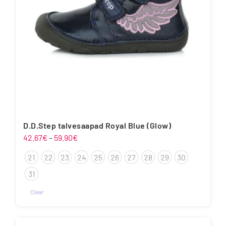
D.D.Step talvesaapad Royal Blue (Glow)
Hinnavahemik:
42.67
€
–
59.90
€
42.67€
21
22
23
24
25
26
27
28
29
30
kuni
59.90€
31
Clear
Sellel
tootel