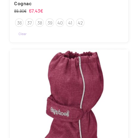
Cognac
Algne
Praegune
67.43
€
89.90
€
hind
hind
36
37
38
39
40
41
42
oli:
on:
89.90€.
67.43€.
Clear
Sellel
tootel
on
mitu
varianti.
Valikuid
saab
teha
tootelehel.