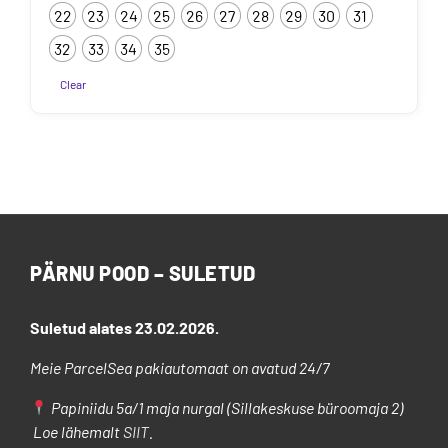
22
23
24
25
26
27
28
29
30
31
kuni
89.90€
32
33
34
35
Clear
Sellel
tootel
on
mitu
varianti.
Valikuid
saab
PÄRNU POOD – SULETUD
teha
tootelehel.
Suletud alates 23.02.2026.
Meie ParcelSea pakiautomaat on avatud 24/7
Papiniidu 5a/1 maja nurgal (Sillakeskuse büroomaja 2)
Loe lähemalt
SIIT
.