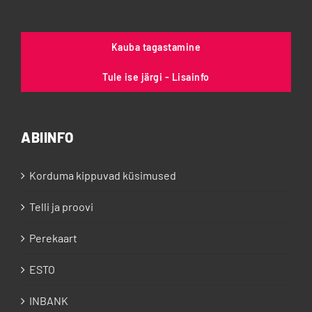
Kauba tagastamine
Tule ise järgi - Lisainfo
ABIINFO
Korduma kippuvad küsimused
Telli ja proovi
Perekaart
ESTO
INBANK