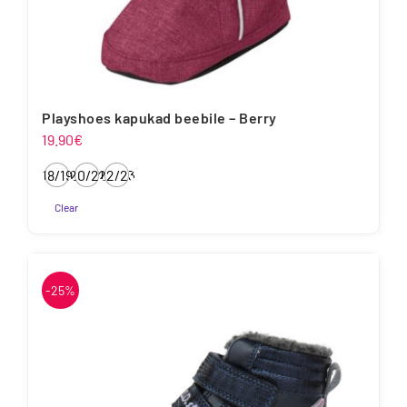
Playshoes kapukad beebile – Berry
19.90
€
18/19
20/21
22/23
Clear
Sellel
tootel
on
-25%
mitu
varianti.
Valikuid
saab
teha
tootelehel.