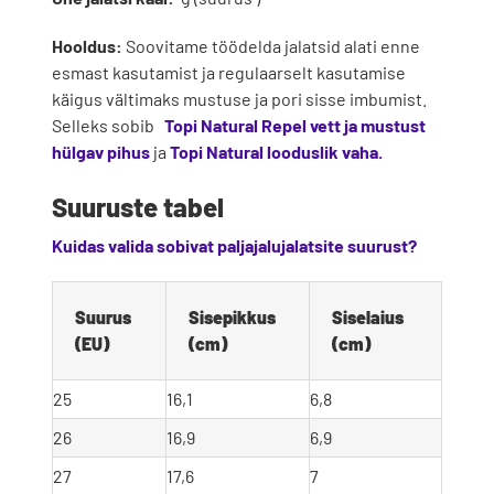
Hooldus:
Soovitame töödelda jalatsid alati enne
esmast kasutamist ja regulaarselt kasutamise
käigus vältimaks mustuse ja pori sisse imbumist.
Selleks sobib
Topi Natural Repel vett ja mustust
hülgav pihus
ja
Topi Natural looduslik vaha.
Suuruste tabel
Kuidas valida sobivat paljajalujalatsite suurust?
Suurus 
Sisepikkus 
Siselaius 
(EU)
(cm)
(cm)
25
16,1
6,8
26
16,9
6,9
27
17,6
7