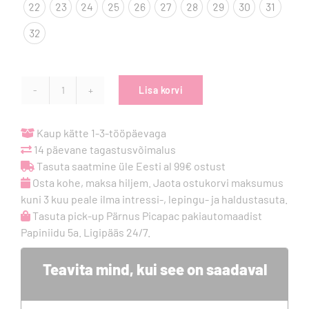
22
23
24
25
26
27
28
29
30
31
32
Lisa korvi
Bundgaard
Charly
High
Kaup kätte 1-3-tööpäevaga
kummikud
14 päevane tagastusvõimalus
-
Tasuta saatmine üle Eesti al 99€ ostust
Sea
Osta kohe, maksa hiljem. Jaota ostukorvi maksumus
animals
kuni 3 kuu peale ilma intressi-, lepingu- ja haldustasuta.
kogus
Tasuta pick-up Pärnus Picapac pakiautomaadist
Papiniidu 5a. Ligipääs 24/7.
Teavita mind, kui see on saadaval