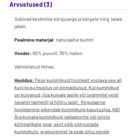
Arvustused (3)
Sobivad keskmise kõrgusega ja kõrgele ning laiale
jalale.
Pealmine materjal:
naturaalne kumm
Vooder:
65% puuvill, 35% nailon
Valmistatud Hiinas.
Hooldus:
Pese kummikuid hoolikalt voolava vee all
kuni kogu mustus on eemaldunud. Kui kummikud
on kuivanud, lisa kuivale lapile või svammile veidi
tavalist taimeõli ja hõõru laiali. Regulaarne
hooldamine pikendab kummikute kasutusiga. NB!
Ära kuivata kummikuid radiaatorite või teiste
kütteallikate peal, sest võib põhjustada
kummikute pragunemist ja seab ohtu nende