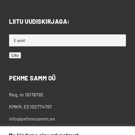
LIITU UUDISKIRJAGA:
Liitu
PEHME SAMM OÜ
Reg. nr 16178792
KMKR: EE102774797
info@pehmesamm.ee
+372 5802 4300