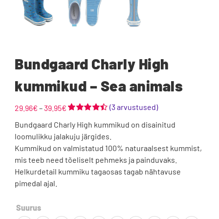
Bundgaard Charly High
kummikud – Sea animals
(
3
arvustused)
Hinnavahemik:
29.96
€
–
39.95
€
29.96€
Hinnatud
2
Bundgaard Charly High kummikud on disainitud
4.50
/5
kuni
kliendi
loomulikku jalakuju järgides.
39.95€
hinnangu
Kummikud on valmistatud 100% naturaalsest kummist,
põhjal
mis teeb need tõeliselt pehmeks ja painduvaks.
Helkurdetail kummiku tagaosas tagab nähtavuse
pimedal ajal.

Suurus