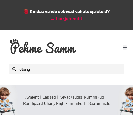
Kuidas valida sobivad vahetusjalatsid?
→
Loe juhendit
Skip
to
content
Togg
Navi
Avaleht
Search
Lapsed
for:
Naised
Mehed
Avaleht
Lapsed
Kevad/sügis
Kummikud
Bundgaard Charly High kummikud – Sea animals
Lisad
Leiunurk
Varsti saabumas