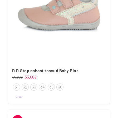
D.D.Step nahast tossud Baby Pink
Algne
Praegune
33.68
€
44.90
€
hind
hind
31
32
33
34
35
36
oli:
on:
44.90€.
33.68€.
Clear
Sellel
tootel
on