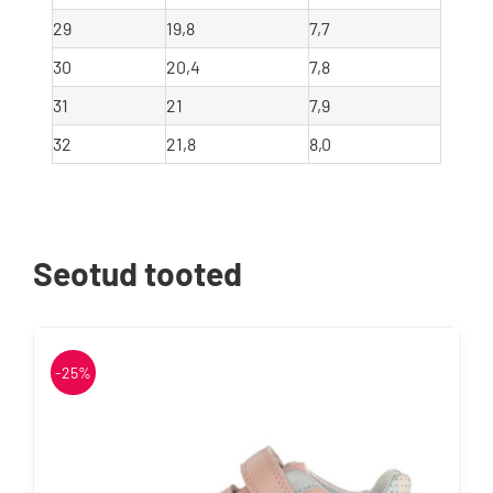
29
19,8
7,7
30
20,4
7,8
31
21
7,9
32
21,8
8,0
Seotud tooted
-25%