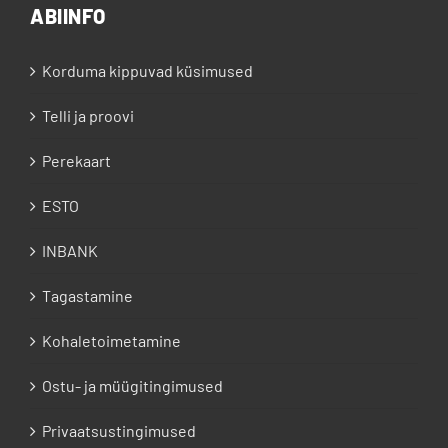
ABIINFO
Korduma kippuvad küsimused
Telli ja proovi
Perekaart
ESTO
INBANK
Tagastamine
Kohaletoimetamine
Ostu- ja müügitingimused
Privaatsustingimused