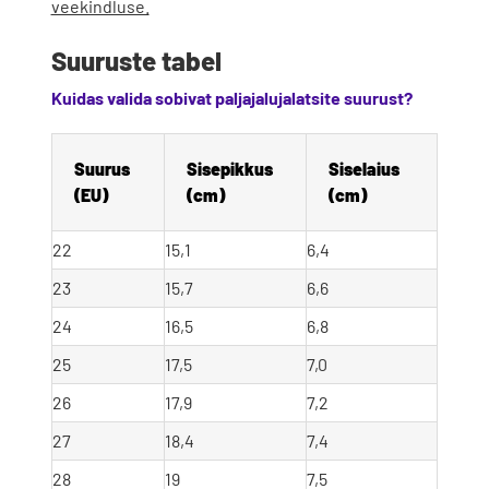
veekindluse.
Suuruste tabel
Kuidas valida sobivat paljajalujalatsite suurust?
Suurus 
Sisepikkus 
Siselaius 
(EU)
(cm)
(cm)
22
15,1
6,4
23
15,7
6,6
24
16,5
6,8
25
17,5
7,0
26
17,9
7,2
27
18,4
7,4
28
19
7,5