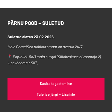
varianti.
Valikuid
saab
PÄRNU POOD – SULETUD
teha
tootelehel.
Suletud alates 23.02.2026.
Meie ParcelSea pakiautomaat on avatud 24/7
Papiniidu 5a/1 maja nurgal (Sillakeskuse büroomaja 2)
Loe lähemalt
SIIT
.
Kauba tagastamine
Tule ise järgi - Lisainfo