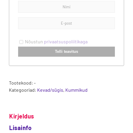
Nõustun
privaatsuspoliitikaga
Telli teavitus
Tootekood:
-
Kategooriad:
Kevad/sügis
,
Kummikud
Kirjeldus
Lisainfo