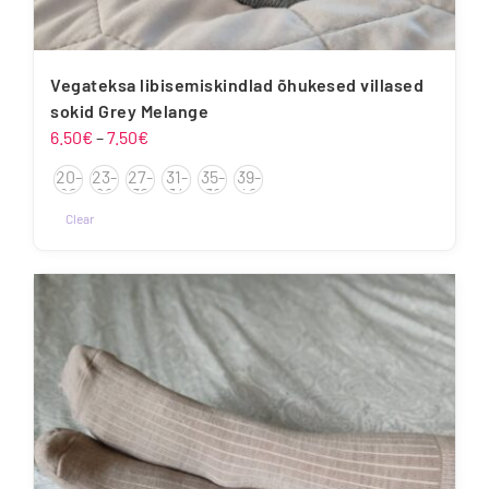
Vegateksa libisemiskindlad õhukesed villased
sokid Grey Melange
Hinnavahemik:
6.50
€
–
7.50
€
6.50€
20-
23-
27-
31-
35-
39-
kuni
22
26
30
34
38
42
7.50€
Clear
Sellel
tootel
on
mitu
varianti.
Valikuid
saab
teha
tootelehel.