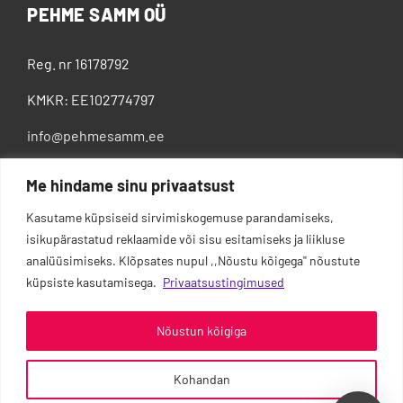
PEHME SAMM OÜ
Reg. nr 16178792
KMKR: EE102774797
info@pehmesamm.ee
+372 5802 4300
Me hindame sinu privaatsust
Kasutame küpsiseid sirvimiskogemuse parandamiseks,
isikupärastatud reklaamide või sisu esitamiseks ja liikluse
analüüsimiseks. Klõpsates nupul ,,Nõustu kõigega'' nõustute
küpsiste kasutamisega.
Privaatsustingimused
Nõustun kõigiga
Kohandan
0