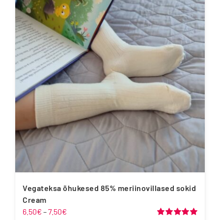
mitu
varianti.
Valikuid
saab
teha
tootelehel.
Vegateksa õhukesed 85% meriinovillased sokid
Cream
Hinnavahemik:
6.50
€
–
7.50
€