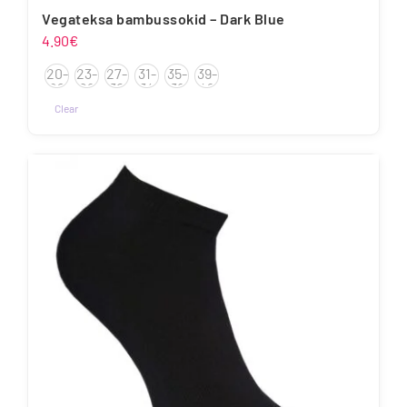
Vegateksa bambussokid – Dark Blue
4.90
€
20-
23-
27-
31-
35-
39-
22
26
30
34
38
42
Clear
Sellel
tootel
on
mitu
varianti.
Valikuid
saab
teha
tootelehel.