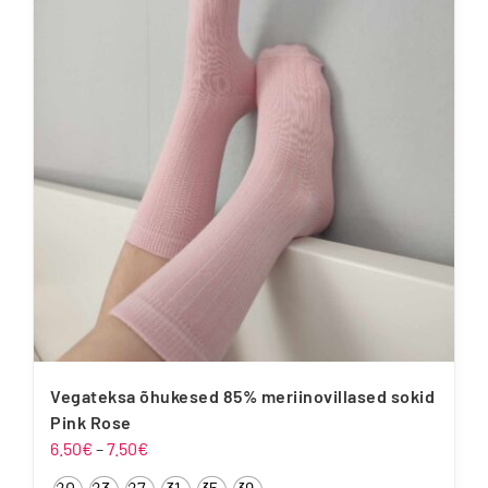
varianti.
Valikuid
saab
teha
tootelehel.
Vegateksa õhukesed 85% meriinovillased sokid
Pink Rose
Hinnavahemik:
6.50
€
–
7.50
€
6.50€
20-
23-
27-
31-
35-
39-