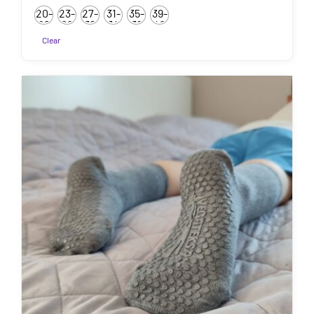
6.50€
Hinnanguga
20-
23-
27-
31-
35-
39-
5.00
/ 5
kuni
22
26
30
34
38
42
7.50€
Clear
Sellel
tootel
on
mitu
varianti.
Valikuid
saab
teha
tootelehel.