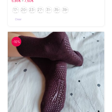
Hinnavahemik:
5.85
€
–
7.50
€
5.85€
17-
20-
23-
27-
31-
35-
39-
kuni
19
22
26
30
34
38
42
7.50€
Clear
Sellel
tootel
on
-10%
mitu
varianti.
Valikuid
saab
teha
tootelehel.