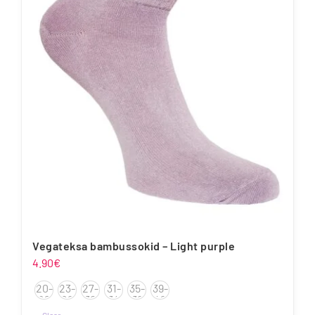
varianti.
Valikuid
saab
teha
tootelehel.
Vegateksa bambussokid – Light purple
4.90
€
20-
23-
27-
31-
35-
39-
22
26
30
34
38
42