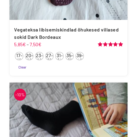
Vegateksa libisemiskindlad õhukesed villased
sokid Dark Bordeaux
Hinnavahemik:
5.85
€
–
7.50
€
5.85€
Hinnanguga
17-
20-
23-
27-
31-
35-
39-
5.00
/ 5
kuni
19
22
26
30
34
38
42
7.50€
Clear
Sellel
tootel
on
-10%
mitu
varianti.
Valikuid
saab
teha
tootelehel.