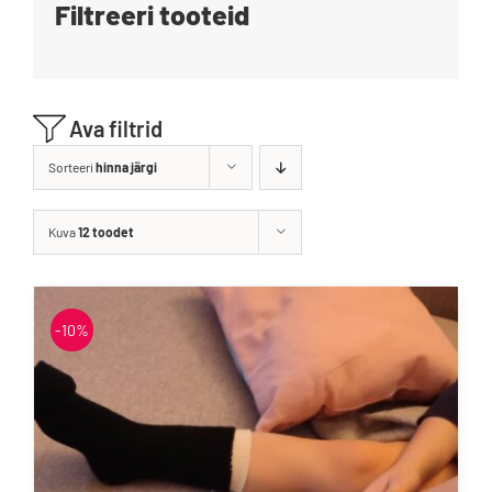
Filtreeri tooteid
Blogi
Kontakt
Ava filtrid
Brändid
Sorteeri
hinna järgi
Kuva
12 toodet
-10%