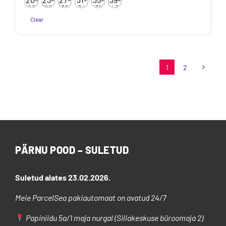
kuni
22
26
30
34
38
42
7.50€
Clear
Sellel
tootel
on
1
2
mitu
varianti.
Valikuid
saab
teha
tootelehel.
PÄRNU POOD – SULETUD
Suletud alates 23.02.2026.
Meie ParcelSea pakiautomaat on avatud 24/7
Papiniidu 5a/1 maja nurgal (Sillakeskuse büroomaja 2)