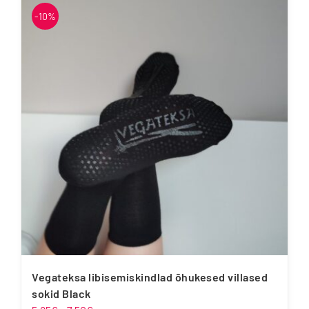
on
-10%
mitu
varianti.
Valikuid
saab
teha
tootelehel.
Vegateksa libisemiskindlad õhukesed villased
sokid Black