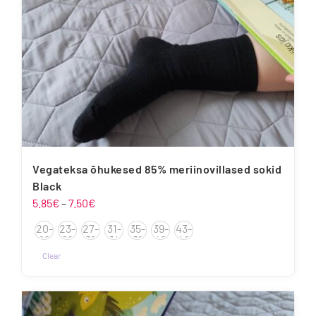
Vegateksa õhukesed 85% meriinovillased sokid
Black
Hinnavahemik:
5.85
€
–
7.50
€
5.85€
20-
23-
27-
31-
35-
39-
43-
kuni
22
26
30
34
38
42
46
7.50€
Clear
Sellel
tootel
on