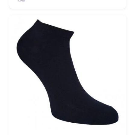
Clear
Sellel
tootel
on
mitu
varianti.
Valikuid
saab
teha
tootelehel.