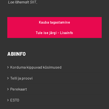
Loe lähemalt
SIIT
.
Kauba tagastamine
Tule ise järgi - Lisainfo
ABIINFO
Korduma kippuvad küsimused
Telli ja proovi
Perekaart
ESTO