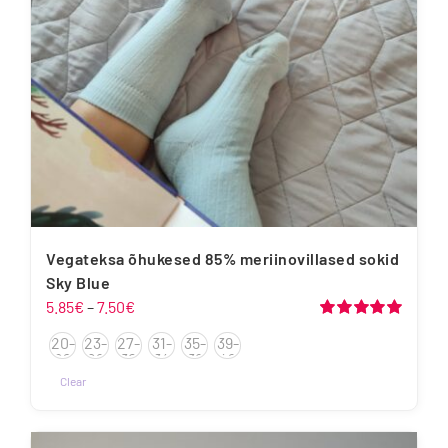
tootelehel.
Vegateksa õhukesed 85% meriinovillased sokid
Sky Blue
Hinnavahemik:
5.85
€
–
7.50
€
5.85€
Hinnanguga
20-
23-
27-
31-
35-
39-
5.00
/ 5
kuni
22
26
30
34
38
42
7.50€
Clear
Sellel
tootel