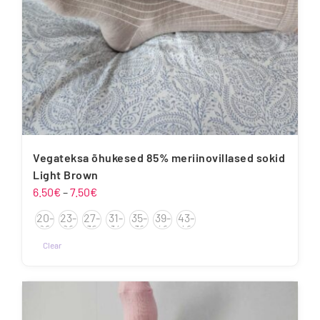
Vegateksa õhukesed 85% meriinovillased sokid
Light Brown
Hinnavahemik:
6.50
€
–
7.50
€
6.50€
20-
23-
27-
31-
35-
39-
43-
kuni
22
26
30
34
38
42
46
7.50€
Clear
Sellel
tootel
on
mitu