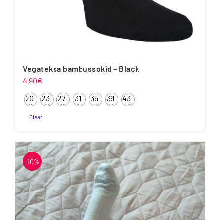
Vegateksa bambussokid – Black
4.90
€
20-
23-
27-
31-
35-
39-
43-
22
26
30
34
38
42
46
Clear
Sellel
tootel
on
-10%
mitu
varianti.
Valikuid
saab
teha