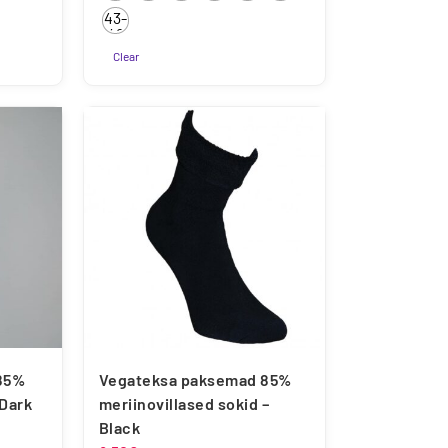
22
26
30
34
38
42
43-
7.50€
46
Clear
Sellel
tootel
on
mitu
varianti.
Valikuid
saab
teha
tootelehel.
85%
Vegateksa paksemad 85%
 Dark
meriinovillased sokid –
Black