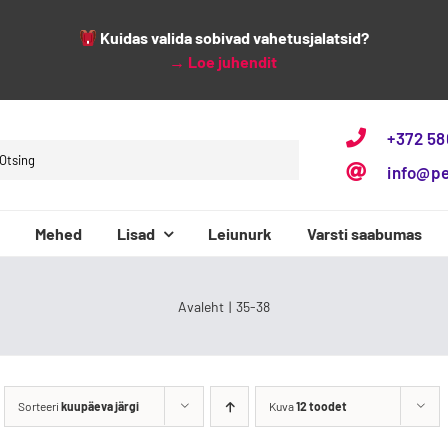
Kuidas valida sobivad vahetusjalatsid?
→
Loe juhendit
+372 5
h
info@p
Mehed
Lisad
Leiunurk
Varsti saabumas
3F Bar3foot
Baby Bare
Avaleht
35-38
Sorteeri
kuupäeva järgi
Kuva
12 toodet
Beppi
Bundgaard