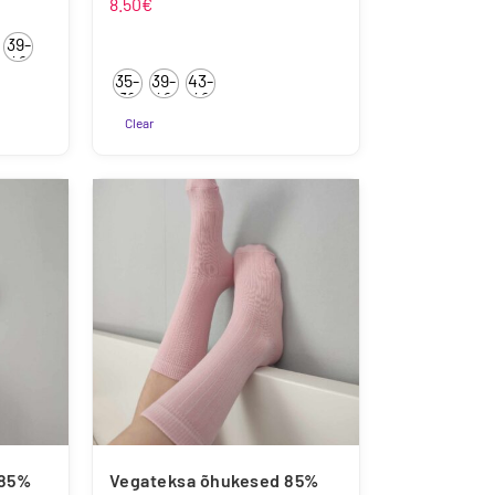
mik:
8.50
€
39-
42
35-
39-
43-
38
42
46
Clear
Sellel
tootel
on
mitu
varianti.
Valikuid
saab
teha
tootelehel.
 85%
Vegateksa õhukesed 85%