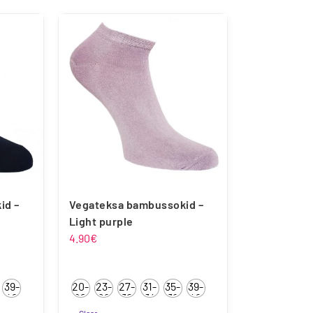
OmaKing
Reima
id –
Vegateksa bambussokid –
Light purple
4.90
€
39-
20-
23-
27-
31-
35-
39-
42
22
26
30
34
38
42