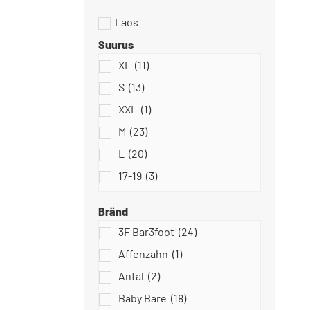
Suurus
XL
(11)
Dodo Shoes
S
(13)
XXL
(1)
M
(23)
L
(20)
Slipstop
17-19
(3)
18-20
(5)
Bränd
18
(0)
3F Bar3foot
(24)
18/19
(10)
Affenzahn
(1)
Stitch & Walk
19
(17)
Antal
(2)
20/21
(18)
Baby Bare
(18)
20
(49)