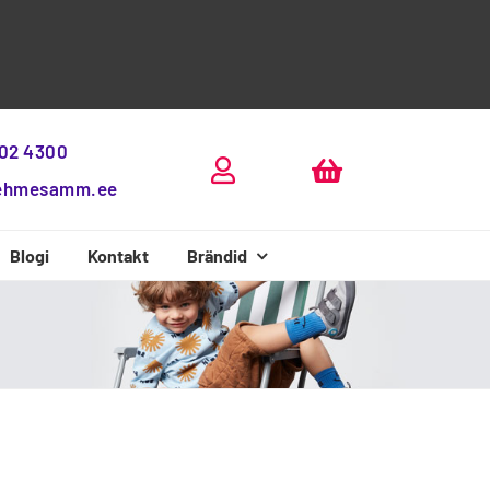
802 4300
ehmesamm.ee
Blogi
Kontakt
Brändid
Beda Boty
D.D.Step