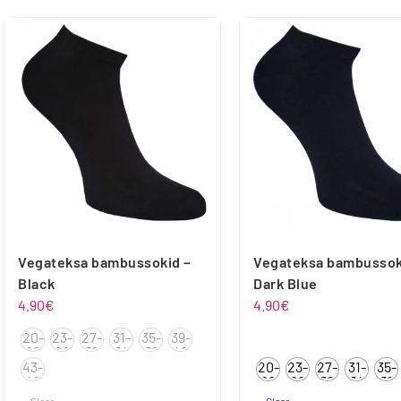
Froddo
Liliputi
Playshoes
Raweks
Vegateksa bambussokid –
Vegateksa bambussok
Black
Dark Blue
4.90
€
4.90
€
Vegateksa
20-
23-
27-
31-
35-
39-
22
26
30
34
38
42
43-
20-
23-
27-
31-
35-
46
22
26
30
34
38