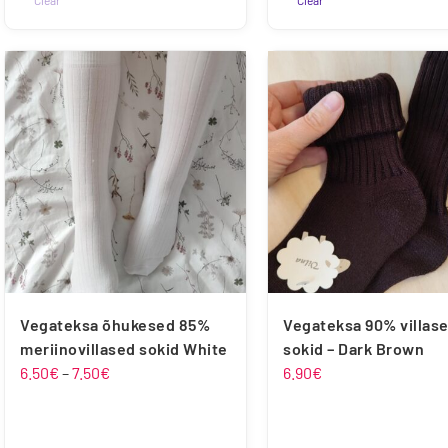
Clear
Clear
Sellel
Sellel
tootel
tootel
on
on
mitu
mitu
varianti.
varianti.
Valikuid
Valikuid
saab
saab
teha
teha
tootelehel.
tootelehel.
Vegateksa õhukesed 85%
Vegateksa 90% villas
meriinovillased sokid White
sokid – Dark Brown
Hinnavahemik:
6.50
€
–
7.50
€
6.90
€
6.50€
kuni
7.50€