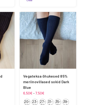
Clear
Sellel
tootel
on
mitu
varianti.
Valikuid
saab
teha
tootelehel.
Vegateksa õhukesed 85%
ed
meriinovillased sokid Dark
Blue
Hinnavahemik:
6.50
€
–
7.50
€
6.50€
20-
23-
27-
31-
35-
39-
kuni