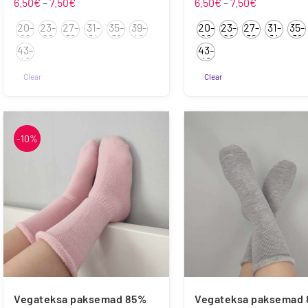
Hinnavahemik:
Hinnavahe
6.50
€
–
7.50
€
6.50
€
–
7.50
€
6.50€
6.50€
20-
23-
27-
31-
35-
39-
20-
23-
27-
31-
35-
kuni
kuni
22
26
30
34
38
42
22
26
30
34
38
43-
43-
7.50€
7.50€
46
46
Clear
Clear
Sellel
tootel
on
-10%
mitu
varianti.
Valikuid
saab
teha
tootelehel.
Vegateksa paksemad 85%
Vegateksa paksemad