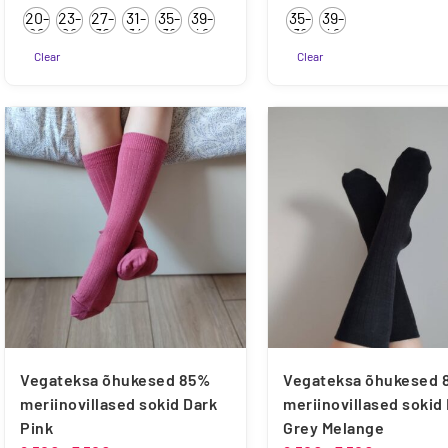
20-
23-
27-
31-
35-
39-
35-
39-
22
26
30
34
38
42
38
42
Clear
Clear
Sellel
Sellel
tootel
tootel
on
on
mitu
mitu
varianti.
varianti.
Valikuid
Valikuid
saab
saab
teha
teha
tootelehel.
tootelehel.
Vegateksa õhukesed 85%
Vegateksa õhukesed 
meriinovillased sokid Dark
meriinovillased sokid
Pink
Grey Melange