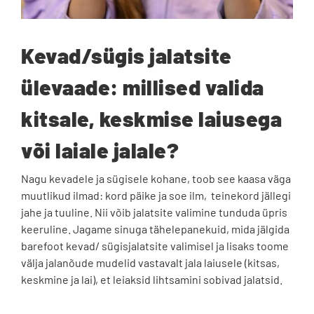
Kevad/sügis jalatsite
ülevaade: millised valida
kitsale, keskmise laiusega
või laiale jalale?
Nagu kevadele ja sügisele kohane, toob see kaasa väga
muutlikud ilmad: kord päike ja soe ilm, teinekord jällegi
jahe ja tuuline. Nii võib jalatsite valimine tunduda üpris
keeruline. Jagame sinuga tähelepanekuid, mida jälgida
barefoot kevad/ sügisjalatsite valimisel ja lisaks toome
välja jalanõude mudelid vastavalt jala laiusele (kitsas,
keskmine ja lai), et leiaksid lihtsamini sobivad jalatsid.