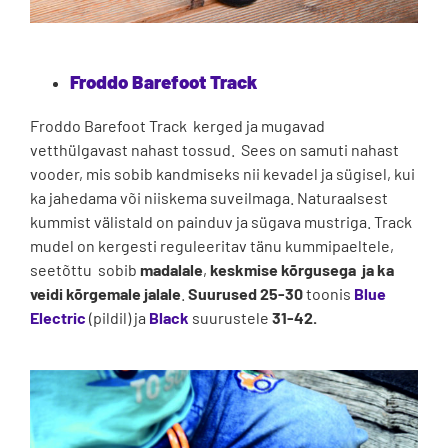
Froddo Barefoot Track
Froddo Barefoot Track kerged ja mugavad
vetthülgavast nahast tossud. Sees on samuti nahast
vooder, mis sobib kandmiseks nii kevadel ja sügisel, kui
ka jahedama või niiskema suveilmaga. Naturaalsest
kummist välistald on painduv ja sügava mustriga. Track
mudel on kergesti reguleeritav tänu kummipaeltele,
seetõttu sobib
madalale
,
keskmise kõrgusega ja ka
veidi kõrgemale jalale
.
Suurused 25-30
toonis
Blue
Electric
(pildil) ja
Black
suurustele
31-42.