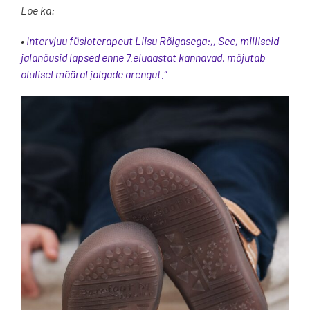
Loe ka:
•
Intervjuu füsioterapeut Liisu Rõigasega:,, See, milliseid
jalanõusid lapsed enne 7.eluaastat kannavad, mõjutab
olulisel määral jalgade arengut.”