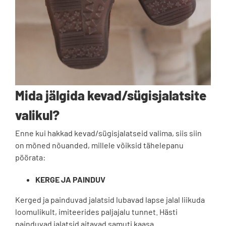
Mida jälgida kevad/sügisjalatsite
valikul?
Enne kui hakkad kevad/sügisjalatseid valima, siis siin
on mõned nõuanded, millele võiksid tähelepanu
pöörata:
KERGE JA PAINDUV
Kerged ja painduvad jalatsid
lubavad lapse jalal liikuda
loomulikult, imiteerides paljajalu tunnet. Hästi
painduvad jalatsid aitavad samuti kaasa