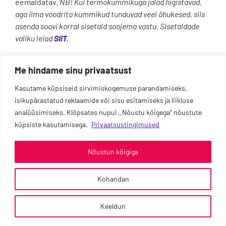
eemaldatav.
NB! Kui termokummikuga jalad higistavad,
aga ilma voodrita kummikud tunduvad veel õhukesed, siis
asenda soovi korral sisetald soojema vastu. Sisetaldade
valiku leiad
SIIT.
Madala säärega Charly Low toonis
Dark Rose
&
Me hindame sinu privaatsust
Navy
suurustes 21-26.
Kasutame küpsiseid sirvimiskogemuse parandamiseks,
isikupärastatud reklaamide või sisu esitamiseks ja liikluse
analüüsimiseks. Klõpsates nupul ,,Nõustu kõigega'' nõustute
küpsiste kasutamisega.
Privaatsustingimused
Nõustun kõigiga
Kohandan
0
Keeldun