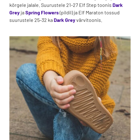
kõrgele jalale. Suurustele 21-27 Elf Step toonis
Dark
Grey
ja
Spring Flowers
(pildil) ja Elf Maraton tossud
suurustele 25-32 ka
Dark Grey
värvitoonis.