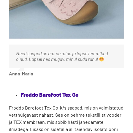
Need saapad on ammu minu ja lapse lemmikud
olnud. Lapsel hea mugav, minul süda rahul
Anna-Maria
Froddo Barefoot Tex Go
Froddo Barefoot Tex Go k/s saapad, mis on valmistatud
vetthülgavast nahast. See on pehme tekstiilist vooder
ja TEX membraan, mis sobib hästi jahedamate
ilmadega. Lisaks on sisetalla all täiendav isolatsiooni