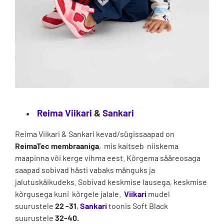
Reima
Viikari
&
Sankari
Reima Viikari & Sankari kevad/sügissaapad on
ReimaTec membraaniga
, mis kaitseb niiskema
maapinna või kerge vihma eest. Kõrgema sääreosaga
saapad sobivad hästi vabaks mänguks ja
jalutuskäikudeks. Sobivad keskmise lausega, keskmise
kõrgusega kuni kõrgele jalale.
Viikari
mudel
suurustele
22 -31
,
Sankari
toonis Soft Black
suurustele
32-40.