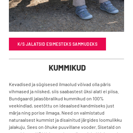
K/S JALATSID ESIMESTEKS SAMMUDEKS
KUMMIKUD
Kevadised ja sügisesed ilmaolud võivad olla päris
vihmased ja niisked, siis saabastest üksi alati ei piisa.
Bundgaardi jalasõbralikud kummikud on 100%
veekindlad, seetõttu on ideaalsed kandmiseks just
märja ning porise ilmaga. Need on valmistatud
naturaalsest kummist ja disainitud järgides loomulikku
jalakuju. Sees on õhuke puuvillane vooder. Sisetald on