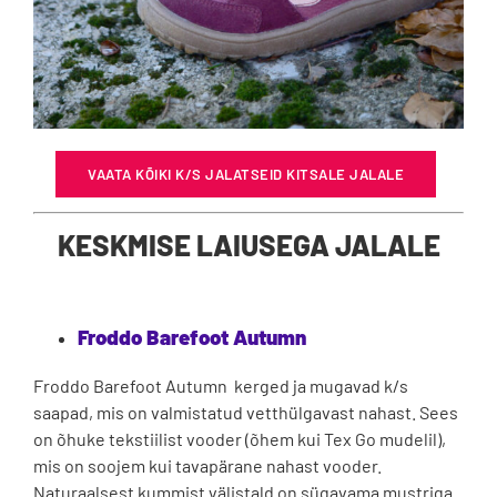
VAATA KÕIKI K/S JALATSEID KITSALE JALALE
KESKMISE LAIUSEGA JALALE
Froddo Barefoot Autumn
Froddo Barefoot Autumn kerged ja mugavad k/s
saapad, mis on valmistatud vetthülgavast nahast. Sees
on õhuke tekstiilist vooder (õhem kui Tex Go mudelil),
mis on soojem kui tavapärane nahast vooder.
Naturaalsest kummist välistald on sügavama mustriga.