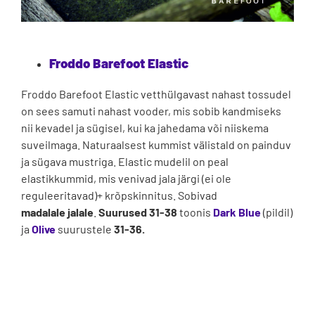
Froddo Barefoot Elastic
Froddo Barefoot Elastic vetthülgavast nahast tossudel
on sees samuti nahast vooder, mis sobib kandmiseks
nii kevadel ja sügisel, kui ka jahedama või niiskema
suveilmaga. Naturaalsest kummist välistald on painduv
ja sügava mustriga. Elastic mudelil on peal
elastikkummid, mis venivad jala järgi (ei ole
reguleeritavad)+ krõpskinnitus. Sobivad
madalale jalale
.
Suurused 31-38
toonis
Dark Blue
(pildil)
ja
Olive
suurustele
31-36.