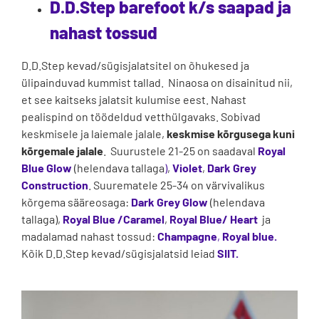
D.D.Step barefoot k/s saapad ja
nahast tossud
D.D.Step kevad/sügisjalatsitel on õhukesed ja
ülipainduvad kummist tallad. Ninaosa on disainitud nii,
et see kaitseks jalatsit kulumise eest. Nahast
pealispind on töödeldud vetthülgavaks. Sobivad
keskmisele ja laiemale jalale,
keskmise kõrgusega kuni
kõrgemale jalale
. Suurustele 21-25 on saadaval
Royal
Blue Glow
(helendava tallaga
)
,
Violet
,
Dark Grey
Construction
. Suurematele 25-34 on värvivalikus
kõrgema sääreosaga:
Dark Grey Glow
(helendava
tallaga),
Royal Blue /Caramel
,
Royal Blue/ Heart
ja
madalamad nahast tossud:
Champagne
,
Royal blue.
Kõik D.D.Step kevad/sügisjalatsid leiad
SIIT.