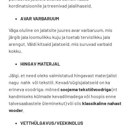
kordinatsioonile ja treenivad jalalihaseid.
AVAR VARBARUUM
Väga oluline on jalatsite juures avar varbaruum, mis
järgib jala loomulikku kuju ja toetab tervislikku jala
arengut. Väldi kitsaid jalatseid, mis suruvad varbaid
kokku.
HINGAV MATERJAL
Jälgi, et need oleks valmistatud hingavast materjalist
nagu nahk või tekstiil. Kevad/sügisjalatseid on ka
erineva voodriga: mõned
soojema tekstiilvoodriga
(nt
kandmiseks külmade kevadilmadega või hoopis enne
talvesaabastele üleminekut) või siis
klassikaline nahast
vooder
.
VETTHÜLGAVUS/VEEKINDLUS