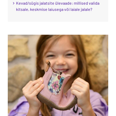
Kevad/sügis jalatsite ülevaade: millised valida
kitsale, keskmise laiusega või laiale jalale?
View
Larger
Image