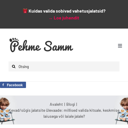
Kuidas valida sobivad vahetusjalatsid?
→
Loe juhendit
Skip
to
content
Togg
Navi
Avaleht
Search
Lapsed
for:
Naised
Facebook
Mehed
Lisad
Avaleht
Blogi
Kevad/sügis jalatsite ülevaade: millised valida kitsale, keskmise
Leiunurk
laiusega või laiale jalale?
Varsti saabumas