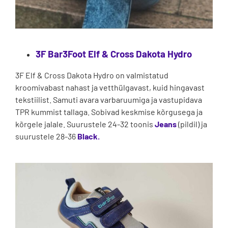
3F Bar3Foot Elf & Cross Dakota Hydro
3F Elf & Cross Dakota Hydro on valmistatud
kroomivabast nahast ja vetthülgavast, kuid hingavast
tekstiilist. Samuti avara varbaruumiga ja vastupidava
TPR kummist tallaga. Sobivad keskmise kõrgusega ja
kõrgele jalale. Suurustele 24-32 toonis
Jeans
(pildil) ja
suurustele 28-36
Black.