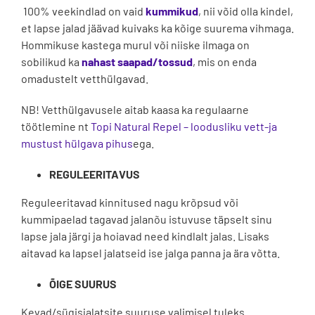
100% veekindlad on vaid
kummikud
, nii võid olla kindel,
et lapse jalad jäävad kuivaks ka kõige suurema vihmaga.
Hommikuse kastega murul või niiske ilmaga on
sobilikud ka
nahast saapad/tossud
, mis on enda
omadustelt vetthülgavad.
NB! Vetthülgavusele aitab kaasa ka regulaarne
töötlemine nt
Topi Natural Repel – loodusliku vett-ja
mustust hülgava pihus
ega.
REGULEERITAVUS
Reguleeritavad kinnitused nagu krõpsud või
kummipaelad tagavad jalanõu istuvuse täpselt sinu
lapse jala järgi ja hoiavad need kindlalt jalas. Lisaks
aitavad ka lapsel jalatseid ise jalga panna ja ära võtta.
ÕIGE SUURUS
Kevad/sügisjalatsite suuruse valimisel tuleks