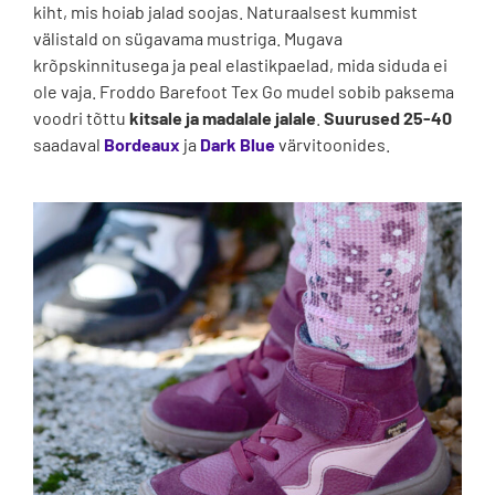
kiht, mis hoiab jalad soojas. Naturaalsest kummist
välistald on sügavama mustriga. Mugava
krõpskinnitusega ja peal elastikpaelad, mida siduda ei
ole vaja. Froddo Barefoot Tex Go mudel sobib paksema
voodri tõttu
kitsale ja madalale jalale
.
Suurused 25-40
saadaval
Bordeaux
ja
Dark Blue
värvitoonides.