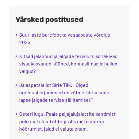
Blogi
Värsked postitused
Kontakt
Suur laste barefoot talvesaabaste võrdlus
Brändid
2025
Kitsad jalanõud ja jalgade tervis: miks tekivad
sissekasvanud küüned, konnasilmad ja hallux
valgus?
Jalaspetsialist Sirle Tilk: ,,Õiged
hooldusharjumused on võtmetähtsusega
lapse jalgade tervise säilitamisel.”
Geteri lugu: Peale paljajalujalatsite kandmist
pole mul olnud ühtegi villi, mitte ühtegi
hõõrumist, jalad ei valuta enam.