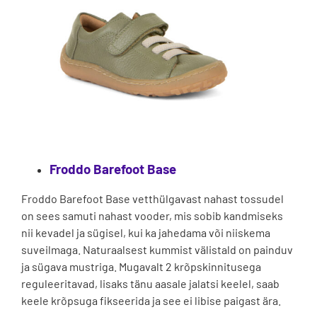
Froddo Barefoot Base
Froddo Barefoot Base vetthülgavast nahast tossudel
on sees samuti nahast vooder, mis sobib kandmiseks
nii kevadel ja sügisel, kui ka jahedama või niiskema
suveilmaga. Naturaalsest kummist välistald on painduv
ja sügava mustriga. Mugavalt 2 krõpskinnitusega
reguleeritavad, lisaks tänu aasale jalatsi keelel, saab
keele krõpsuga fikseerida ja see ei libise paigast ära.