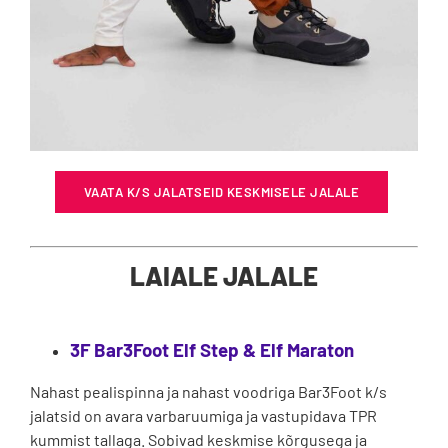
VAATA K/S JALATSEID KESKMISELE JALALE
LAIALE JALALE
3F Bar3Foot Elf Step & Elf Maraton
Nahast pealispinna ja nahast voodriga Bar3Foot k/s
jalatsid on avara varbaruumiga ja vastupidava TPR
kummist tallaga. Sobivad keskmise kõrgusega ja