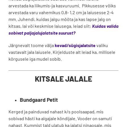
arvestada ka liikumis-ja kasvuruumi. Pikkusesse võiks
arvestada varu vahemikus 0,8- 1,2 cm ja laiusesse 2-4
mm. Juhendi, kuidas jalgu mõõta ja kas lapse jalg on
kitsas, lai või keskmise laiusega, leiad siit:
Kuidas valida
sobivat paljajalujalatsite suurust?
Järgnevalt toome välja
kevad/sügisjalatsite
valiku
vastavalt jala laiusele. Kirjelduste alt leiad ka, millisele
kõrgusele iga mudel sobib.
KITSALE JALALE
Bundgaard Petit
Kerged ja painduvad nahast k/s poolsaapad, mis
sobivad hästi ka algajale kõndijale. Vooder on samuti
nahast. Kummist tald ulatub ka jalatsi ninaosale, mis