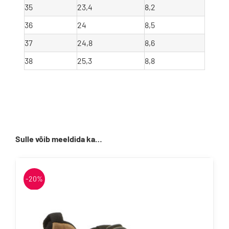
35
23,4
8,2
36
24
8,5
37
24,8
8,6
38
25,3
8,8
Sulle võib meeldida ka…
-20%