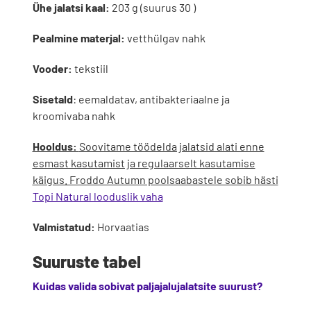
Ühe jalatsi kaal:
203 g (suurus 30 )
Pealmine materjal:
vetthülgav nahk
Vooder:
tekstiil
Sisetald
: eemaldatav, antibakteriaalne ja
kroomivaba nahk
Hooldus:
Soovitame töödelda jalatsid alati enne
esmast kasutamist ja regulaarselt kasutamise
käigus. Froddo Autumn poolsaabastele sobib hästi
Topi Natural looduslik vaha
Valmistatud:
Horvaatias
Suuruste tabel
Kuidas valida sobivat paljajalujalatsite suurust?