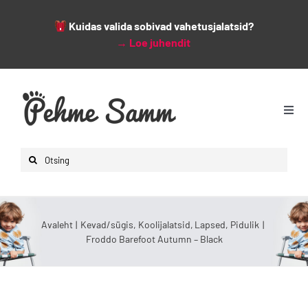
Kuidas valida sobivad vahetusjalatsid?
→
Loe juhendit
Skip
to
content
Togg
Navi
Avaleht
Search
Lapsed
for:
Naised
Mehed
Avaleht
Kevad/sügis
Koolijalatsid
Lapsed
Pidulik
Froddo Barefoot Autumn – Black
Lisad
Leiunurk
Varsti saabumas