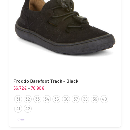
Froddo Barefoot Track – Black
Hinnavahemik:
56.72
€
–
78.90
€
56.72€
31
32
33
34
35
36
37
38
39
40
kuni
78.90€
41
42
Clear
Sellel