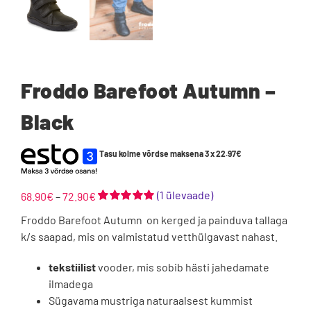
Froddo Barefoot Autumn –
Black
Tasu kolme võrdse maksena 3 x
22.97
€
(
1
ülevaade)
Hinnavahemik:
68.90
€
–
72.90
€
68.90€
Hinnatud
1
Froddo Barefoot Autumn on kerged ja painduva tallaga
5.00
/5
kuni
kliendi
k/s saapad, mis on valmistatud vetthülgavast nahast.
72.90€
hinnangu
põhjal
tekstiilist
vooder, mis sobib hästi jahedamate
ilmadega
Sügavama mustriga naturaalsest kummist