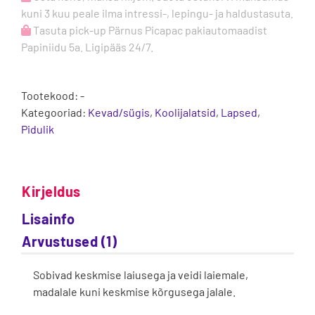
kuni 3 kuu peale ilma intressi-, lepingu- ja haldustasuta.
Tasuta pick-up Pärnus Picapac pakiautomaadist
Papiniidu 5a. Ligipääs 24/7.
Tootekood:
-
Kategooriad:
Kevad/sügis
,
Koolijalatsid
,
Lapsed
,
Pidulik
Kirjeldus
Lisainfo
Arvustused (1)
Sobivad keskmise laiusega ja veidi laiemale,
madalale kuni keskmise kõrgusega jalale.