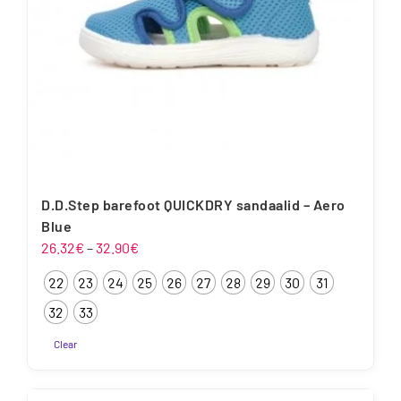
D.D.Step barefoot QUICKDRY sandaalid – Aero
Blue
Hinnavahemik:
26.32
€
–
32.90
€
26.32€
22
23
24
25
26
27
28
29
30
31
kuni
32.90€
32
33
Clear
Sellel
tootel