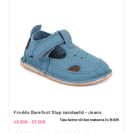
mitu
varianti.
Valikuid
saab
teha
tootelehel.
Froddo Barefoot Stap sandaalid – Jeans
Tasu kolme võrdse maksena 3 x
16.63
€
Hinnavahemik:
49.90
€
–
53.90
€
49.90€