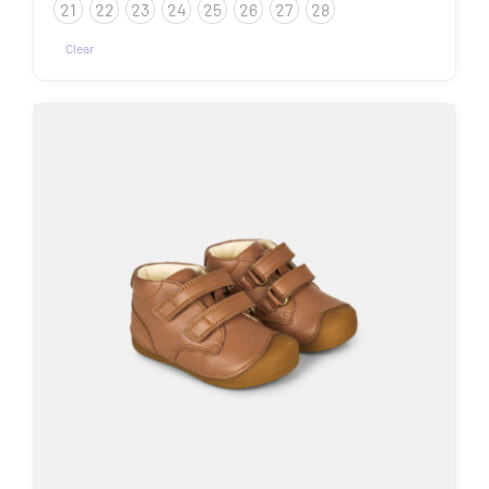
21
22
23
24
25
26
27
28
kuni
53.90€
Clear
Sellel
tootel
on
mitu
varianti.
Valikuid
saab
teha
tootelehel.