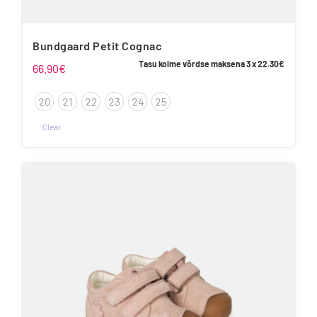
Bundgaard Petit Cognac
Tasu kolme võrdse maksena 3 x
22.30
€
66.90
€
20
21
22
23
24
25
Clear
Sellel
tootel
on
mitu
varianti.
Valikuid
saab
teha
tootelehel.