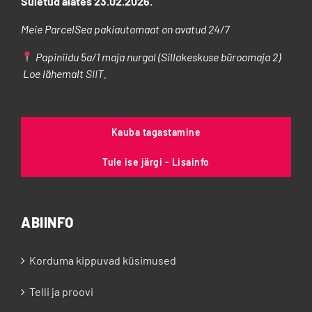
Suletud alates 23.02.2026.
Meie ParcelSea pakiautomaat on avatud 24/7
Papiniidu 5a/1 maja nurgal (Sillakeskuse büroomaja 2)
Loe lähemalt
SIIT
.
Kauba tagastamine
Tule ise järgi - Lisainfo
ABIINFO
Korduma kippuvad küsimused
Telli ja proovi