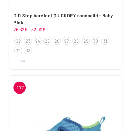
D.D.Step barefoot QUICKDRY sandaalid – Baby
Pink
Hinnavahemik:
26.32
€
–
32.90
€
26.32€
22
23
24
25
26
27
28
29
30
31
kuni
32.90€
32
33
Clear
Sellel
tootel
on
-20%
mitu
varianti.
Valikuid
saab
teha
tootelehel.