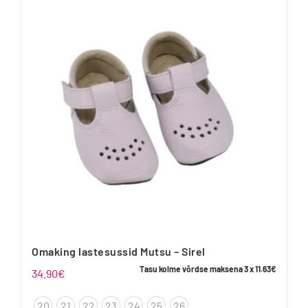
varianti.
Valikuid
saab
teha
tootelehel.
Omaking lastesussid Mutsu – Sirel
Tasu kolme võrdse maksena 3 x
11.63
€
34.90
€
20
21
22
23
24
25
26