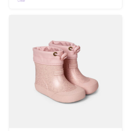
Clear
Sellel
tootel
on
mitu
varianti.
Valikuid
saab
teha
tootelehel.