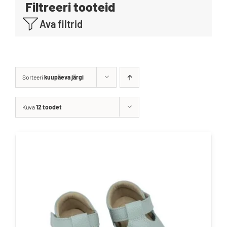
Filtreeri tooteid
Blogi
Ava filtrid
Kontakt
Brändid
Sorteeri
kuupäeva järgi
Kuva
12 toodet