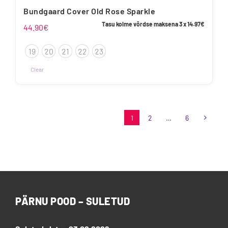
Bundgaard Cover Old Rose Sparkle
Tasu kolme võrdse maksena 3 x
14.97
€
44.90
€
19
20
21
22
23
Clear
Sellel
tootel
on
1
2
…
6
mitu
varianti.
Valikuid
saab
teha
tootelehel.
PÄRNU POOD – SULETUD