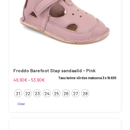
Froddo Barefoot Stap sandaalid – Pink
Tasu kolme võrdse maksena 3 x
16.63
€
Hinnavahemik:
49.90
€
–
53.90
€
49.90€
21
22
23
24
25
26
27
28
kuni
53.90€
Clear
Sellel
tootel
on