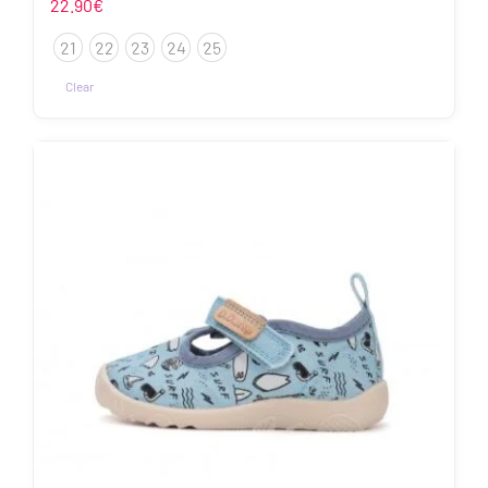
22.90
€
21
22
23
24
25
Clear
Sellel
tootel
on
mitu
varianti.
Valikuid
saab
teha
tootelehel.