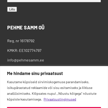
Liitu
PEHME SAMM OÜ
Reg. nr 16178792
KMKR: EE102774797
info@pehmesamm.ee
+372 5802 4300
Me hindame sinu privaatsust
Kasutame küpsiseid sirvimiskogemuse parandamiseks,
isikupärastatud reklaamide või sisu esitamiseks ja liikluse
analüüsimiseks. Klõpsates nupul ,,Nõustu kõigega'' nõustute
küpsiste kasutamisega.
Privaatsustingimused