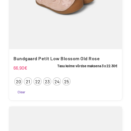
Bundgaard Petit Low Blossom Old Rose
Tasu kolme võrdse maksena 3 x
22.30
€
66.90
€
20
21
22
23
24
25
Clear
Sellel
tootel
on
mitu
varianti.