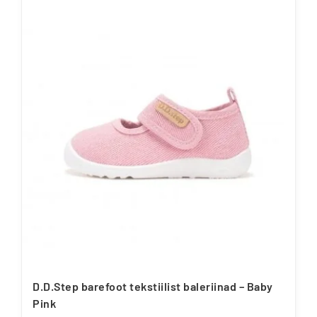
on
mitu
varianti.
Valikuid
saab
teha
tootelehel.
D.D.Step barefoot tekstiilist baleriinad – Baby
Pink