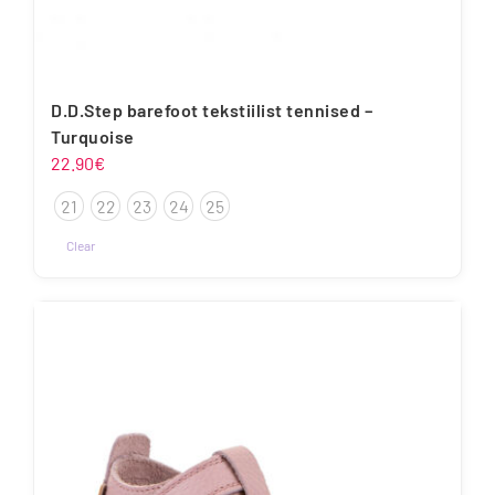
D.D.Step barefoot tekstiilist tennised –
Turquoise
22.90
€
21
22
23
24
25
Clear
Sellel
tootel
on
mitu
varianti.
Valikuid
saab
teha
tootelehel.