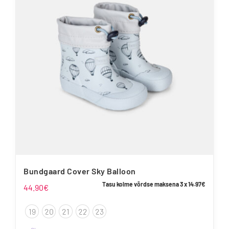
Valikuid
saab
teha
tootelehel.
Bundgaard Cover Sky Balloon
Tasu kolme võrdse maksena 3 x
14.97
€
44.90
€
19
20
21
22
23