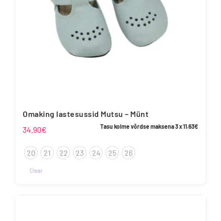
Omaking lastesussid Mutsu – Münt
Tasu kolme võrdse maksena 3 x
11.63
€
34.90
€
20
21
22
23
24
25
26
Clear
Sellel
tootel
on
mitu