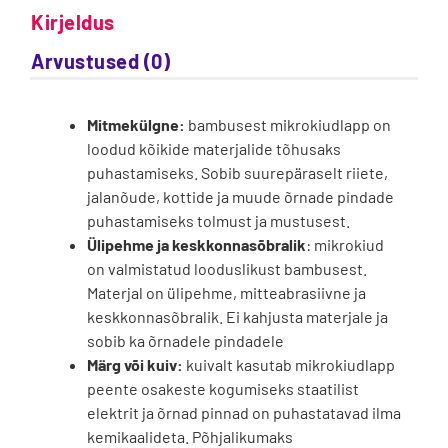
Kirjeldus
Arvustused (0)
Mitmekülgne:
bambusest mikrokiudlapp on
loodud kõikide materjalide tõhusaks
puhastamiseks. Sobib suurepäraselt riiete,
jalanõude, kottide ja muude õrnade pindade
puhastamiseks tolmust ja mustusest.
Ülipehme ja keskkonnasõbralik
: mikrokiud
on valmistatud looduslikust bambusest.
Materjal on ülipehme, mitteabrasiivne ja
keskkonnasõbralik. Ei kahjusta materjale ja
sobib ka õrnadele pindadele
Märg või kuiv:
kuivalt kasutab mikrokiudlapp
peente osakeste kogumiseks staatilist
elektrit ja õrnad pinnad on puhastatavad ilma
kemikaalideta. Põhjalikumaks