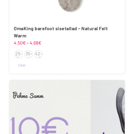
OmaKing barefoot sisetallad – Natural Felt
Warm
Hinnavahemik:
4.50
€
–
4.68
€
4.50€
25-
35-
42-
kuni
34
41
47
4.68€
Clear
Sellel
tootel
on
mitu
varianti.
Valikuid
saab
teha
tootelehel.