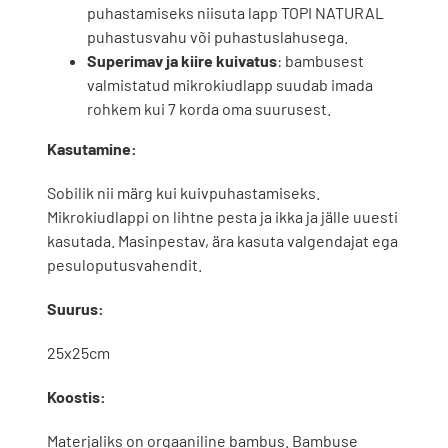
puhastamiseks niisuta lapp TOPI NATURAL
puhastusvahu või puhastuslahusega.
Superimav ja kiire kuivatus
: bambusest
valmistatud mikrokiudlapp suudab imada
rohkem kui 7 korda oma suurusest.
Kasutamine:
Sobilik nii märg kui kuivpuhastamiseks.
Mikrokiudlappi on lihtne pesta ja ikka ja jälle uuesti
kasutada. Masinpestav, ära kasuta valgendajat ega
pesuloputusvahendit.
Suurus:
25x25cm
Koostis:
Materjaliks on orgaaniline bambus. Bambuse