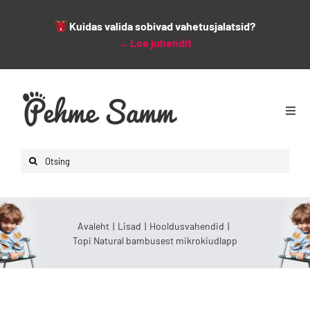
Kuidas valida sobivad vahetusjalatsid?
→
Loe juhendit
Skip
to
content
Togg
Navi
Avaleht
Search
Lapsed
for:
Naised
Mehed
Avaleht
Lisad
Hooldusvahendid
Topi Natural bambusest mikrokiudlapp
Lisad
Leiunurk
Varsti saabumas