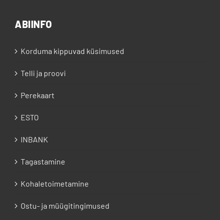
ABIINFO
Korduma kippuvad küsimused
Telli ja proovi
Perekaart
ESTO
INBANK
Tagastamine
Kohaletoimetamine
Ostu- ja müügitingimused