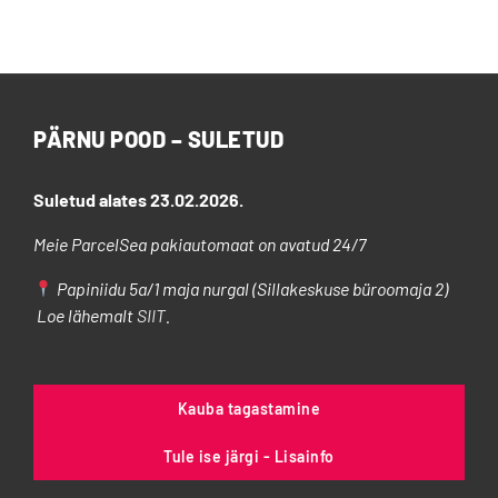
on
mitu
varianti.
Valikuid
saab
PÄRNU POOD – SULETUD
teha
tootelehel.
Suletud alates 23.02.2026.
Meie ParcelSea pakiautomaat on avatud 24/7
Papiniidu 5a/1 maja nurgal (Sillakeskuse büroomaja 2)
Loe lähemalt
SIIT
.
Kauba tagastamine
Tule ise järgi - Lisainfo