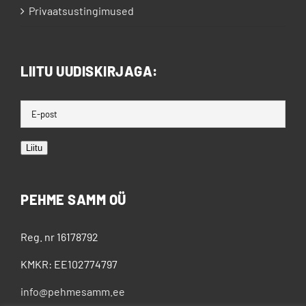
Privaatsustingimused
LIITU UUDISKIRJAGA:
Liitu
PEHME SAMM OÜ
Reg. nr 16178792
KMKR: EE102774797
info@pehmesamm.ee