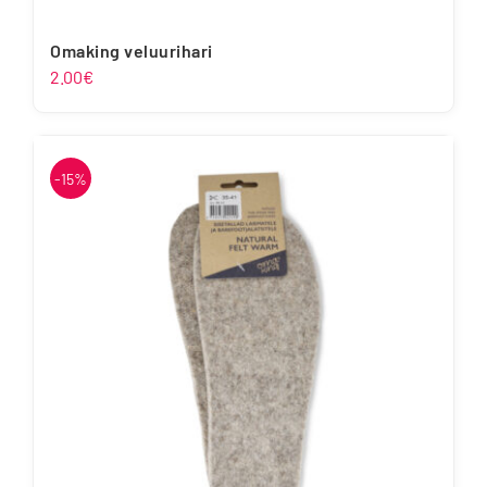
Omaking veluurihari
2.00
€
-15%