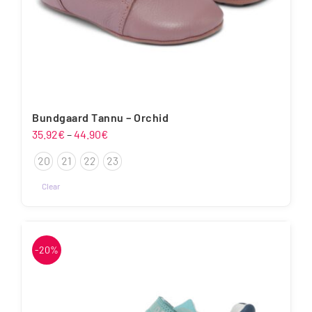
Bundgaard Tannu – Orchid
Hinnavahemik:
35.92
€
–
44.90
€
35.92€
20
21
22
23
kuni
44.90€
Clear
Sellel
tootel
on
-20%
mitu
varianti.
Valikuid
saab