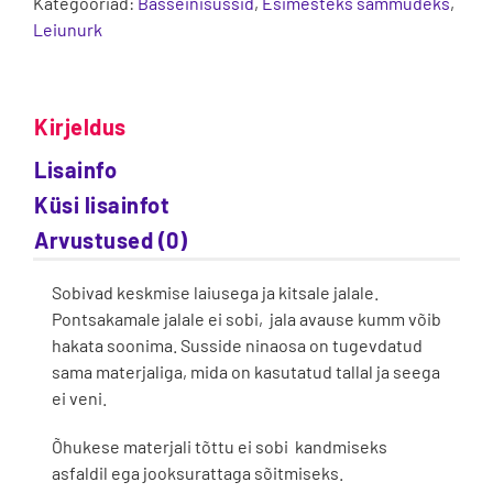
Kategooriad:
Basseinisussid
,
Esimesteks sammudeks
,
Leiunurk
Kirjeldus
Lisainfo
Küsi lisainfot
Arvustused (0)
Sobivad keskmise laiusega ja kitsale jalale.
Pontsakamale jalale ei sobi, jala avause kumm võib
hakata soonima. Susside ninaosa on tugevdatud
sama materjaliga, mida on kasutatud tallal ja seega
ei veni.
Õhukese materjali tõttu ei sobi kandmiseks
asfaldil ega jooksurattaga sõitmiseks.