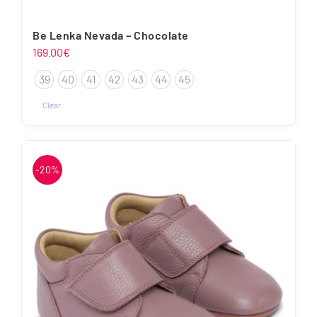
Be Lenka Nevada – Chocolate
169.00
€
39
40
41
42
43
44
45
Clear
-20%