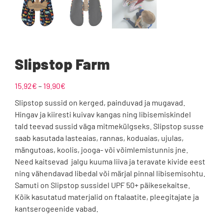
Slipstop Farm
Hinnavahemik:
15.92
€
–
19.90
€
15.92€
Slipstop sussid on kerged, painduvad ja mugavad.
kuni
Hingav ja kiiresti kuivav kangas ning libisemiskindel
19.90€
tald teevad sussid väga mitmekülgseks. Slipstop susse
saab kasutada lasteaias, rannas, koduaias, ujulas,
mängutoas, koolis, jooga- või võimlemistunnis jne.
Need kaitsevad jalgu kuuma liiva ja teravate kivide eest
ning vähendavad libedal või märjal pinnal libisemisohtu.
Samuti on Slipstop sussidel UPF 50+ päikesekaitse.
Kõik kasutatud materjalid on ftalaatite, pleegitajate ja
kantserogeenide vabad.