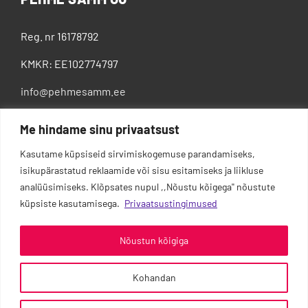
Reg. nr 16178792
KMKR: EE102774797
info@pehmesamm.ee
+372 5802 4300
Me hindame sinu privaatsust
Kasutame küpsiseid sirvimiskogemuse parandamiseks,
isikupärastatud reklaamide või sisu esitamiseks ja liikluse
analüüsimiseks. Klõpsates nupul ,,Nõustu kõigega'' nõustute
küpsiste kasutamisega.
Privaatsustingimused
Nõustun kõigiga
Kohandan
0