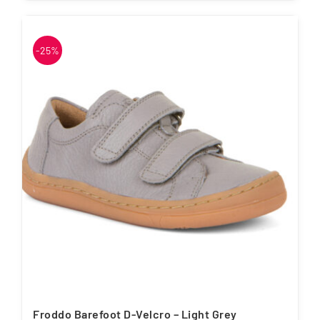
tootel
on
mitu
-25%
varianti.
Valikuid
saab
teha
tootelehel.
Froddo Barefoot D-Velcro – Light Grey