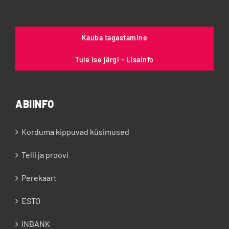
Kauba tagastamine
Tule ise järgi - Lisainfo
ABIINFO
Korduma kippuvad küsimused
Telli ja proovi
Perekaart
ESTO
INBANK