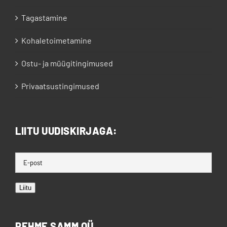
Tagastamine
Kohaletoimetamine
Ostu- ja müügitingimused
Privaatsustingimused
LIITU UUDISKIRJAGA:
Liitu
PEHME SAMM OÜ