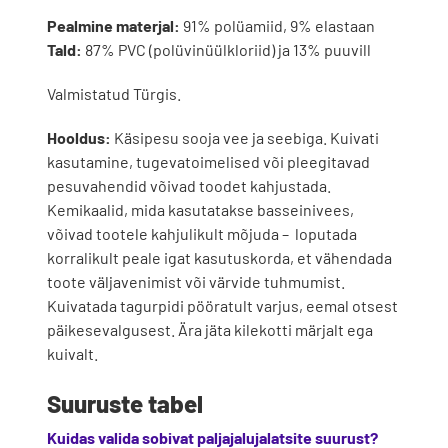
Pealmine materjal:
91% polüamiid, 9% elastaan
Tald:
87% PVC (polüvinüülkloriid) ja 13% puuvill
Valmistatud Türgis.
Hooldus:
Käsipesu sooja vee ja seebiga. Kuivati
kasutamine, tugevatoimelised või pleegitavad
pesuvahendid võivad toodet kahjustada.
Kemikaalid, mida kasutatakse basseinivees,
võivad tootele kahjulikult mõjuda – loputada
korralikult peale igat kasutuskorda, et vähendada
toote väljavenimist või värvide tuhmumist.
Kuivatada tagurpidi pööratult varjus, eemal otsest
päikesevalgusest. Ära jäta kilekotti märjalt ega
kuivalt.
Suuruste tabel
Kuidas valida sobivat paljajalujalatsite suurust?