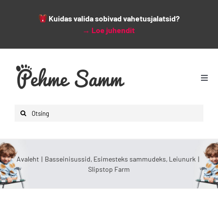
Kuidas valida sobivad vahetusjalatsid?
→
Loe juhendit
Skip
to
content
Togg
Navi
Avaleht
Search
Lapsed
for:
Naised
Mehed
Avaleht
Basseinisussid
Esimesteks sammudeks
Leiunurk
Slipstop Farm
Lisad
Leiunurk
Varsti saabumas