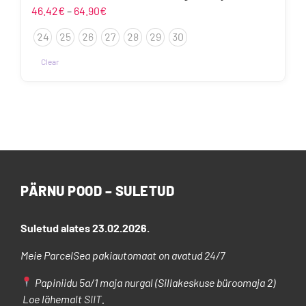
Hinnavahemik:
46.42
€
–
64.90
€
46.42€
24
25
26
27
28
29
30
kuni
64.90€
Clear
PÄRNU POOD – SULETUD
Suletud alates 23.02.2026.
Meie ParcelSea pakiautomaat on avatud 24/7
Papiniidu 5a/1 maja nurgal (Sillakeskuse büroomaja 2)
Loe lähemalt
SIIT
.