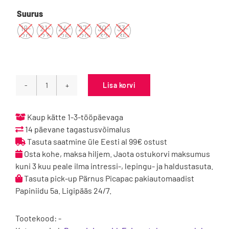

Suurus
18-
21-
24-
27-
30-
33-
20
23
26
29
32
35
Lisa korvi
Slipstop
Farm
kogus
Kaup kätte 1-3-tööpäevaga
14 päevane tagastusvõimalus
Tasuta saatmine üle Eesti al 99€ ostust
Osta kohe, maksa hiljem. Jaota ostukorvi maksumus
kuni 3 kuu peale ilma intressi-, lepingu- ja haldustasuta.
Tasuta pick-up Pärnus Picapac pakiautomaadist
Papiniidu 5a. Ligipääs 24/7.
Tootekood:
-