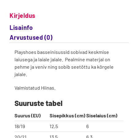
Kirjeldus
Lisainfo
Arvustused (0)
Playshoes basseinisussid sobivad keskmise
laiusega ja laiale jalale. Pealmine materjal on
pehme ja veniv ning sobib seetõttu ka kõrgele
jalale.
Valmistatud Hiinas.
Suuruste tabel
Suurus (EU)
Sisepikkus (cm)
Siselaius (cm)
18/19
12,5
6
20/21
13,5
6,3