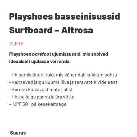
Playshoes basseinisussid
Surfboard – Altrosa
14.90
€
Playshoes
barefoot
ujumissussid, mis sobivad
ideaalselt ujulasse või randa.
– libisemiskindel tald, mis vähendab kukkumisohtu
– kaitsevad jalgu kuuma liiva ja teravate kivide eest
– kiiresti kuivavast materjalist
– lihtne jalga panna ja ära võtta
– UPF 50+ päikesekaitsega

Suurus