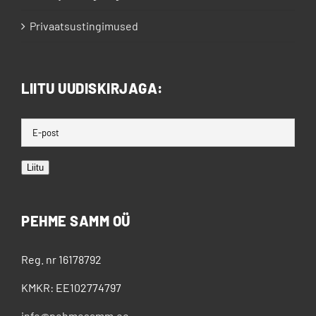
Privaatsustingimused
LIITU UUDISKIRJAGA:
Liitu
PEHME SAMM OÜ
Reg. nr 16178792
KMKR: EE102774797
info@pehmesamm.ee