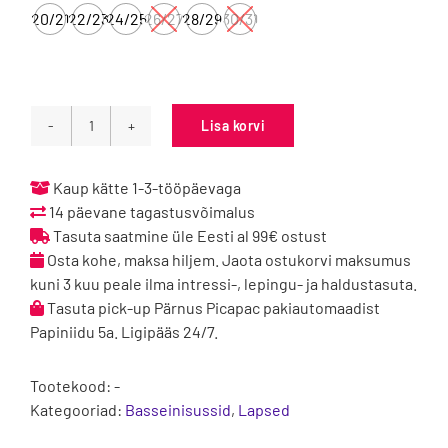
20/21
22/23
24/25
26/27
28/29
30/31
Lisa korvi
Playshoes
basseinisussid
Surfboard
Kaup kätte 1-3-tööpäevaga
-
14 päevane tagastusvõimalus
Altrosa
Tasuta saatmine üle Eesti al 99€ ostust
kogus
Osta kohe, maksa hiljem. Jaota ostukorvi maksumus
kuni 3 kuu peale ilma intressi-, lepingu- ja haldustasuta.
Tasuta pick-up Pärnus Picapac pakiautomaadist
Papiniidu 5a. Ligipääs 24/7.
Tootekood:
-
Kategooriad:
Basseinisussid
,
Lapsed