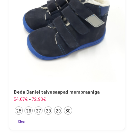
saab
teha
tootelehel.
Beda Daniel talvesaapad membraaniga
Hinnavahemik:
54.67
€
–
72.90
€
54.67€
25
26
27
28
29
30
kuni
72.90€
Clear
Sellel