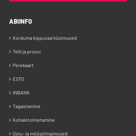
ABIINFO
Korduma kippuvad küsimused
Telli ja proovi
Perekaart
ESTO
INBANK
Tagastamine
Kohaletoimetamine
Ostu- ja müügitingimused