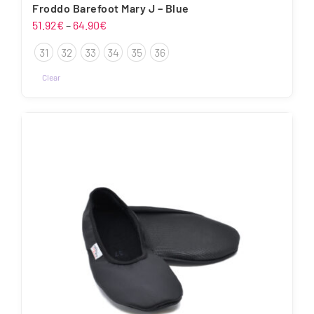
Froddo Barefoot Mary J – Blue
Hinnavahemik:
51.92
€
–
64.90
€
51.92€
31
32
33
34
35
36
kuni
64.90€
Clear
Sellel
tootel
on
mitu
varianti.
Valikuid
saab
teha
tootelehel.