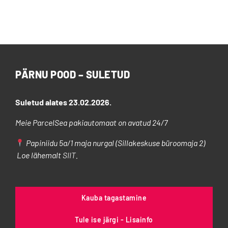
tootel
on
mitu
varianti.
Valikuid
saab
PÄRNU POOD – SULETUD
teha
tootelehel.
Suletud alates 23.02.2026.
Meie ParcelSea pakiautomaat on avatud 24/7
Papiniidu 5a/1 maja nurgal (Sillakeskuse büroomaja 2)
Loe lähemalt
SIIT
.
Kauba tagastamine
Tule ise järgi - Lisainfo