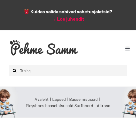
Kuidas valida sobivad vahetusjalatsid?
→
Loe juhendit
Skip
to
content
Togg
Navi
Avaleht
Search
Lapsed
for:
Naised
Mehed
Avaleht
Lapsed
Basseinisussid
Playshoes basseinisussid Surfboard – Altrosa
Lisad
Leiunurk
Varsti saabumas