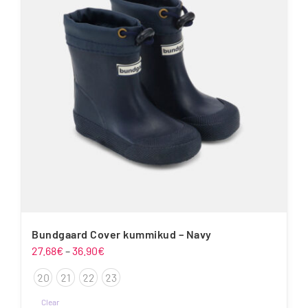
Bundgaard Cover kummikud – Navy
Hinnavahemik:
27.68
€
–
36.90
€
27.68€
20
21
22
23
kuni
36.90€
Clear