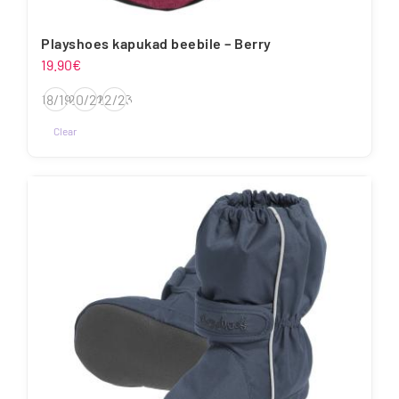
Playshoes kapukad beebile – Berry
19.90
€
18/19
20/21
22/23
Clear
Sellel
tootel
on
mitu
varianti.
Valikuid
saab
teha
tootelehel.