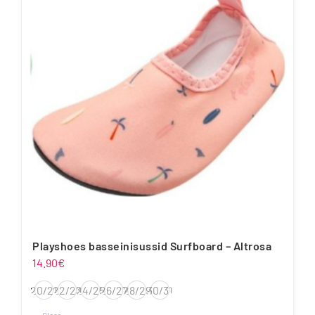
varianti.
Valikuid
saab
teha
tootelehel.
Playshoes basseinisussid Surfboard – Altrosa
14.90
€
20/21
22/23
24/25
26/27
28/29
30/31