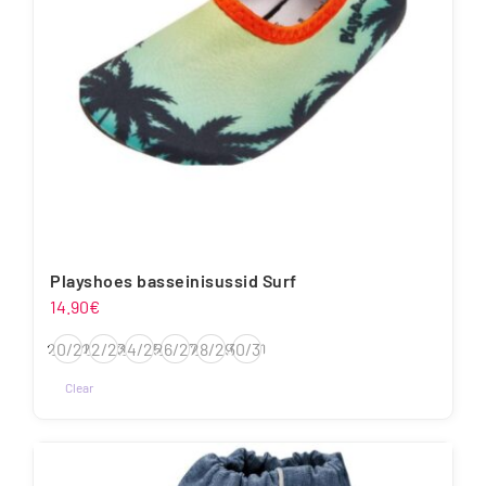
tootelehel.
Playshoes basseinisussid Surf
14.90
€
20/21
22/23
24/25
26/27
28/29
30/31
Clear
Sellel
tootel
on