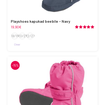
Playshoes kapukad beebile – Navy
19.90
€
Hinnanguga
18/19
20/21
22/23
5.00
/ 5
Clear
Sellel
tootel
on
-15%
mitu
varianti.
Valikuid
saab
teha
tootelehel.