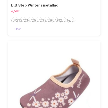
D.D.Step Winter sisetallad
3.50
€
20/21
22/23
24/25
26/27
28/29
30/31
32/33
34/35
Clear
Sellel
tootel
on
mitu
varianti.
Valikuid
saab
teha
tootelehel.