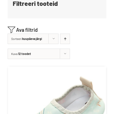
Filtreeri tooteid
Blogi
Kontakt
Ava filtrid
Brändid
Sorteeri
kuupäeva järgi
Kuva
12 toodet