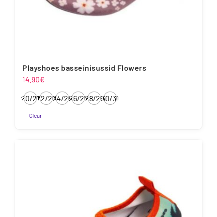
Playshoes basseinisussid Flowers
14.90
€
20/21
22/23
24/25
26/27
28/29
30/31
Clear
Sellel
tootel
on
mitu
varianti.
Valikuid
saab
teha