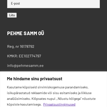
Liitu
PEHME SAMM OÜ
Reg. nr 16178792
KMKR: EE102774797
info@pehmesamm.ee
+372 5802 4300
Me hindame sinu privaatsust
Kasutame küpsiseid sirvimiskogemuse parandamiseks,
isikupärastatud reklaamide või sisu esitamiseks ja liikluse
analüüsimiseks. Klõpsates nupul ,,Nõustu kõigega'' nõustute
küpsiste kasutamisega.
Privaatsustingimused