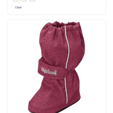
Clear
Sellel
tootel
on
mitu
varianti.
Valikuid
saab
teha
tootelehel.