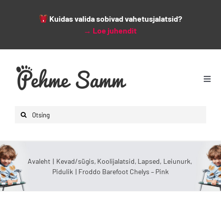
Kuidas valida sobivad vahetusjalatsid?
→
Loe juhendit
Skip
to
content
Togg
Navi
Avaleht
Search
Lapsed
for:
Naised
Mehed
Avaleht
Kevad/sügis
Koolijalatsid
Lapsed
Leiunurk
Pidulik
Froddo Barefoot Chelys – Pink
Lisad
Leiunurk
Varsti saabumas