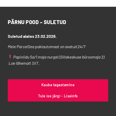
PÄRNU POOD – SULETUD
Suletud alates 23.02.2026.
Meie ParcelSea pakiautomaat on avatud 24/7
Papiniidu 5a/1 maja nurgal (Sillakeskuse büroomaja 2)
Loe lähemalt
SIIT
.
Kauba tagastamine
Tule ise järgi - Lisainfo