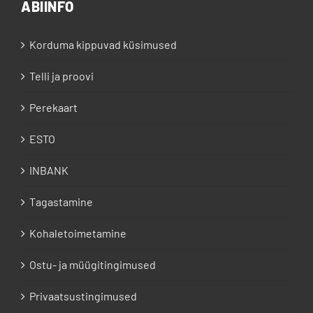
ABIINFO
Korduma kippuvad küsimused
Telli ja proovi
Perekaart
ESTO
INBANK
Tagastamine
Kohaletoimetamine
Ostu- ja müügitingimused
Privaatsustingimused