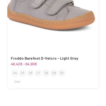
Froddo Barefoot D-Velcro – Light Grey
Hinnavahemik:
46.42
€
–
64.90
€
46.42€
24
25
26
27
28
29
30
kuni
64.90€
Clear