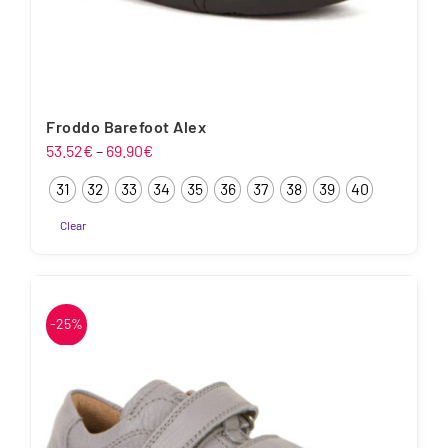
Froddo Barefoot Alex
Hinnavahemik:
53.52
€
–
69.90
€
53.52€
31
32
33
34
35
36
37
38
39
40
kuni
69.90€
Clear
-25%