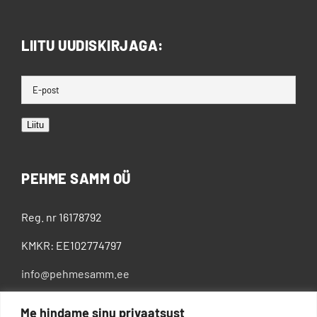
LIITU UUDISKIRJAGA:
Liitu
PEHME SAMM OÜ
Reg. nr 16178792
KMKR: EE102774797
info@pehmesamm.ee
+372 5802 4300
Me hindame sinu privaatsust