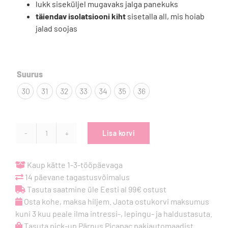
lukk siseküljel mugavaks jalga panekuks
täiendav isolatsiooni kiht
sisetalla all, mis hoiab
jalad soojas

Suurus
30
31
32
33
34
35
36
Lisa korvi
Froddo
Barefoot
Chelys
Kaup kätte 1-3-tööpäevaga
-
14 päevane tagastusvõimalus
Pink
Tasuta saatmine üle Eesti al 99€ ostust
kogus
Osta kohe, maksa hiljem. Jaota ostukorvi maksumus
kuni 3 kuu peale ilma intressi-, lepingu- ja haldustasuta.
Tasuta pick-up Pärnus Picapac pakiautomaadist