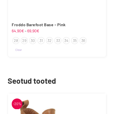
Froddo Barefoot Base – Pink
Hinnavahemik:
64.90
€
–
69.90
€
64.90€
28
29
30
31
32
33
34
35
36
kuni
69.90€
Clear
Sellel
tootel
on
mitu
Seotud tooted
varianti.
Valikuid
saab
teha
-20%
tootelehel.