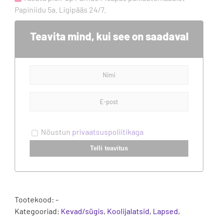
Papiniidu 5a. Ligipääs 24/7.
Teavita mind, kui see on saadaval
Nõustun
privaatsuspoliitikaga
Telli teavitus
Tootekood:
-
Kategooriad:
Kevad/sügis
,
Koolijalatsid
,
Lapsed
,