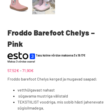
Froddo Barefoot Chelys –
Pink
Tasu kolme võrdse maksena 3 x
19.17
€
Hinnavahemik:
57.52
€
–
71.90
€
57.52€
Froddo barefoot Chelys kerged ja mugavad saapad:
kuni
71.90€
vetthülgavast nahast
sügavama mustriga välistald
TEKSTIILIST voodriga, mis sobib hästi jahenevate
sügisilmadega.