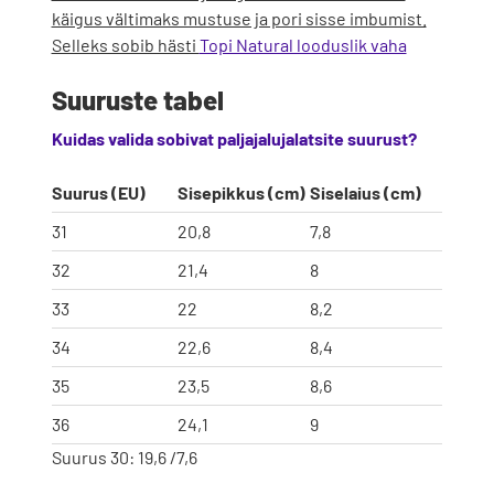
käigus vältimaks mustuse ja pori sisse imbumist.
Selleks sobib hästi
Topi Natural looduslik vaha
Suuruste tabel
Kuidas valida sobivat paljajalujalatsite suurust?
Suurus (EU)
Sisepikkus (cm)
Siselaius (cm)
31
20,8
7,8
32
21,4
8
33
22
8,2
34
22,6
8,4
35
23,5
8,6
36
24,1
9
Suurus 30: 19,6 /7,6