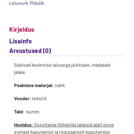
Leiunurk
,
Pidulik
Kirjeldus
Lisainfo
Arvustused (0)
Sobivad keskmise laiusega ja kitsale, madalale
jalale.
Pealmine materjal:
nahk
Vooder:
tekstiil
Tald:
kumm
Hooldus:
Soovitame töödelda jalatsid alati enne
esmast kasutamist ja regulaarselt kasutamise