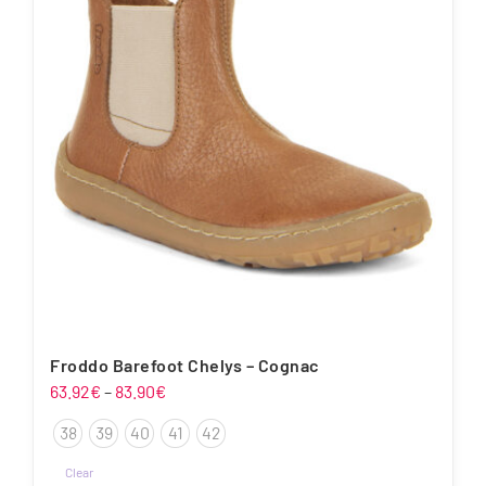
Froddo Barefoot Chelys – Cognac
Hinnavahemik:
63.92
€
–
83.90
€
63.92€
38
39
40
41
42
kuni
83.90€
Clear