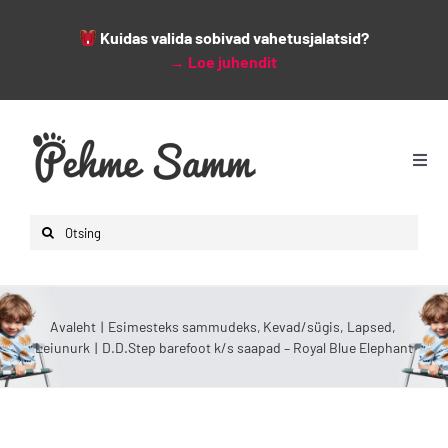
Kuidas valida sobivad vahetusjalatsid?
→
Loe juhendit
Skip
to
content
Togg
Navi
Avaleht
Search
Lapsed
for:
Naised
Mehed
Avaleht
Esimesteks sammudeks
Kevad/sügis
Lapsed
Leiunurk
D.D.Step barefoot k/s saapad – Royal Blue Elephant
Lisad
Leiunurk
Varsti saabumas