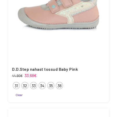
tootelehel.
D.D.Step nahast tossud Baby Pink
Algne
Praegune
33.68
€
44.90
€
hind
hind
31
32
33
34
35
36
oli:
on:
44.90€.
33.68€.
Clear
Sellel
tootel
on