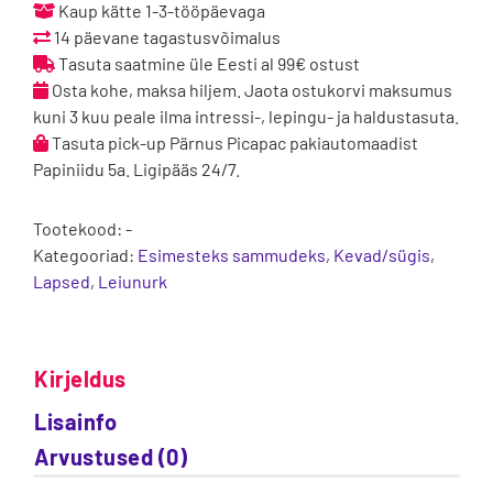
k/s
Kaup kätte 1-3-tööpäevaga
saapad
14 päevane tagastusvõimalus
-
Tasuta saatmine üle Eesti al 99€ ostust
Royal
Osta kohe, maksa hiljem. Jaota ostukorvi maksumus
Blue
kuni 3 kuu peale ilma intressi-, lepingu- ja haldustasuta.
Elephant
Tasuta pick-up Pärnus Picapac pakiautomaadist
kogus
Papiniidu 5a. Ligipääs 24/7.
Tootekood:
-
Kategooriad:
Esimesteks sammudeks
,
Kevad/sügis
,
Lapsed
,
Leiunurk
Kirjeldus
Lisainfo
Arvustused (0)