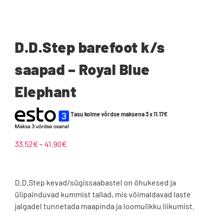
D.D.Step barefoot k/s
saapad – Royal Blue
Elephant
Tasu kolme võrdse maksena 3 x
11.17
€
Hinnavahemik:
33.52
€
–
41.90
€
33.52€
kuni
41.90€
D.D.Step kevad/sügissaabastel on õhukesed ja
ülipainduvad kummist tallad, mis võimaldavad laste
jalgadel tunnetada maapinda ja loomulikku liikumist.