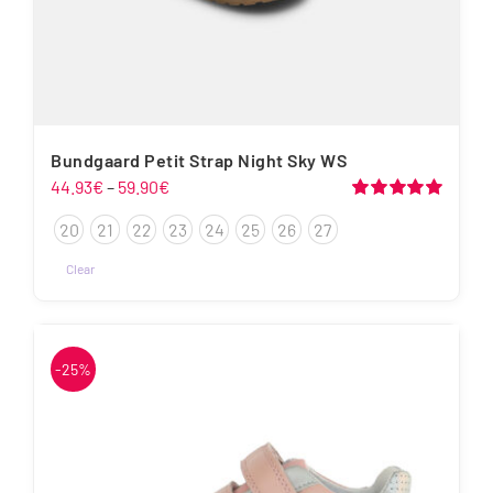
Bundgaard Petit Strap Night Sky WS
Hinnavahemik:
44.93
€
–
59.90
€
44.93€
Hinnanguga
20
21
22
23
24
25
26
27
5.00
/ 5
kuni
59.90€
Clear
Sellel
tootel
on
-25%
mitu
varianti.
Valikuid
saab
teha