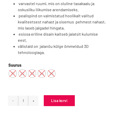
varvastel ruumi, mis on oluline tasakaalu ja
oskusliku liikumise arendamiseks.
pealispind on valmistatud hoolikalt valitud
kvaliteetsest nahast ja sisemus pehmest nahast,
mis laseb jalgadel hingata.
esiosa eriline disain kaitseb jalatsit kulumise
eest.
välistald on jalanõu külge õmmeldud 3D
tehnoloogiaga.

Suurus
21
22
23
24
25
Lisa korvi
D.D.Step
barefoot