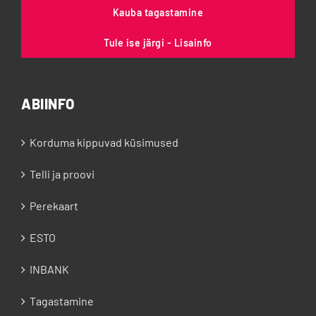
Kauba tagastamine
Tule ise järgi - Lisainfo
ABIINFO
Korduma kippuvad küsimused
Telli ja proovi
Perekaart
ESTO
INBANK
Tagastamine