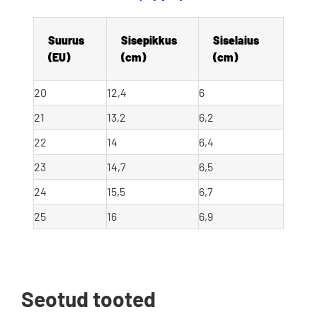
Suurus 
Sisepikkus 
Siselaius 
(EU)
(cm)
(cm)
20
12,4
6
21
13,2
6,2
22
14
6,4
23
14,7
6,5
24
15,5
6,7
25
16
6,9
Seotud tooted