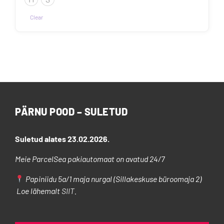
Clear
Sellel
tootel
on
mitu
varianti.
Valikuid
saab
PÄRNU POOD – SULETUD
teha
tootelehel.
Suletud alates 23.02.2026.
Meie ParcelSea pakiautomaat on avatud 24/7
Papiniidu 5a/1 maja nurgal (Sillakeskuse büroomaja 2)
Loe lähemalt
SIIT
.