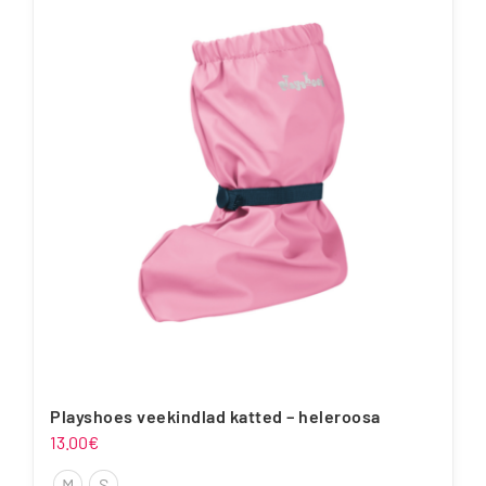
mitu
varianti.
Valikuid
saab
teha
tootelehel.
Playshoes veekindlad katted – heleroosa
13.00
€
M
S