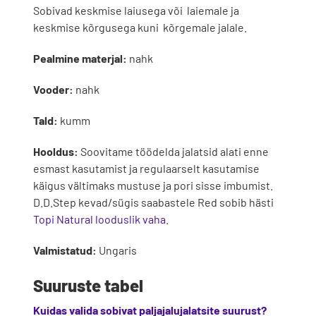
Sobivad keskmise laiusega või laiemale ja
keskmise kõrgusega kuni kõrgemale jalale.
Pealmine materjal:
nahk
Vooder:
nahk
Tald:
kumm
Hooldus:
Soovitame töödelda jalatsid alati enne
esmast kasutamist ja regulaarselt kasutamise
käigus vältimaks mustuse ja pori sisse imbumist.
D.D.Step kevad/sügis saabastele Red sobib hästi
Topi Natural looduslik vaha
.
Valmistatud:
Ungaris
Suuruste tabel
Kuidas valida sobivat paljajalujalatsite suurust?