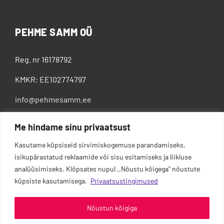
PEHME SAMM OÜ
Reg. nr 16178792
KMKR: EE102774797
info@pehmesamm.ee
+372 5802 4300
Me hindame sinu privaatsust
Kasutame küpsiseid sirvimiskogemuse parandamiseks,
isikupärastatud reklaamide või sisu esitamiseks ja liikluse
analüüsimiseks. Klõpsates nupul ,,Nõustu kõigega'' nõustute
küpsiste kasutamisega.
Privaatsustingimused
Nõustun kõigiga