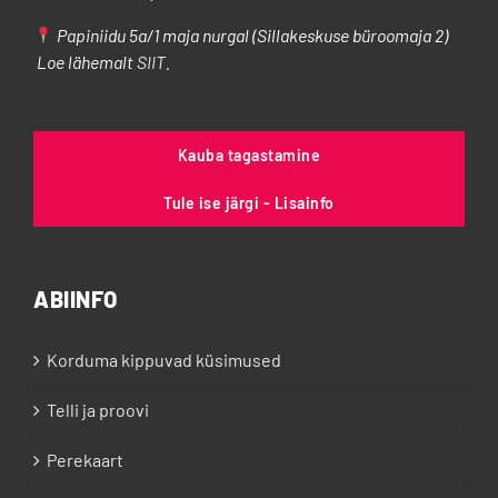
Papiniidu 5a/1 maja nurgal (Sillakeskuse büroomaja 2)
Loe lähemalt
SIIT
.
Kauba tagastamine
Tule ise järgi - Lisainfo
ABIINFO
Korduma kippuvad küsimused
Telli ja proovi
Perekaart