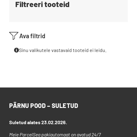
Filtreeri tooteid
Blogi
Kontakt
Ava filtrid
Brändid
Sinu valikutele vastavaid tooteid ei leidu.
PÄRNU POOD – SULETUD
Suletud alates 23.02.2026.
Meie ParcelSea pakiautomaat on avatud 24/7