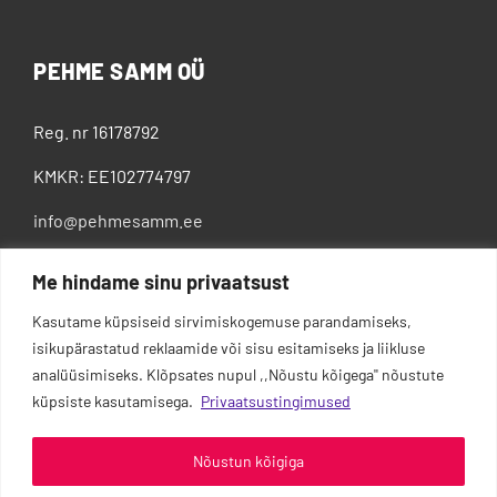
PEHME SAMM OÜ
Reg. nr 16178792
KMKR: EE102774797
info@pehmesamm.ee
+372 5802 4300
Me hindame sinu privaatsust
Kasutame küpsiseid sirvimiskogemuse parandamiseks,
isikupärastatud reklaamide või sisu esitamiseks ja liikluse
analüüsimiseks. Klõpsates nupul ,,Nõustu kõigega'' nõustute
küpsiste kasutamisega.
Privaatsustingimused
Nõustun kõigiga