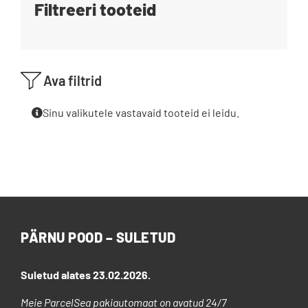
Filtreeri tooteid
Blogi
Kontakt
Ava filtrid
Brändid
Sinu valikutele vastavaid tooteid ei leidu.
PÄRNU POOD – SULETUD
Suletud alates 23.02.2026.
Meie ParcelSea pakiautomaat on avatud 24/7