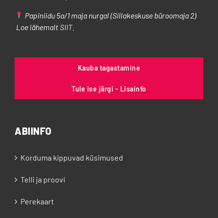
Papiniidu 5a/1 maja nurgal (Sillakeskuse büroomaja 2)
Loe lähemalt
SIIT
.
Kauba tagastamine
Tule ise järgi - Lisainfo
ABIINFO
Korduma kippuvad küsimused
Telli ja proovi
Perekaart