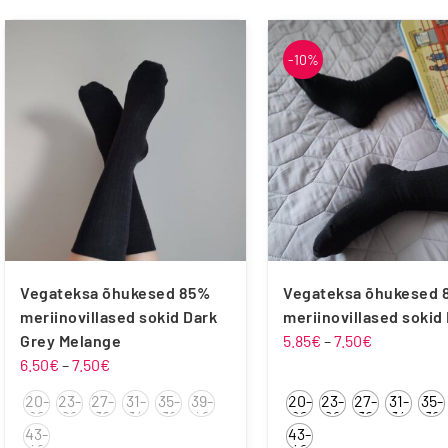
-10%
Froddo
Liliputi
Playshoes
Raweks
Vegateksa õhukesed 85%
Vegateksa õhukesed 
meriinovillased sokid Dark
meriinovillased sokid
Hinnavahe
Grey Melange
5.85
€
–
7.50
€
Hinnavahemik:
5.85€
6.50
€
–
7.50
€
Vegateksa
6.50€
kuni
20-
23-
27-
31-
35-
39-
20-
23-
27-
31-
35-
kuni
7.50€
22
26
30
34
38
42
22
26
30
34
38
43-
43-
7.50€