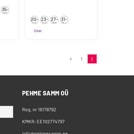
kuni
35-
5.90€
38
20-
23-
27-
31-
22
26
30
34
Clear
Sellel
tootel
on
1
2
mitu
varianti.
Valikuid
saab
teha
PEHME SAMM OÜ
tootelehel.
Reg. nr 16178792
KMKR: EE102774797
info@pehmesamm.ee