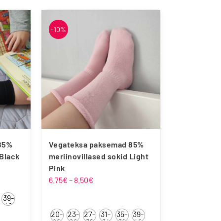
-10%
OmaKing
Reima
85%
Vegateksa paksemad 85%
 Black
meriinovillased sokid Light
mik:
Pink
Hinnavahemik:
6.75
€
–
8.50
€
6.75€
39-
kuni
42
20-
23-
27-
31-
35-
39-
8.50€