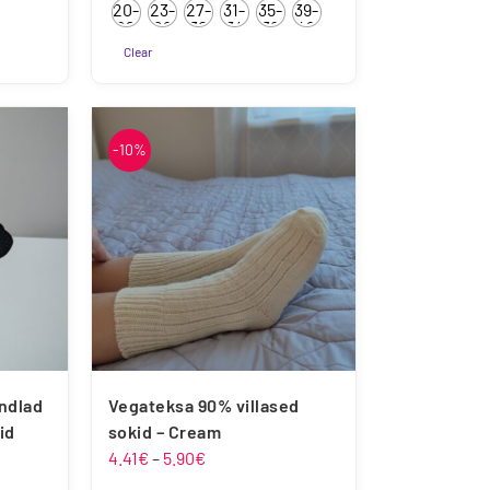
20-
23-
27-
31-
35-
39-
5.00
/ 5
kuni
22
26
30
34
38
42
7.50€
Clear
Sellel
tootel
on
-10%
mitu
varianti.
Valikuid
saab
teha
tootelehel.
indlad
Vegateksa 90% villased
id
sokid – Cream
Hinnavahemik:
4.41
€
–
5.90
€
mik:
4.41€