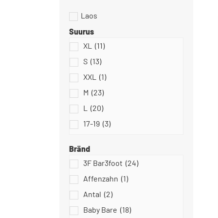
Suurus
XL
(11)
Dodo Shoes
S
(13)
XXL
(1)
M
(23)
L
(20)
Slipstop
17-19
(3)
18-20
(5)
Bränd
18
(0)
3F Bar3foot
(24)
18/19
(10)
Affenzahn
(1)
Stitch & Walk
19
(17)
Antal
(2)
20/21
(18)
Baby Bare
(18)
20
(49)