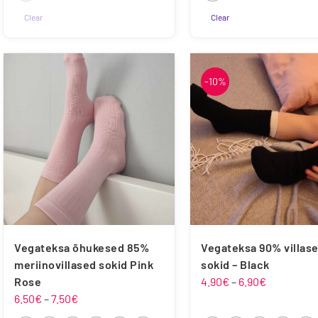
46
46
Clear
Clear
Sellel
Sellel
tootel
tootel
on
on
-10%
mitu
mitu
varianti.
varianti.
Valikuid
Valikuid
saab
saab
teha
teha
tootelehel.
tootelehel.
Vegateksa õhukesed 85%
Vegateksa 90% villas
meriinovillased sokid Pink
sokid – Black
Hinnavahe
Rose
4.90
€
–
6.90
€
Hinnavahemik:
4.90€
6.50
€
–
7.50
€
6.50€
kuni