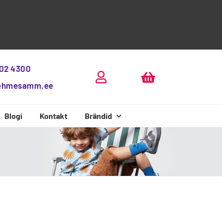
802 4300
ehmesamm.ee
Blogi
Kontakt
Brändid
Beda Boty
D.D.Step