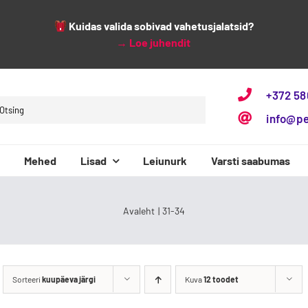
Kuidas valida sobivad vahetusjalatsid?
→
Loe juhendit
+372 5
h
info@p
Mehed
Lisad
Leiunurk
Varsti saabumas
3F Bar3foot
Baby Bare
Avaleht
31-34
Sorteeri
kuupäeva järgi
Kuva
12 toodet
Beppi
Bundgaard