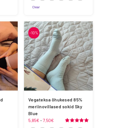
22
26
30
34
38
42
Clear
Sellel
tootel
on
-10%
mitu
varianti.
Valikuid
saab
teha
tootelehel.
ed
Vegateksa õhukesed 85%
meriinovillased sokid Sky
mik:
Blue
Hinnavahemik:
5.85
€
–
7.50
€
5.85€
Hinnanguga