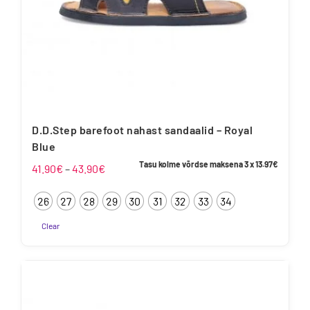
D.D.Step barefoot nahast sandaalid – Royal
Blue
Tasu kolme võrdse maksena 3 x
13.97
€
Hinnavahemik:
41.90
€
–
43.90
€
41.90€
26
27
28
29
30
31
32
33
34
kuni
43.90€
Clear
Sellel
tootel
on
mitu
varianti.