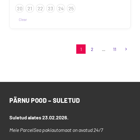
20
21
22
23
24
25
Clear
Sellel
tootel
on
1
2
…
11
mitu
varianti.
Valikuid
saab
teha
tootelehel.
PÄRNU POOD – SULETUD
Suletud alates 23.02.2026.
Meie ParcelSea pakiautomaat on avatud 24/7