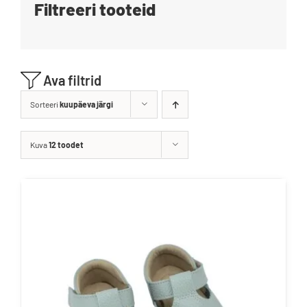
Filtreeri tooteid
Blogi
Kontakt
Ava filtrid
Brändid
Sorteeri
kuupäeva järgi
Kuva
12 toodet