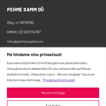
PEHME SAMM OÜ
Reg. nr 16178792
KMKR: EE102774797
info@pehmesamm.ee
+372 5802 4300
Me hindame sinu privaatsust
Kasutame küpsiseid sirvimiskogemuse parandamiseks,
isikupärastatud reklaamide või sisu esitamiseks ja liikluse
analüüsimiseks. Klõpsates nupul ,,Nõustu kõigega'' nõustute
küpsiste kasutamisega.
Privaatsustingimused
Nõustun kõigiga
Kohandan