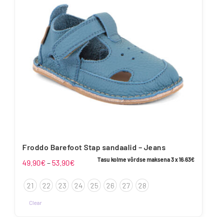
saab
teha
tootelehel.
Froddo Barefoot Stap sandaalid – Jeans
Tasu kolme võrdse maksena 3 x
16.63
€
Hinnavahemik:
49.90
€
–
53.90
€
49.90€
21
22
23
24
25
26
27
28
kuni
53.90€
Clear
Sellel