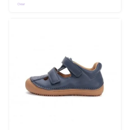
Clear
Sellel
tootel
on
mitu
varianti.
Valikuid
saab
teha
tootelehel.