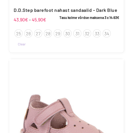
D.D.Step barefoot nahast sandaalid – Dark Blue
Tasu kolme võrdse maksena 3 x
14.63
€
Hinnavahemik:
43.90
€
–
45.90
€
43.90€
25
26
27
28
29
30
31
32
33
34
kuni
45.90€
Clear
Sellel
tootel
on
mitu
varianti.
Valikuid
saab
teha
tootelehel.