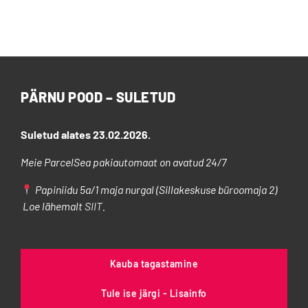
tootel
on
mitu
varianti.
Valikuid
saab
PÄRNU POOD – SULETUD
teha
tootelehel.
Suletud alates 23.02.2026.
Meie ParcelSea pakiautomaat on avatud 24/7
Papiniidu 5a/1 maja nurgal (Sillakeskuse büroomaja 2)
Loe lähemalt
SIIT
.
Kauba tagastamine
Tule ise järgi - Lisainfo