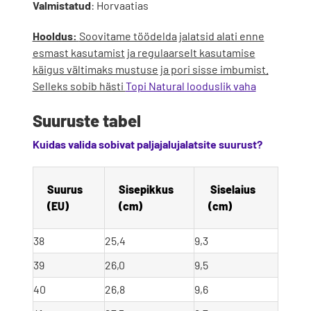
Valmistatud
: Horvaatias
Hooldus:
Soovitame töödelda jalatsid alati enne
esmast kasutamist ja regulaarselt kasutamise
käigus vältimaks mustuse ja pori sisse imbumist.
Selleks sobib hästi
Topi Natural looduslik vaha
Suuruste tabel
Kuidas valida sobivat paljajalujalatsite suurust?
Suurus 
Sisepikkus 
Siselaius 
(EU)
(cm)
(cm)
38
25,4
9,3
39
26,0
9,5
40
26,8
9,6