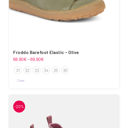
Froddo Barefoot Elastic – Olive
Hinnavahemik:
66.90
€
–
69.90
€
66.90€
31
32
33
34
35
36
kuni
69.90€
Clear
Sellel
tootel
on
-20%
mitu
varianti.
Valikuid