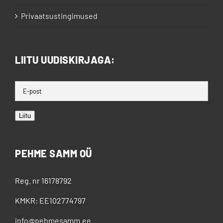
Privaatsustingimused
LIITU UUDISKIRJAGA:
Liitu
PEHME SAMM OÜ
Reg. nr 16178792
KMKR: EE102774797
info@pehmesamm.ee