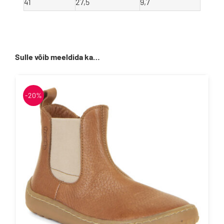
41
27,5
9,7
Sulle võib meeldida ka…
-20%