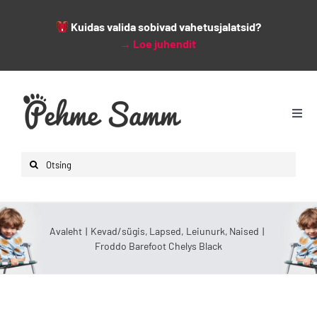
Kuidas valida sobivad vahetusjalatsid?
→
Loe juhendit
Skip
to
content
Togg
Navi
Avaleht
Search
Lapsed
for:
Naised
Mehed
Avaleht
Kevad/sügis
Lapsed
Leiunurk
Naised
Froddo Barefoot Chelys Black
Lisad
Leiunurk
Varsti saabumas