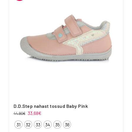
D.D.Step nahast tossud Baby Pink
Algne
Praegune
33.68
€
44.90
€
hind
hind
31
32
33
34
35
36
oli:
on: