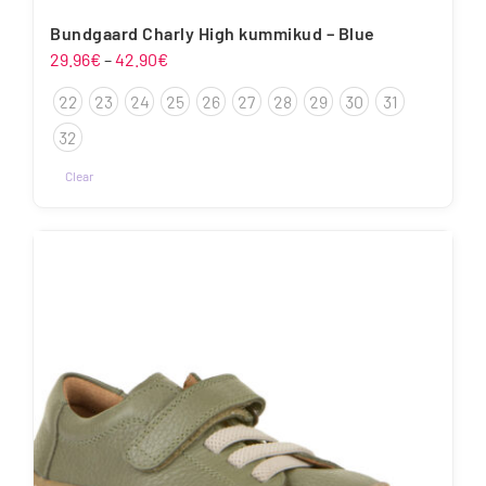
Bundgaard Charly High kummikud – Blue
Hinnavahemik:
29.96
€
–
42.90
€
29.96€
22
23
24
25
26
27
28
29
30
31
kuni
42.90€
32
Clear
Sellel
tootel
on
mitu
varianti.
Valikuid
saab
teha
tootelehel.