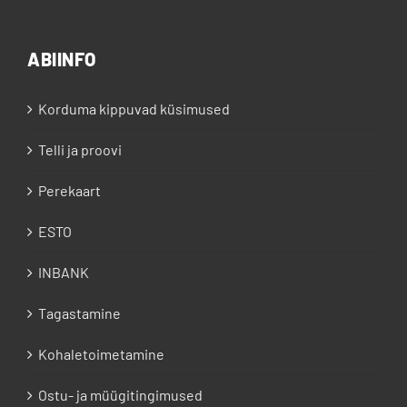
ABIINFO
Korduma kippuvad küsimused
Telli ja proovi
Perekaart
ESTO
INBANK
Tagastamine
Kohaletoimetamine
Ostu- ja müügitingimused