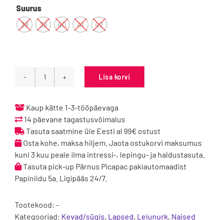

Suurus
38
39
40
41
42
Lisa korvi
Froddo
Barefoot
Chelys
Kaup kätte 1-3-tööpäevaga
Black
14 päevane tagastusvõimalus
kogus
Tasuta saatmine üle Eesti al 99€ ostust
Osta kohe, maksa hiljem. Jaota ostukorvi maksumus
kuni 3 kuu peale ilma intressi-, lepingu- ja haldustasuta.
Tasuta pick-up Pärnus Picapac pakiautomaadist
Papiniidu 5a. Ligipääs 24/7.
Tootekood:
-
Kategooriad:
Kevad/sügis
,
Lapsed
,
Leiunurk
,
Naised