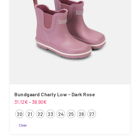
saab
teha
tootelehel.
Bundgaard Charly Low – Dark Rose
Hinnavahemik:
31.12
€
–
38.90
€
31.12€
20
21
22
23
24
25
26
27
kuni
38.90€
Clear
Sellel