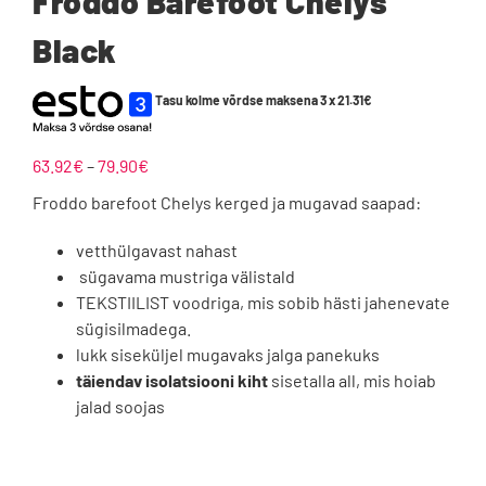
Froddo Barefoot Chelys
Black
Tasu kolme võrdse maksena 3 x
21.31
€
Hinnavahemik:
63.92
€
–
79.90
€
63.92€
Froddo barefoot Chelys kerged ja mugavad saapad:
kuni
79.90€
vetthülgavast nahast
sügavama mustriga välistald
TEKSTIILIST voodriga, mis sobib hästi jahenevate
sügisilmadega.
lukk siseküljel mugavaks jalga panekuks
täiendav isolatsiooni kiht
sisetalla all, mis hoiab
jalad soojas