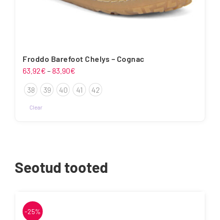
Froddo Barefoot Chelys – Cognac
Hinnavahemik:
63.92
€
–
83.90
€
63.92€
38
39
40
41
42
kuni
83.90€
Clear
Sellel
tootel
on
mitu
Seotud tooted
varianti.
Valikuid
saab
teha
-25%
tootelehel.