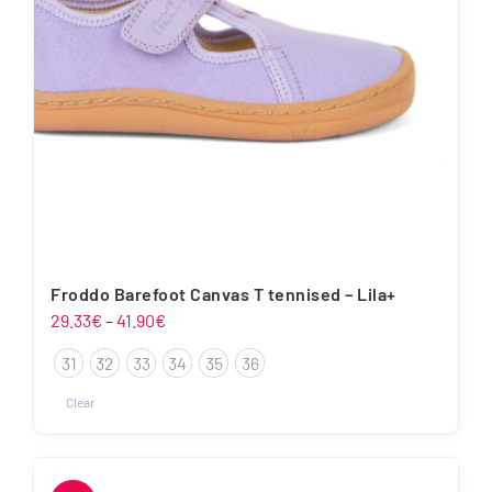
tootelehel.
Froddo Barefoot Canvas T tennised – Lila+
Hinnavahemik:
29.33
€
–
41.90
€
29.33€
31
32
33
34
35
36
kuni
41.90€
Clear
Sellel
tootel
on