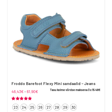
Valikuid
saab
teha
tootelehel.
Froddo Barefoot Flexy Mini sandaalid – Jeans
Tasu kolme võrdse maksena 3 x
15.48
€
Hinnavahemik:
46.43
€
–
61.90
€
46.43€
kuni
Hinnanguga
23
24
25
26
27
28
29
30
5.00
/ 5
61.90€