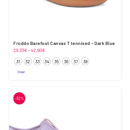
Froddo Barefoot Canvas T tennised – Dark Blue
Hinnavahemik:
29.33
€
–
42.90
€
29.33€
31
32
33
34
35
36
37
38
kuni
42.90€
Clear
Sellel
tootel
on
-32%
mitu
varianti.
Valikuid
saab
teha