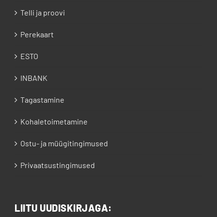
Telli ja proovi
Perekaart
ESTO
INBANK
Tagastamine
Kohaletoimetamine
Ostu- ja müügitingimused
Privaatsustingimused
LIITU UUDISKIRJAGA: