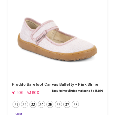
Valikuid
saab
teha
tootelehel.
Froddo Barefoot Canvas Balletty – Pink Shine
Tasu kolme võrdse maksena 3 x
13.97
€
Hinnavahemik:
41.90
€
–
43.90
€
41.90€
31
32
33
34
35
36
37
38
kuni
43.90€
Clear