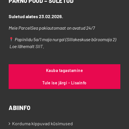
PÄRNU POOD – SULETUD
Suletud alates 23.02.2026.
Meie ParcelSea pakiautomaat on avatud 24/7
Papiniidu 5a/1 maja nurgal (Sillakeskuse büroomaja 2)
Loe lähemalt
SIIT
.
Kauba tagastamine
Tule ise järgi - Lisainfo
ABIINFO
Korduma kippuvad küsimused