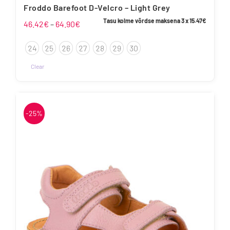
Froddo Barefoot D-Velcro – Light Grey
Tasu kolme võrdse maksena 3 x
15.47
€
Hinnavahemik:
46.42
€
–
64.90
€
46.42€
24
25
26
27
28
29
30
kuni
64.90€
Clear
-25%