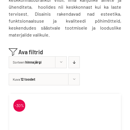
ühenditeta, hoolides nii keskkonnast kui ka laste
tervisest. Disainis rakendavad nad esteetika,
funktsionaalsuse ja kvaliteedi põhimõtteid,
keskendudes säästvale tootmisele ja looduslike
materjalide valikule.
Ava filtrid
Sorteeri
hinna järgi
Kuva
12 toodet
-30%