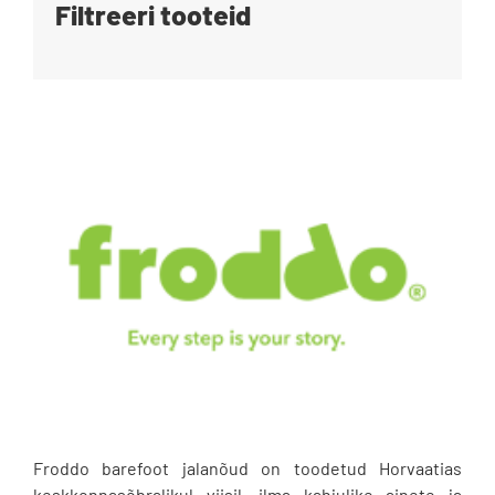
Filtreeri tooteid
Blogi
Kontakt
Brändid
Froddo barefoot jalanõud on toodetud Horvaatias
keskkonnasõbralikul viisil, ilma kahjulike ainete ja