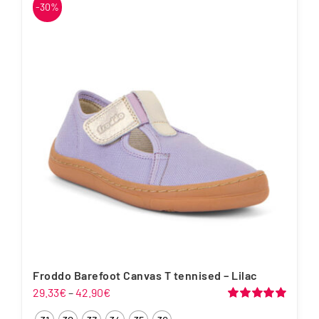
-30%
mitu
varianti.
Valikuid
saab
teha
tootelehel.
Froddo Barefoot Canvas T tennised – Lilac
Hinnavahemik:
29.33
€
–
42.90
€
29.33€
Hinnanguga