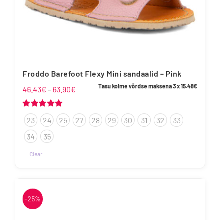
Froddo Barefoot Flexy Mini sandaalid – Pink
Tasu kolme võrdse maksena 3 x
15.48
€
Hinnavahemik:
46.43
€
–
63.90
€
46.43€
kuni
Hinnanguga
23
24
25
27
28
29
30
31
32
33
5.00
/ 5
63.90€
34
35
Clear
Sellel
tootel
on
-25%
mitu
varianti.