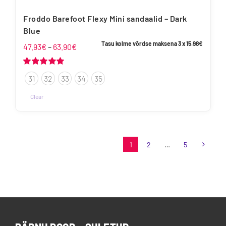
Froddo Barefoot Flexy Mini sandaalid – Dark
Blue
Tasu kolme võrdse maksena 3 x
15.98
€
Hinnavahemik:
47.93
€
–
63.90
€
47.93€
kuni
Hinnanguga
31
32
33
34
35
5.00
/ 5
63.90€
Clear
Sellel
tootel
on
1
2
…
5
mitu
varianti.
Valikuid
saab
teha
tootelehel.