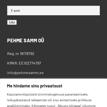
Liitu
PEHME SAMM OÜ
Reg. nr 16178792
KMKR: EE102774797
info@pehmesamm.ee
+372 5802 4300
Me hindame sinu privaatsust
Kasutame küpsiseid sirvimiskogemuse parandamiseks,
isikupärastatud reklaamide või sisu esitamiseks ja liikluse
analüüsimiseks. Klõpsates nupul ,,Nõustu kõigega'' nõustute