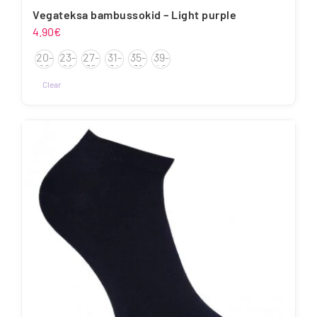
Vegateksa bambussokid – Light purple
4.90
€
20-
23-
27-
31-
35-
39-
22
26
30
34
38
42
Clear
Sellel
tootel
on
mitu
varianti.
Valikuid
saab
teha
tootelehel.