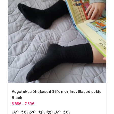
varianti.
Valikuid
saab
teha
tootelehel.
Vegateksa õhukesed 85% meriinovillased sokid
Black
Hinnavahemik:
5.85
€
–
7.50
€
5.85€
20-
23-
27-
31-
35-
39-
43-