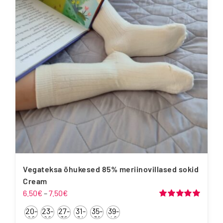
Valikuid
saab
teha
tootelehel.
Vegateksa õhukesed 85% meriinovillased sokid
Cream
Hinnavahemik:
6.50
€
–
7.50
€
6.50€
Hinnanguga
20-
23-
27-
31-
35-
39-
5.00
/ 5
kuni
22
26
30
34
38
42