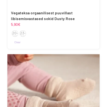
Vegateksa orgaanilisest puuvillast
libisemisvastased sokid Dusty Rose
5.90
€
20-
23-
22
26
Clear
Sellel
tootel
on
mitu
varianti.
Valikuid
saab
teha
tootelehel.