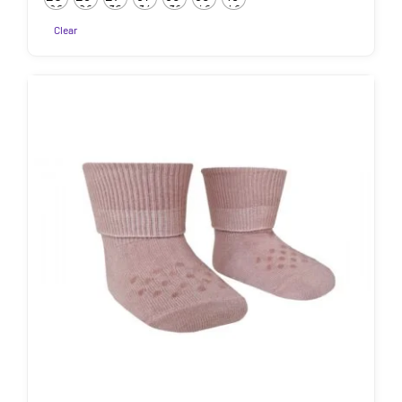
kuni
22
26
30
34
38
42
46
7.50€
Clear
Sellel
tootel
on
mitu
varianti.
Valikuid
saab
teha
tootelehel.