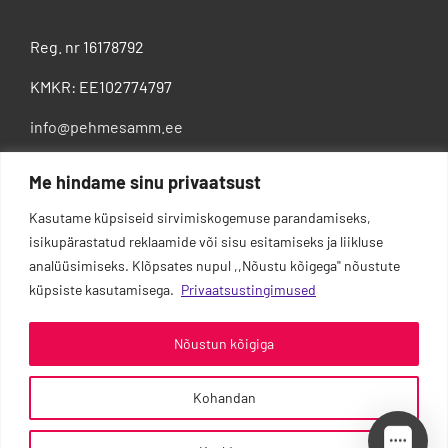
Reg. nr 16178792
KMKR: EE102774797
info@pehmesamm.ee
+372 5802 4300
Me hindame sinu privaatsust
Kasutame küpsiseid sirvimiskogemuse parandamiseks,
isikupärastatud reklaamide või sisu esitamiseks ja liikluse
analüüsimiseks. Klõpsates nupul ,,Nõustu kõigega'' nõustute
küpsiste kasutamisega.
Privaatsustingimused
Nõustun kõigiga
Kohandan
0