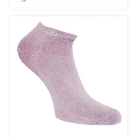
Clear
Sellel
tootel
on
mitu
varianti.
Valikuid
saab
teha
tootelehel.