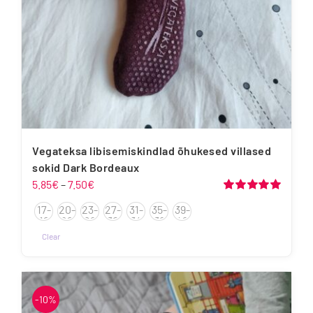
Vegateksa libisemiskindlad õhukesed villased
sokid Dark Bordeaux
Hinnavahemik:
5.85
€
–
7.50
€
5.85€
Hinnanguga
17-
20-
23-
27-
31-
35-
39-
5.00
/ 5
kuni
19
22
26
30
34
38
42
7.50€
Clear
Sellel
tootel
on
-10%
mitu