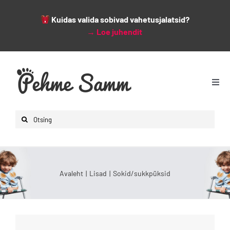
Kuidas valida sobivad vahetusjalatsid?
→
Loe juhendit
Skip
to
content
Togg
Navi
Avaleht
Search
Lapsed
for:
Naised
Mehed
Avaleht
Lisad
Sokid/sukkpüksid
Lisad
Leiunurk
Varsti saabumas