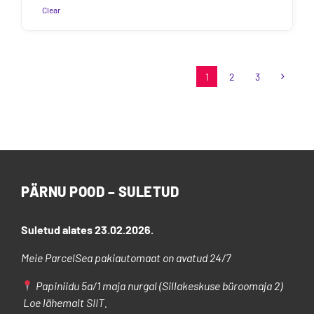
7.50€
Clear
Sellel
tootel
on
1
2
3
mitu
varianti.
Valikuid
saab
teha
tootelehel.
PÄRNU POOD – SULETUD
Suletud alates 23.02.2026.
Meie ParcelSea pakiautomaat on avatud 24/7
Papiniidu 5a/1 maja nurgal (Sillakeskuse büroomaja 2)
Loe lähemalt
SIIT
.