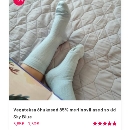
mitu
varianti.
Valikuid
saab
teha
tootelehel.
Vegateksa õhukesed 85% meriinovillased sokid
Sky Blue
Hinnavahemik:
5.85
€
–
7.50
€