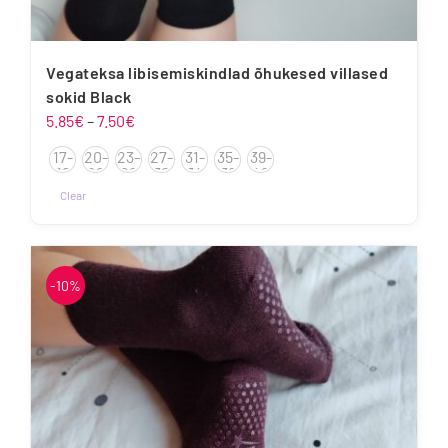
Vegateksa libisemiskindlad õhukesed villased
sokid Black
Hinnavahemik:
5.85
€
–
7.50
€
5.85€
17-
20-
23-
27-
31-
35-
39-
kuni
19
22
26
30
34
38
42
7.50€
Clear
Sellel
tootel
on
-10%
mitu
varianti.
Valikuid
saab
teha
tootelehel.