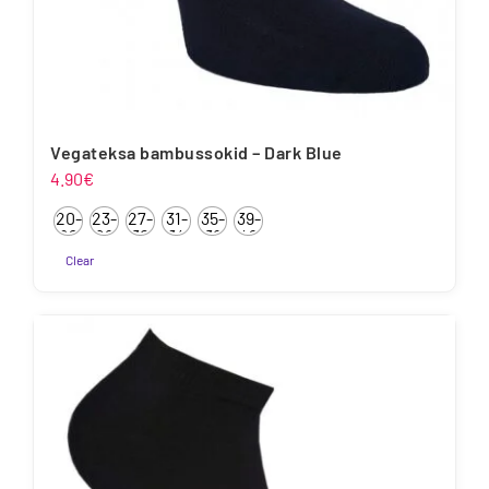
Vegateksa bambussokid – Dark Blue
4.90
€
20-
23-
27-
31-
35-
39-
22
26
30
34
38
42
Clear
Sellel
tootel
on
mitu
varianti.
Valikuid
saab
teha