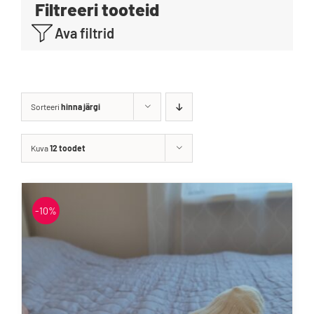
Filtreeri tooteid
Blogi
Ava filtrid
Kontakt
Brändid
Sorteeri
hinna järgi
Kuva
12 toodet
-10%