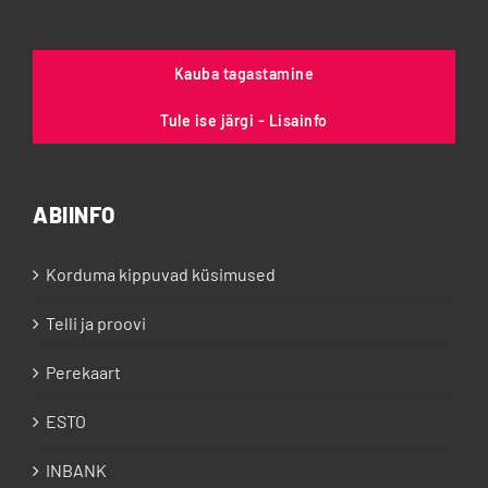
Kauba tagastamine
Tule ise järgi - Lisainfo
ABIINFO
Korduma kippuvad küsimused
Telli ja proovi
Perekaart
ESTO
INBANK