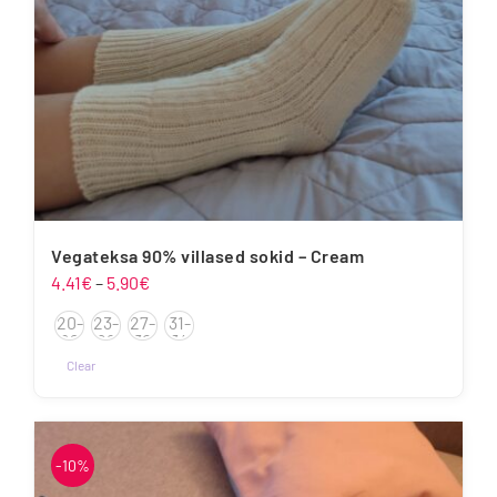
Vegateksa 90% villased sokid – Cream
Hinnavahemik:
4.41
€
–
5.90
€
4.41€
20-
23-
27-
31-
kuni
22
26
30
34
5.90€
Clear
Sellel
tootel
on
-10%
mitu