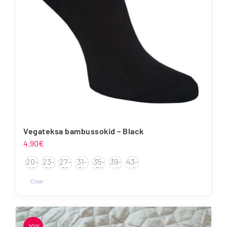
tootelehel.
Vegateksa bambussokid – Black
4.90
€
20-
23-
27-
31-
35-
39-
43-
22
26
30
34
38
42
46
Clear
Sellel
tootel
on
-10%