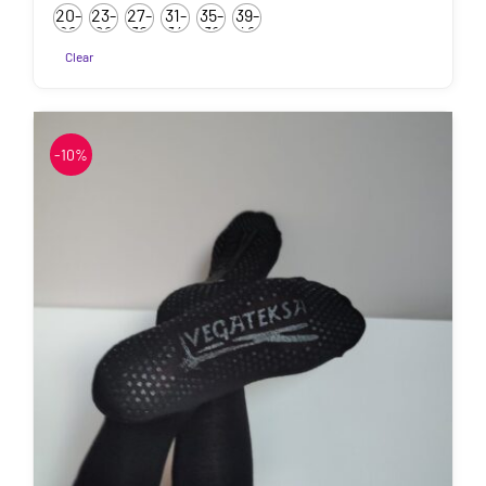
5.85€
Hinnanguga
20-
23-
27-
31-
35-
39-
5.00
/ 5
kuni
22
26
30
34
38
42
7.50€
Clear
Sellel
tootel
on
-10%
mitu
varianti.
Valikuid
saab
teha
tootelehel.