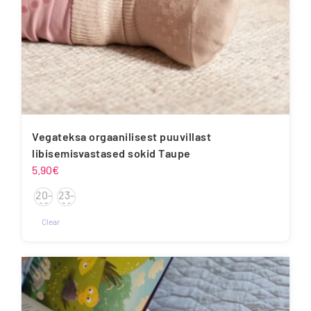
Vegateksa orgaanilisest puuvillast
libisemisvastased sokid Taupe
5.90
€
20-
23-
22
26
Clear
Sellel
tootel
on
mitu
varianti.