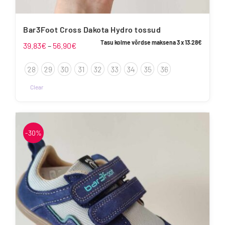
Bar3Foot Cross Dakota Hydro tossud
Tasu kolme võrdse maksena 3 x
13.28
€
Hinnavahemik:
39.83
€
–
56.90
€
39.83€
28
29
30
31
32
33
34
35
36
kuni
56.90€
Clear
Sellel
tootel
on
-30%
mitu
varianti.
Valikuid
saab
teha
tootelehel.