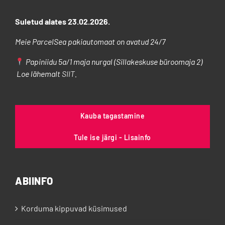
Suletud alates 23.02.2026.
Meie ParcelSea pakiautomaat on avatud 24/7
Papiniidu 5a/1 maja nurgal (Sillakeskuse büroomaja 2)
Loe lähemalt
SIIT
.
Kauba tagastamine
Tule ise järgi - Lisainfo
ABIINFO
Korduma kippuvad küsimused