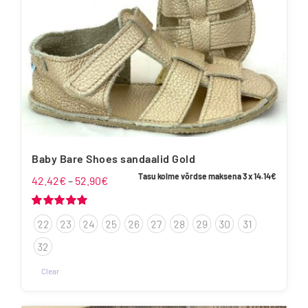
Baby Bare Shoes sandaalid Gold
Tasu kolme võrdse maksena 3 x
14.14
€
Hinnavahemik:
42.42
€
–
52.90
€
42.42€
kuni
Hinnanguga
22
23
24
25
26
27
28
29
30
31
5.00
/ 5
52.90€
32
Clear
Sellel
tootel