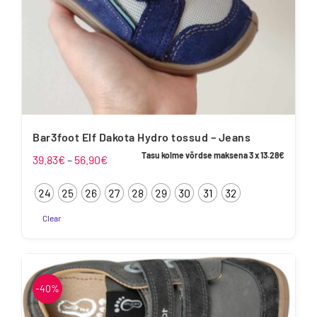
Bar3foot Elf Dakota Hydro tossud – Jeans
Tasu kolme võrdse maksena 3 x
13.28
€
Hinnavahemik:
39.83
€
–
56.90
€
39.83€
24
25
26
27
28
29
30
31
32
kuni
56.90€
Clear
Sellel
tootel
on
mitu
-40%
varianti.