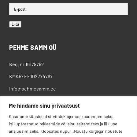
Liitu
PEHME SAMM OÜ
Reg. nr 16178792
KMKR: EE102774797
info@pehmesamm.ee
+372 5802 4300
Me hindame sinu privaatsust
Kasutame küpsiseid sirvimiskogemuse parandamiseks,
isikupärastatud reklaamide või sisu esitamiseks ja liikluse
analüüsimiseks. Klõpsates nupul ,,Nõustu kõigega'' nõustute