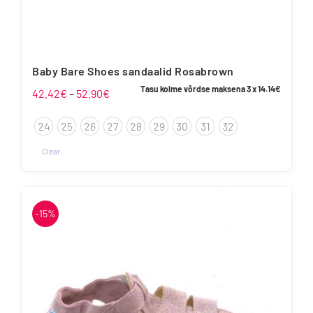
Baby Bare Shoes sandaalid Rosabrown
Tasu kolme võrdse maksena 3 x
14.14
€
Hinnavahemik:
42.42
€
–
52.90
€
42.42€
24
25
26
27
28
29
30
31
32
kuni
52.90€
Clear
Sellel
tootel
on
-15%
mitu
varianti.
Valikuid
saab
teha
tootelehel.