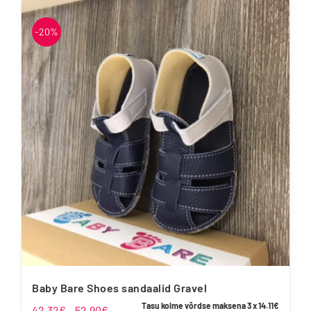
on
mitu
-20%
varianti.
Valikuid
saab
teha
tootelehel.
Baby Bare Shoes sandaalid Gravel
Tasu kolme võrdse maksena 3 x
14.11
€
Hinnavahemik:
42.32
€
–
52.90
€