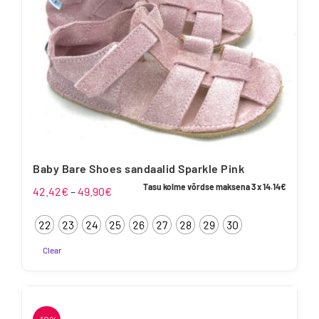
Baby Bare Shoes sandaalid Sparkle Pink
Tasu kolme võrdse maksena 3 x
14.14
€
Hinnavahemik:
42.42
€
–
49.90
€
42.42€
22
23
24
25
26
27
28
29
30
kuni
49.90€
Clear
Sellel
tootel
on
mitu