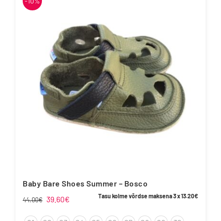
-10%
varianti.
Valikuid
saab
teha
tootelehel.
Baby Bare Shoes Summer – Bosco
Tasu kolme võrdse maksena 3 x
13.20
€
Algne
Praegune
39.60
€
44.00
€
hind
hind