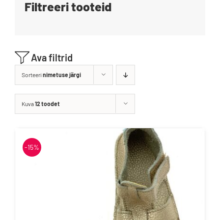
Filtreeri tooteid
Blogi
Kontakt
Ava filtrid
Brändid
Sorteeri
nimetuse järgi
Kuva
12 toodet
-15%