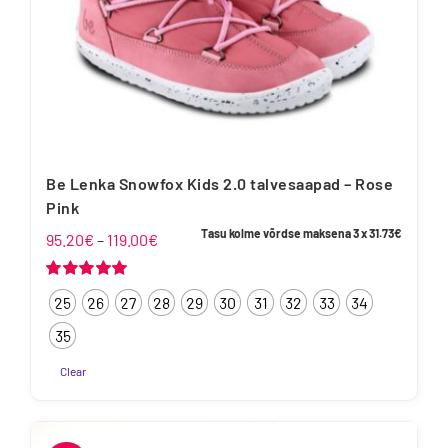
Be Lenka Snowfox Kids 2.0 talvesaapad – Rose
Pink
Tasu kolme võrdse maksena 3 x
31.73
€
Hinnavahemik:
95.20
€
–
119.00
€
95.20€
kuni
Hinnanguga
25
26
27
28
29
30
31
32
33
34
5.00
/ 5
119.00€
35
Clear
Sellel
tootel
on