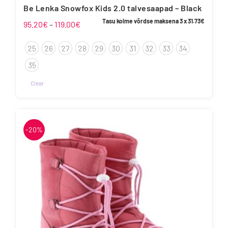
Be Lenka Snowfox Kids 2.0 talvesaapad – Black
Tasu kolme võrdse maksena 3 x
31.73
€
Hinnavahemik:
95.20
€
–
119.00
€
95.20€
25
26
27
28
29
30
31
32
33
34
kuni
119.00€
35
Clear
Sellel
tootel
on
-20%
mitu
varianti.
Valikuid
saab
teha
tootelehel.