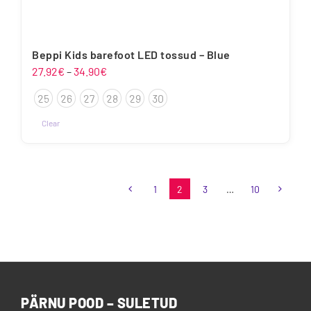
Beppi Kids barefoot LED tossud – Blue
Hinnavahemik:
27.92
€
–
34.90
€
27.92€
25
26
27
28
29
30
kuni
34.90€
Clear
Sellel
tootel
on
1
2
3
…
10
mitu
varianti.
Valikuid
saab
teha
tootelehel.
PÄRNU POOD – SULETUD