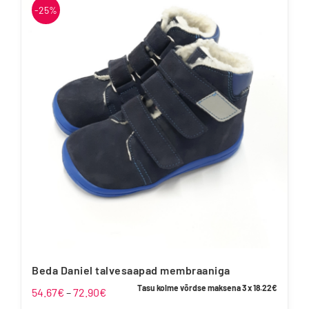
-25%
mitu
varianti.
Valikuid
saab
teha
tootelehel.
Beda Daniel talvesaapad membraaniga
Tasu kolme võrdse maksena 3 x
18.22
€
Hinnavahemik:
54.67
€
–
72.90
€
54.67€