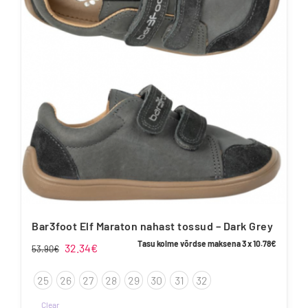
Valikuid
saab
teha
tootelehel.
Bar3foot Elf Maraton nahast tossud – Dark Grey
Tasu kolme võrdse maksena 3 x
10.78
€
Algne
Praegune
32.34
€
53.90
€
hind
hind
25
26
27
28
29
30
31
32
oli:
on:
53.90€.
32.34€.
Clear