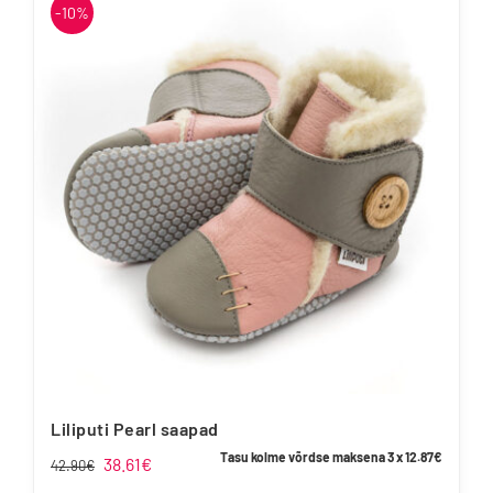
-10%
mitu
varianti.
Valikuid
saab
teha
tootelehel.
Liliputi Pearl saapad
Tasu kolme võrdse maksena 3 x
12.87
€
Algne
Praegune
38.61
€
42.90
€
hind
hind