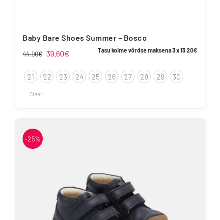
Baby Bare Shoes Summer – Bosco
Tasu kolme võrdse maksena 3 x
13.20
€
Algne
Praegune
39.60
€
44.00
€
hind
hind
21
22
23
24
25
26
27
28
29
30
oli:
on:
44.00€.
39.60€.
Clear
-25%