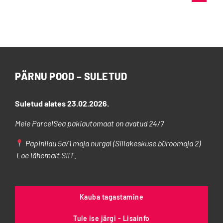
varianti.
Valikuid
saab
teha
tootelehel.
PÄRNU POOD – SULETUD
Suletud alates 23.02.2026.
Meie ParcelSea pakiautomaat on avatud 24/7
Papiniidu 5a/1 maja nurgal (Sillakeskuse büroomaja 2)
Loe lähemalt
SIIT
.
Kauba tagastamine
Tule ise järgi - Lisainfo