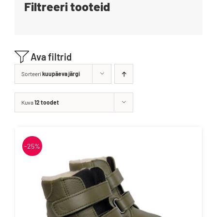
Filtreeri tooteid
Blogi
Kontakt
Ava filtrid
Brändid
Sorteeri
kuupäeva järgi
Kuva
12 toodet
-25%