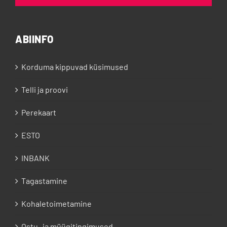
ABIINFO
Korduma kippuvad küsimused
Telli ja proovi
Perekaart
ESTO
INBANK
Tagastamine
Kohaletoimetamine
Ostu- ja müügitingimused