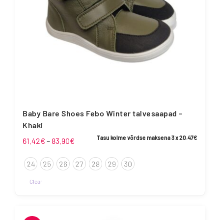
Baby Bare Shoes Febo Winter talvesaapad –
Khaki
Tasu kolme võrdse maksena 3 x
20.47
€
Hinnavahemik:
61.42
€
–
83.90
€
61.42€
24
25
26
27
28
29
30
kuni
83.90€
Clear
Sellel
tootel
on