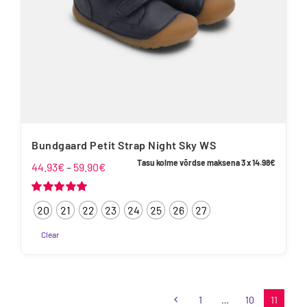
Bundgaard Petit Strap Night Sky WS
Tasu kolme võrdse maksena 3 x
14.98
€
Hinnavahemik:
44.93
€
–
59.90
€
44.93€
kuni
Hinnanguga
20
21
22
23
24
25
26
27
5.00
/ 5
59.90€
Clear
Sellel
tootel
on
1
…
10
11
mitu