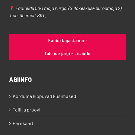
Papiniidu 5a/1 maja nurgal (Sillakeskuse büroomaja 2)
Loe lähemalt
SIIT
.
Kauba tagastamine
Tule ise järgi - Lisainfo
ABIINFO
Korduma kippuvad küsimused
Telli ja proovi
Perekaart