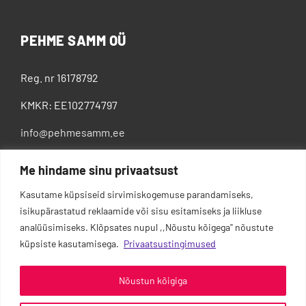
PEHME SAMM OÜ
Reg. nr 16178792
KMKR: EE102774797
info@pehmesamm.ee
+372 5802 4300
Me hindame sinu privaatsust
Kasutame küpsiseid sirvimiskogemuse parandamiseks,
isikupärastatud reklaamide või sisu esitamiseks ja liikluse
analüüsimiseks. Klõpsates nupul ,,Nõustu kõigega'' nõustute
küpsiste kasutamisega.
Privaatsustingimused
Nõustun kõigiga