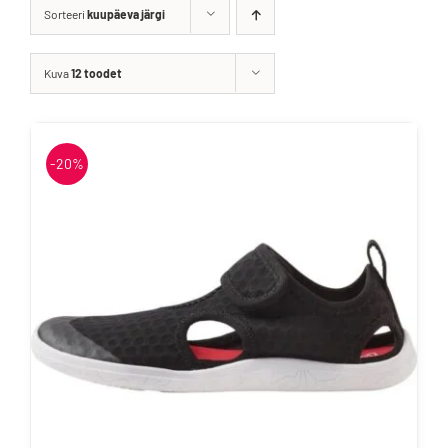
Sorteeri
kuupäeva järgi
Kuva
12 toodet
-20%