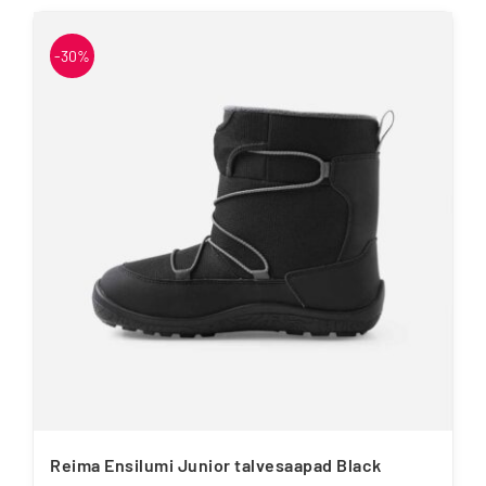
tootel
on
-30%
mitu
varianti.
Valikuid
saab
teha
tootelehel.
Reima Ensilumi Junior talvesaapad Black