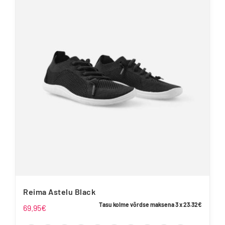
mitu
varianti.
Valikuid
saab
teha
tootelehel.
Reima Astelu Black
Tasu kolme võrdse maksena 3 x
23.32
€
69.95
€