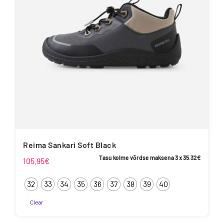
teha
tootelehel.
Reima Sankari Soft Black
Tasu kolme võrdse maksena 3 x
35.32
€
105.95
€
32
33
34
35
36
37
38
39
40
Clear
Sellel