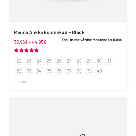
Reima Ankka kummikud – Black
Tasu kolme võrdse maksena 3 x
11.99
€
Hinnavahemik:
35.96
€
–
44.95
€
35.96€
kuni
Hinnanguga
22
23
24
25
26
27
28
29
30
31
5.00
/ 5
44.95€
32
33
34
35
36
37
38
39
40
Clear
Sellel
tootel
on
mitu
varianti.
Valikuid
saab