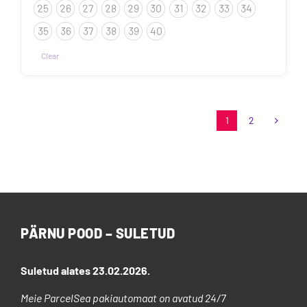
25
26
27
28
29
30
31
32
33
34
35
36
37
38
39
40
Clear
Sellel
tootel
on
1
2
mitu
varianti.
Valikuid
saab
teha
tootelehel.
PÄRNU POOD – SULETUD
Suletud alates 23.02.2026.
Meie ParcelSea pakiautomaat on avatud 24/7