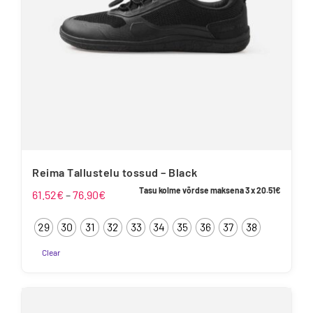
Reima Tallustelu tossud – Black
Tasu kolme võrdse maksena 3 x
20.51
€
Hinnavahemik:
61.52
€
–
76.90
€
61.52€
29
30
31
32
33
34
35
36
37
38
kuni
76.90€
Clear
Sellel
tootel
on