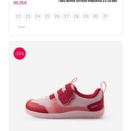
Tasu kolme võrdse maksena 3 x
29.98
€
89.95
€
22
23
24
25
26
27
28
29
30
31
Clear
Sellel
tootel
on
-20%
mitu
varianti.
Valikuid
saab
teha
tootelehel.