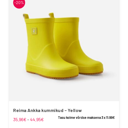
-20%
mitu
varianti.
Valikuid
saab
teha
tootelehel.
Reima Ankka kummikud – Yellow
Tasu kolme võrdse maksena 3 x
11.99
€
Hinnavahemik:
35.96
€
–
44.95
€
35.96€