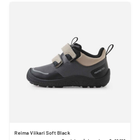
tootel
on
mitu
varianti.
Valikuid
saab
teha
tootelehel.
Reima Viikari Soft Black