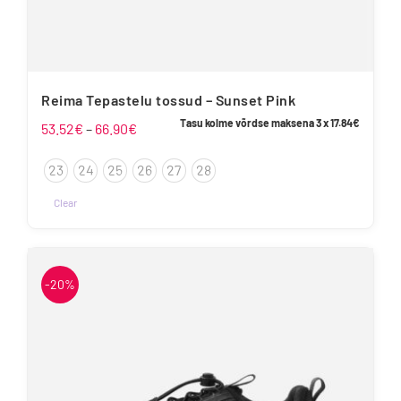
Reima Tepastelu tossud – Sunset Pink
Tasu kolme võrdse maksena 3 x
17.84
€
Hinnavahemik:
53.52
€
–
66.90
€
53.52€
23
24
25
26
27
28
kuni
66.90€
Clear
Sellel
tootel
on
-20%
mitu
varianti.
Valikuid
saab
teha
tootelehel.