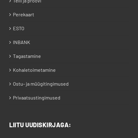
Telli ja proovi
Perekaart
ESTO
INBANK
Tagastamine
Kohaletoimetamine
Ostu- ja müügitingimused
Privaatsustingimused
LIITU UUDISKIRJAGA: