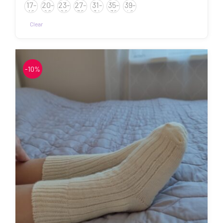
17-
20-
23-
27-
31-
35-
39-
kuni
19
22
26
30
34
38
42
7.50€
Clear
Sellel
tootel
on
-10%
mitu
varianti.
Valikuid
saab
teha
tootelehel.