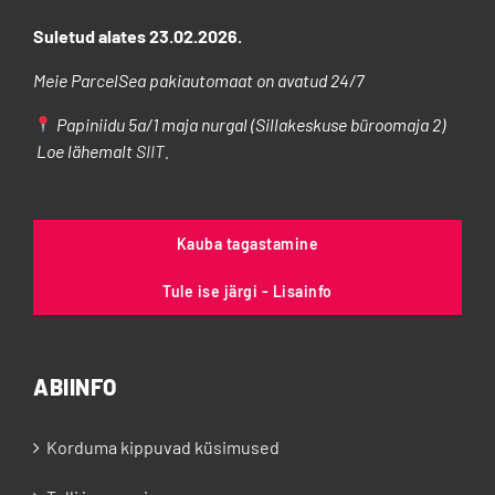
Suletud alates 23.02.2026.
Meie ParcelSea pakiautomaat on avatud 24/7
Papiniidu 5a/1 maja nurgal (Sillakeskuse büroomaja 2)
Loe lähemalt
SIIT
.
Kauba tagastamine
Tule ise järgi - Lisainfo
ABIINFO
Korduma kippuvad küsimused