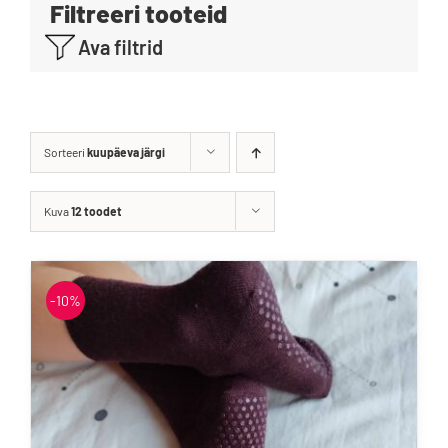
Filtreeri tooteid
Blogi
Ava filtrid
Kontakt
Brändid
Sorteeri
kuupäeva järgi
Kuva
12 toodet
-10%