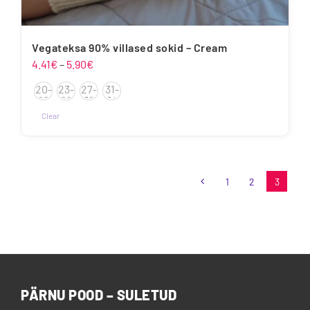
Vegateksa 90% villased sokid – Cream
Hinnavahemik:
4.41
€
–
5.90
€
4.41€
20-
23-
27-
31-
kuni
22
26
30
34
5.90€
Clear
Sellel
tootel
on
1
2
3
mitu
varianti.
Valikuid
saab
teha
tootelehel.
PÄRNU POOD – SULETUD