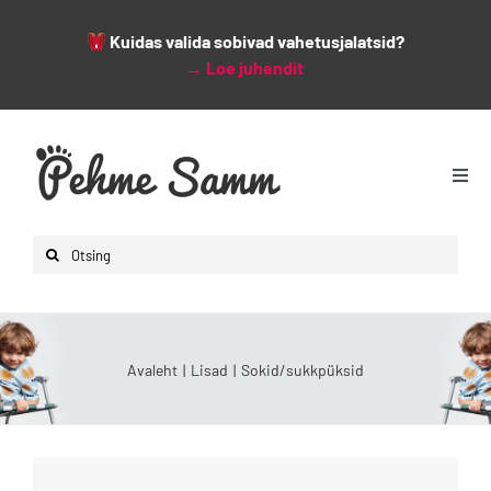
Kuidas valida sobivad vahetusjalatsid?
→
Loe juhendit
Skip
to
content
Togg
Navi
Avaleht
Search
Lapsed
for:
Naised
Mehed
Avaleht
Lisad
Sokid/sukkpüksid
Lisad
Leiunurk
Varsti saabumas