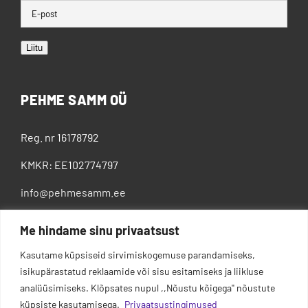
Liitu
PEHME SAMM OÜ
Reg. nr 16178792
KMKR: EE102774797
info@pehmesamm.ee
+372 5802 4300
Me hindame sinu privaatsust
Kasutame küpsiseid sirvimiskogemuse parandamiseks,
isikupärastatud reklaamide või sisu esitamiseks ja liikluse
analüüsimiseks. Klõpsates nupul ,,Nõustu kõigega'' nõustute
küpsiste kasutamisega.
Privaatsustingimused