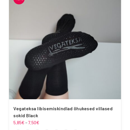
mitu
varianti.
Valikuid
saab
teha
tootelehel.
Vegateksa libisemiskindlad õhukesed villased
sokid Black
Hinnavahemik:
5.85
€
–
7.50
€
5.85€