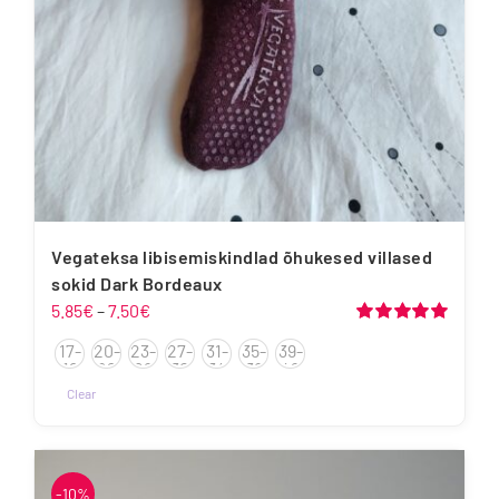
Vegateksa libisemiskindlad õhukesed villased
sokid Dark Bordeaux
Hinnavahemik:
5.85
€
–
7.50
€
5.85€
Hinnanguga
17-
20-
23-
27-
31-
35-
39-
5.00
/ 5
kuni
19
22
26
30
34
38
42
7.50€
Clear
Sellel
tootel
on
-10%