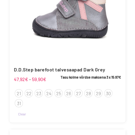
D.D.Step barefoot talvesaapad Dark Grey
Tasu kolme võrdse maksena 3 x
15.97
€
Hinnavahemik:
47.92
€
–
59.90
€
47.92€
21
22
23
24
25
26
27
28
29
30
kuni
59.90€
31
Clear
Sellel
tootel