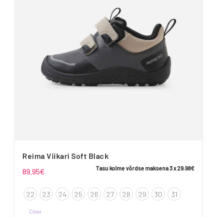
saab
teha
tootelehel.
Reima Viikari Soft Black
Tasu kolme võrdse maksena 3 x
29.98
€
89.95
€
22
23
24
25
26
27
28
29
30
31
Clear