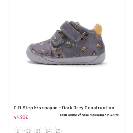
varianti.
Valikuid
saab
teha
tootelehel.
D.D.Step k/s saapad – Dark Grey Construction
Tasu kolme võrdse maksena 3 x
14.97
€
44.90
€
21
22
23
24
25