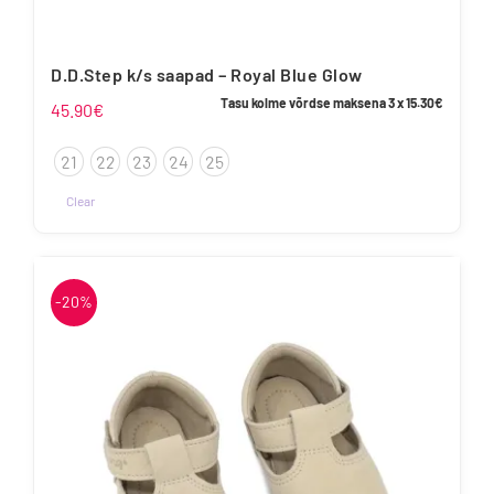
D.D.Step k/s saapad – Royal Blue Glow
Tasu kolme võrdse maksena 3 x
15.30
€
45.90
€
21
22
23
24
25
Clear
Sellel
tootel
on
-20%
mitu
varianti.
Valikuid
saab
teha
tootelehel.