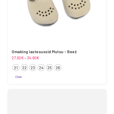
Omaking lastesussid Mutsu – Beež
Hinnavahemik:
27.92
€
–
34.90
€
27.92€
21
22
23
24
25
26
kuni
34.90€
Clear
Sellel
tootel
on
mitu
varianti.
Valikuid