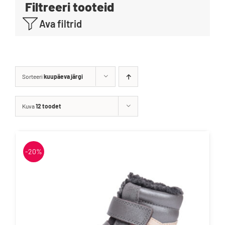
Filtreeri tooteid
Blogi
Ava filtrid
Kontakt
Brändid
Sorteeri
kuupäeva järgi
Kuva
12 toodet
-20%