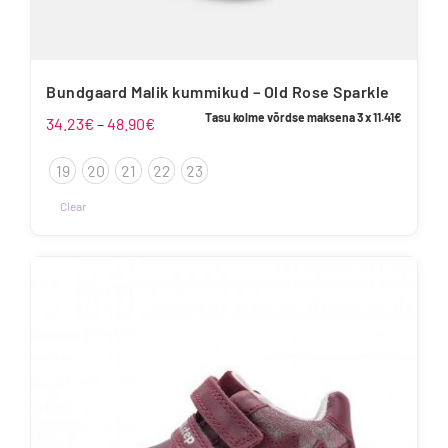
Bundgaard Malik kummikud – Old Rose Sparkle
Tasu kolme võrdse maksena 3 x
11.41
€
Hinnavahemik:
34.23
€
–
48.90
€
34.23€
19
20
21
22
23
kuni
48.90€
Clear
Sellel
tootel
on
mitu
varianti.
Valikuid
saab
teha
tootelehel.