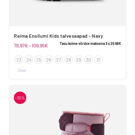
Reima Ensilumi Kids talvesaapad – Navy
Tasu kolme võrdse maksena 3 x
25.66
€
Hinnavahemik:
76.97
€
–
109.95
€
76.97€
23
24
25
26
27
28
29
30
31
kuni
109.95€
Clear
Sellel
tootel
on
-30%
mitu
varianti.
Valikuid
saab
teha