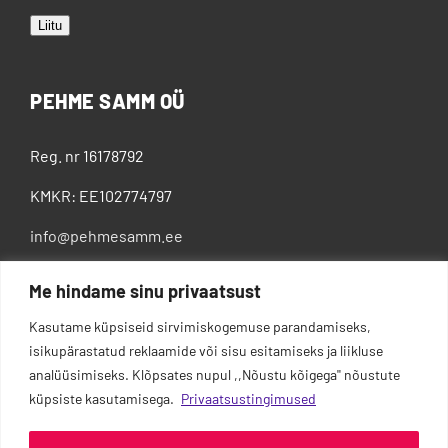
Liitu
PEHME SAMM OÜ
Reg. nr 16178792
KMKR: EE102774797
info@pehmesamm.ee
+372 5802 4300
Me hindame sinu privaatsust
Kasutame küpsiseid sirvimiskogemuse parandamiseks,
isikupärastatud reklaamide või sisu esitamiseks ja liikluse
analüüsimiseks. Klõpsates nupul ,,Nõustu kõigega'' nõustute
küpsiste kasutamisega.
Privaatsustingimused