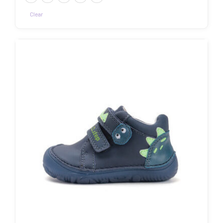
Clear
Sellel
tootel
on
mitu
varianti.
Valikuid
saab
teha
tootelehel.