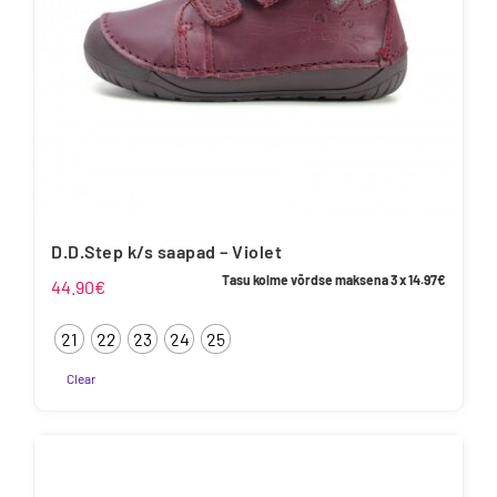
D.D.Step k/s saapad – Violet
Tasu kolme võrdse maksena 3 x
14.97
€
44.90
€
21
22
23
24
25
Clear
Sellel
tootel
on
mitu