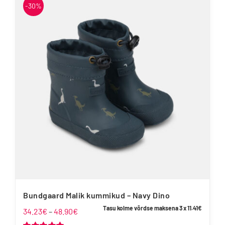
-30%
mitu
varianti.
Valikuid
saab
teha
tootelehel.
Bundgaard Malik kummikud – Navy Dino
Tasu kolme võrdse maksena 3 x
11.41
€
Hinnavahemik:
34.23
€
–
48.90
€
34.23€