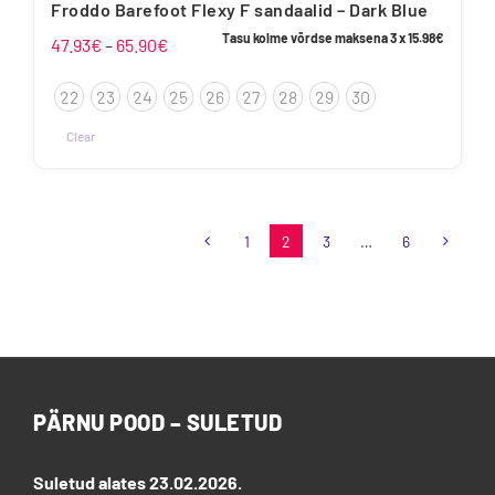
Froddo Barefoot Flexy F sandaalid – Dark Blue
Tasu kolme võrdse maksena 3 x
15.98
€
Hinnavahemik:
47.93
€
–
65.90
€
47.93€
22
23
24
25
26
27
28
29
30
kuni
65.90€
Clear
Sellel
tootel
on
1
2
3
…
6
mitu
varianti.
Valikuid
saab
teha
tootelehel.
PÄRNU POOD – SULETUD
Suletud alates 23.02.2026.