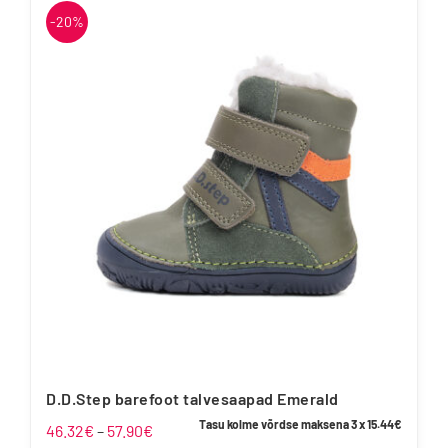
on
-20%
mitu
varianti.
Valikuid
saab
teha
tootelehel.
D.D.Step barefoot talvesaapad Emerald
Tasu kolme võrdse maksena 3 x
15.44
€
Hinnavahemik:
46.32
€
–
57.90
€