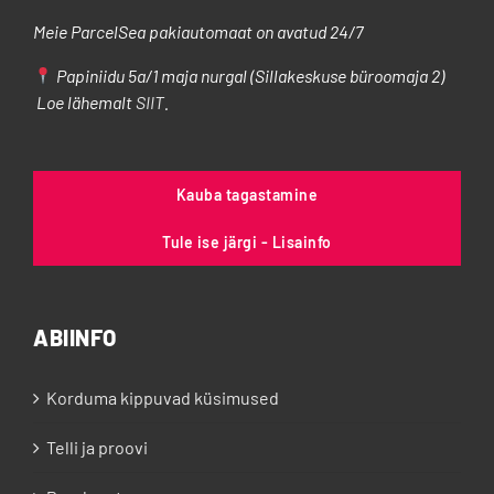
Meie ParcelSea pakiautomaat on avatud 24/7
Papiniidu 5a/1 maja nurgal (Sillakeskuse büroomaja 2)
Loe lähemalt
SIIT
.
Kauba tagastamine
Tule ise järgi - Lisainfo
ABIINFO
Korduma kippuvad küsimused
Telli ja proovi