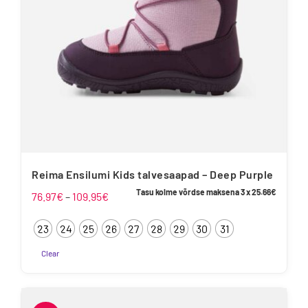
tootelehel.
Reima Ensilumi Kids talvesaapad – Deep Purple
Tasu kolme võrdse maksena 3 x
25.66
€
Hinnavahemik:
76.97
€
–
109.95
€
76.97€
23
24
25
26
27
28
29
30
31
kuni
109.95€
Clear
Sellel
tootel
on